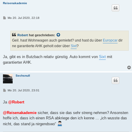
Reisenakademie
B
Mo 20. Jul 2020, 22:18
e
i
t
r
Robert
hat geschrieben:
a
g
Geil. hast Wohnwagen auch gemietet? und hast du über
Europcar
dir
ne garantierte AHK geholt oder über
Sixt
?
Ja, gibt es in Butzbach relativ günstig. Auto kommt von
Sixt
mit
garantierter AHK.
Sechsnull
B
Mo 20. Jul 2020, 23:01
e
i
t
Ja
@Robert
r
a
g
@Reisenakademie
sicher, dass sie das sehr streng nehmen? Ansonsten
hoffe ich, dass ich einen RSA abkriege den ich kenne ... „ich wusste das
nicht, das stand ja nirgendswo“