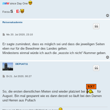
B
M
W
since Day One
S
G
E
Forza
!
Reisenakademie
B
Mo 20. Jul 2020, 23:10
e
i
t
Er sagte zumindest, dass es möglich sei und dass die jeweiligen Seiten
r
eben nur für die Bewohner des Landes gelten.
a
g
Mindestens einmal würde ich auch die „wusste ich nicht“-Nummer geben.
DEPU4711
B
Di 21. Jul 2020, 00:27
e
i
t
r
a
So, die ersten dienstlichen Mieten sind wieder platziert bei
für
g
August. Bin mal gespannt wie es dann derzeit so läuft bei den Damen
und Herren aus Pullach