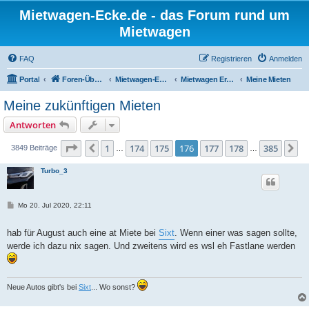
Mietwagen-Ecke.de - das Forum rund um
Mietwagen
FAQ
Registrieren
Anmelden
Portal
Foren-Übersicht
Mietwagen-Ecke
Mietwagen Erfahrungsberichte
Meine Mieten
Meine zukünftigen Mieten
Antworten
Seite
176
von
385
1
174
175
176
177
178
385
Vorherige
N
3849 Beiträge
…
…
Turbo_3
B
Mo 20. Jul 2020, 22:11
e
i
t
hab für August auch eine at Miete bei
Sixt
. Wenn einer was sagen sollte,
r
werde ich dazu nix sagen. Und zweitens wird es wsl eh Fastlane werden
a
g
Neue Autos gibt's bei
Sixt
... Wo sonst?