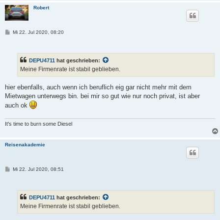
Robert
B
Mi 22. Jul 2020, 08:20
e
i
t
r
DEPU4711
hat geschrieben:
a
g
Meine Firmenrate ist stabil geblieben.
hier ebenfalls, auch wenn ich beruflich eig gar nicht mehr mit dem
Mietwagen unterwegs bin. bei mir so gut wie nur noch privat, ist aber
auch ok
It's time to burn some Diesel
Reisenakademie
B
Mi 22. Jul 2020, 08:51
e
i
t
r
DEPU4711
hat geschrieben:
a
g
Meine Firmenrate ist stabil geblieben.