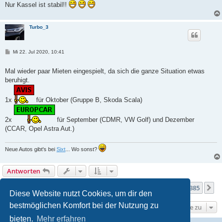
Nur Kassel ist stabil!!
Turbo_3
B
Mi 22. Jul 2020, 10:41
e
i
t
Mal wieder paar Mieten eingespielt, da sich die ganze Situation etwas
r
beruhigt.
a
g
1x
für Oktober (Gruppe B, Skoda Scala)
2x
für September (CDMR, VW Golf) und Dezember
(CCAR, Opel Astra Aut.)
Neue Autos gibt's bei
Sixt
... Wo sonst?
Antworten
Seite
176
von
385
1
174
175
176
177
178
385
Vorherige
N
3849 Beiträge
…
…
Diese Website nutzt Cookies, um dir den
bestmöglichen Komfort bei der Nutzung zu
Gehe zu
bieten.
Mehr erfahren