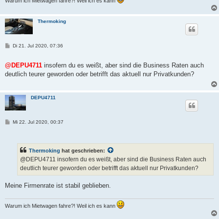
Warum ich Mietwagen fahre?! Weil ich es kann
Thermoking
B
Di 21. Jul 2020, 07:36
e
i
t
@DEPU4711
insofern du es weißt, aber sind die Business Raten auch
r
deutlich teurer geworden oder betrifft das aktuell nur Privatkunden?
a
g
DEPU4711
B
Mi 22. Jul 2020, 00:37
e
i
t
r
Thermoking
hat geschrieben:
a
g
@DEPU4711 insofern du es weißt, aber sind die Business Raten auch
deutlich teurer geworden oder betrifft das aktuell nur Privatkunden?
Meine Firmenrate ist stabil geblieben.
Warum ich Mietwagen fahre?! Weil ich es kann