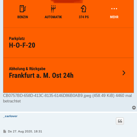
CB0757BD-658D-413C-8135-6146D86B0AB9.jpeg (458.49 KiB) 4460 mal
betrachtet
_carlover
B
Do 27. Aug 2020, 18:31
e