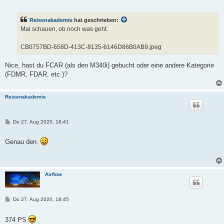
i
t
r
Reisenakademie
hat geschrieben:
a
g
Mal schauen, ob noch was geht.
CB0757BD-658D-413C-8135-6146D86B0AB9.jpeg
Nice, hast du FCAR (als den M340i) gebucht oder eine andere Kategorie
(FDMR, FDAR, etc.)?
Reisenakademie
B
Do 27. Aug 2020, 18:41
e
i
t
Genau den.
r
a
g
Airflow
B
Do 27. Aug 2020, 18:45
e
i
t
374 PS
r