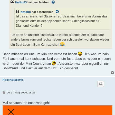
Heliko93
hat geschrieben:
a
g
Notobg
hat geschrieben:
Ist das an manchen Stationen so, dass man bereits im Voraus das
geblockte Auto im der App sehen kann? Oder gilt das nur für
Diamond Kunden?
Bin eben an unserer stammstation vorbei, standen 3er, x3 und paar
andere bmws rum und rechts neben der schlusseleinwurstation wieder
ein Seat Leon mit em Kennzeichen
Dann müssen wir uns um Minuten verpasst haben
. Ich war um halb
Fünf auch mal kurz schauen. Und vermute fast, dass es wieder ein Leon
wird... oder der Mini Countryman
. Ansonsten war aber eigentlich nur
BMW/Audi und Daimler auf dem Hof. Bin gespannt.
Reisenakademie
B
Do 27. Aug 2020, 18:21
e
i
t
Mal schauen, ob noch was geht.
r
a
g