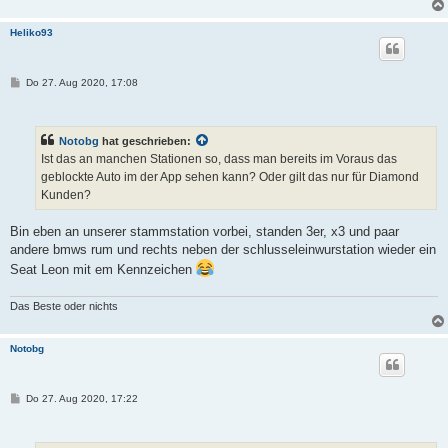
Heliko93
B
Do 27. Aug 2020, 17:08
e
i
t
r
Notobg
hat geschrieben:
a
g
Ist das an manchen Stationen so, dass man bereits im Voraus das
geblockte Auto im der App sehen kann? Oder gilt das nur für Diamond
Kunden?
Bin eben an unserer stammstation vorbei, standen 3er, x3 und paar
andere bmws rum und rechts neben der schlusseleinwurstation wieder ein
Seat Leon mit em Kennzeichen
Das Beste oder nichts
Notobg
B
Do 27. Aug 2020, 17:22
e
i
t
r