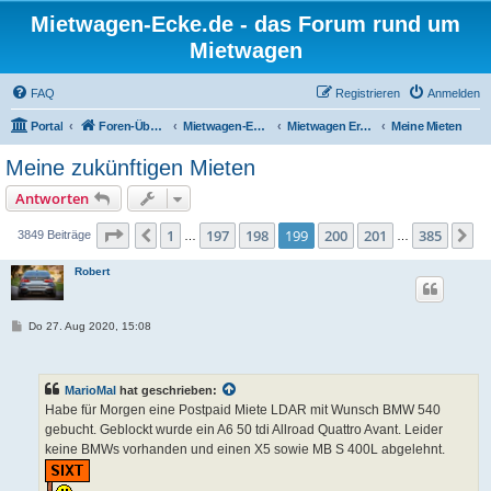
Mietwagen-Ecke.de - das Forum rund um
Mietwagen
FAQ
Registrieren
Anmelden
Portal
Foren-Übersicht
Mietwagen-Ecke
Mietwagen Erfahrungsberichte
Meine Mieten
Meine zukünftigen Mieten
Antworten
Seite
199
von
385
1
197
198
199
200
201
385
Vorherige
N
3849 Beiträge
…
…
Robert
B
Do 27. Aug 2020, 15:08
e
i
t
r
MarioMal
hat geschrieben:
a
g
Habe für Morgen eine Postpaid Miete LDAR mit Wunsch BMW 540
gebucht. Geblockt wurde ein A6 50 tdi Allroad Quattro Avant. Leider
keine BMWs vorhanden und einen X5 sowie MB S 400L abgelehnt.