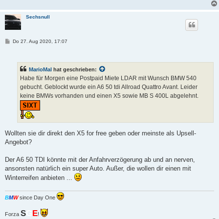
Sechsnull
B
Do 27. Aug 2020, 17:07
e
i
t
r
MarioMal
hat geschrieben:
a
g
Habe für Morgen eine Postpaid Miete LDAR mit Wunsch BMW 540
gebucht. Geblockt wurde ein A6 50 tdi Allroad Quattro Avant. Leider
keine BMWs vorhanden und einen X5 sowie MB S 400L abgelehnt.
Wollten sie dir direkt den X5 for free geben oder meinste als Upsell-
Angebot?
Der A6 50 TDI könnte mit der Anfahrverzögerung ab und an nerven,
ansonsten natürlich ein super Auto. Außer, die wollen dir einen mit
Winterreifen anbieten ...
B
M
W
since Day One
S
G
E
Forza
!