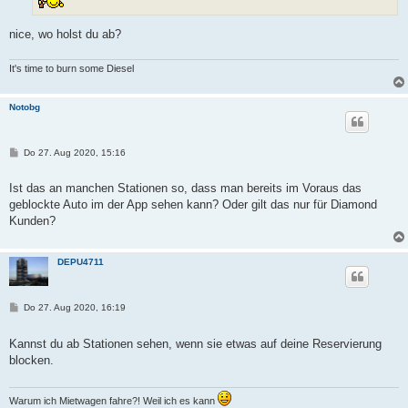
nice, wo holst du ab?
It's time to burn some Diesel
Notobg
B
Do 27. Aug 2020, 15:16
e
i
t
Ist das an manchen Stationen so, dass man bereits im Voraus das
r
geblockte Auto im der App sehen kann? Oder gilt das nur für Diamond
a
g
Kunden?
DEPU4711
B
Do 27. Aug 2020, 16:19
e
i
t
Kannst du ab Stationen sehen, wenn sie etwas auf deine Reservierung
r
blocken.
a
g
Warum ich Mietwagen fahre?! Weil ich es kann