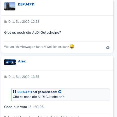
c
DEPU4711
h
o
b
e
B
Di 1. Sep 2020, 12:23
n
e
i
t
Gibt es noch die ALDI Gutscheine?
r
a
g
Warum ich Mietwagen fahre?! Weil ich es kann
N
a
c
Alex
h
o
b
e
B
Di 1. Sep 2020, 13:35
e
n
i
t
r
DEPU4711
hat geschrieben:
a
Gibt es noch die ALDI Gutscheine?
g
Gabs nur vom 15.-20.06.