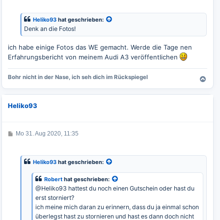
i
t
r
Heliko93
hat geschrieben:
a
Denk an die Fotos!
g
ich habe einige Fotos das WE gemacht. Werde die Tage nen
Erfahrungsbericht von meinem Audi A3 veröffentlichen
Bohr nicht in der Nase, ich seh dich im Rückspiegel
N
a
c
Heliko93
h
o
b
e
B
Mo 31. Aug 2020, 11:35
e
n
i
t
r
Heliko93
hat geschrieben:
a
g
Robert
hat geschrieben:
@Heliko93 hattest du noch einen Gutschein oder hast du
erst storniert?
ich meine mich daran zu erinnern, dass du ja einmal schon
überlegst hast zu stornieren und hast es dann doch nicht