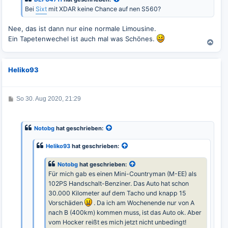
a
Bei
Sixt
mit XDAR keine Chance auf nen S560?
g
Nee, das ist dann nur eine normale Limousine.
Ein Tapetenwechel ist auch mal was Schönes.
N
a
c
Heliko93
h
o
b
e
B
So 30. Aug 2020, 21:29
e
n
i
t
r
Notobg
hat geschrieben:
a
g
Heliko93
hat geschrieben:
Notobg
hat geschrieben:
Für mich gab es einen Mini-Countryman (M-EE) als
102PS Handschalt-Benziner. Das Auto hat schon
30.000 Kilometer auf dem Tacho und knapp 15
Vorschäden
. Da ich am Wochenende nur von A
nach B (400km) kommen muss, ist das Auto ok. Aber
vom Hocker reißt es mich jetzt nicht unbedingt!