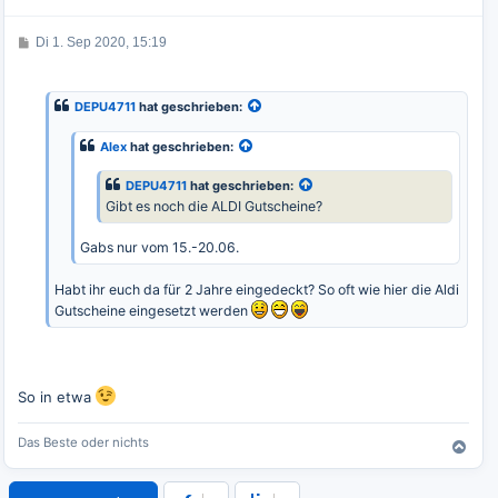
o
b
e
B
Di 1. Sep 2020, 15:19
e
n
i
t
r
DEPU4711
hat geschrieben:
a
g
Alex
hat geschrieben:
DEPU4711
hat geschrieben:
Gibt es noch die ALDI Gutscheine?
Gabs nur vom 15.-20.06.
Habt ihr euch da für 2 Jahre eingedeckt? So oft wie hier die Aldi
Gutscheine eingesetzt werden
So in etwa
Das Beste oder nichts
N
a
c