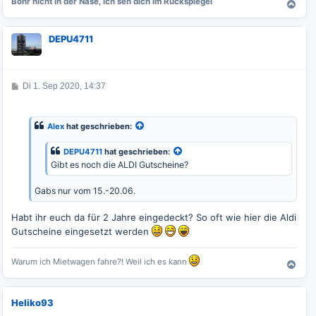
Bohr nicht in der Nase, ich seh dich im Rückspiegel
N
a
c
DEPU4711
h
o
b
e
B
Di 1. Sep 2020, 14:37
n
e
i
t
r
Alex
hat geschrieben:
a
g
DEPU4711
hat geschrieben:
Gibt es noch die ALDI Gutscheine?
Gabs nur vom 15.-20.06.
Habt ihr euch da für 2 Jahre eingedeckt? So oft wie hier die Aldi
Gutscheine eingesetzt werden
Warum ich Mietwagen fahre?! Weil ich es kann
N
a
c
Heliko93
h