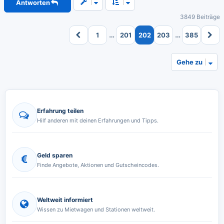
Antworten
h
o
3849 Beiträge
b
e
…
…
1
201
202
203
385
n
Gehe zu
Erfahrung teilen
Hilf anderen mit deinen Erfahrungen und Tipps.
Geld sparen
Finde Angebote, Aktionen und Gutscheincodes.
Weltweit informiert
Wissen zu Mietwagen und Stationen weltweit.