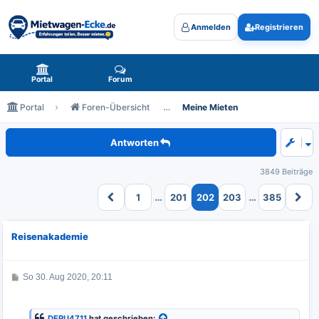
Anmelden
Registrieren
Mietwagen-Ecke.de - das Forum rund um Mietwagen
Portal
Forum
Portal
Foren-Übersicht
Meine Mieten
Meine zukünftigen Mieten
Antworten
3849 Beiträge
…
…
1
201
202
203
385
Reisenakademie
B
So 30. Aug 2020, 20:11
e
i
t
r
DEPU4711
hat geschrieben: