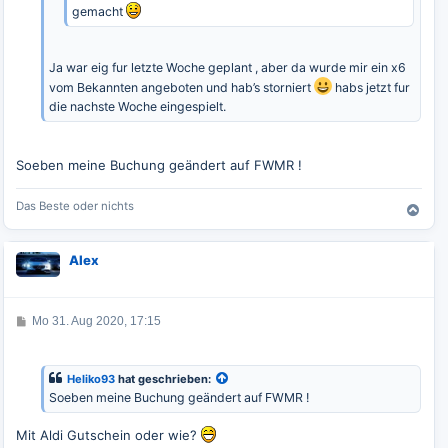
gemacht
Ja war eig fur letzte Woche geplant , aber da wurde mir ein x6
vom Bekannten angeboten und hab’s storniert
habs jetzt fur
die nachste Woche eingespielt.
Soeben meine Buchung geändert auf FWMR !
Das Beste oder nichts
N
a
c
Alex
h
o
b
e
B
Mo 31. Aug 2020, 17:15
e
n
i
t
r
Heliko93
hat geschrieben:
a
Soeben meine Buchung geändert auf FWMR !
g
Mit Aldi Gutschein oder wie?