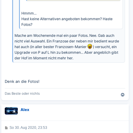
Hmmm...
Hast keine Alternativen angeboten bekommen? Haste
Fotos?
Mache am Wochenende mal ein paar Fotos. Nee. Gab auch
nicht viel Auswahl. Ein Franzose der neben mir bedient wurde
hat auch (in aller bester Franzosen-Manier
) versucht, ein
Upgrade von P auf L hin zu bekommen... Aber angeblich gibt
der Hof im Moment nicht mehr her.
Denk an die Fotos!
Das Beste oder nichts
N
a
c
Alex
h
o
b
e
B
So 30. Aug 2020, 23:53
e
n