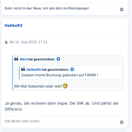
Bohr nicht in der Nase, ich seh dich im Rückspiegel
N
a
c
Heliko93
h
o
b
e
B
Mo 31. Aug 2020, 17:31
e
n
i
t
r
Alex
hat geschrieben:
a
g
Heliko93
hat geschrieben:
Soeben meine Buchung geändert auf FWMR !
Mit Aldi Gutschein oder wie?
Ja genau, die rechnen dann bspw. Die 59€ ab. Und zahlst die
Differenz.
Das Beste oder nichts
N
a