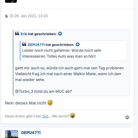
o
b
e
B
Di 26. Jan 2021, 14:33
n
e
i
t
r
Erik
hat geschrieben:
a
g
DEPU4711
hat geschrieben:
Leider noch nicht gefahren. Würde mich sehr
interessieren. Tolles Auto was man so hört.
geht mir auch so, würde ich auch gern mal nen Tag probieren.
Vielleicht frag ich mal nach einer Walkin Miete, wenn ich den
mal wieder sehe.
@Turbo_3 holst du am MUC ab?
Nein dieses Mal nicht
Neue Autos gibt's bei
Sixt
... Wo sonst?
N
a
c
DEPU4711
h