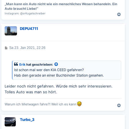
„Man kann ein Auto nicht wie ein menschliches Wesen behandeln. Ein
Auto braucht Liebe!“
Instagram: @srKugelschreiber
N
a
c
DEPU4711
h
o
b
e
B
Sa 23. Jan 2021, 22:26
n
e
i
t
r
Erik
hat geschrieben:
a
Ist schon mal wer den KIA CEED gefahren?
g
Hab den gerade an einer Buchbinder Station gesehen.
Leider noch nicht gefahren. Würde mich sehr interessieren.
Tolles Auto was man so hört.
Warum ich Mietwagen fahre?! Weil ich es kann
N
a
c
Turbo_3
h
o