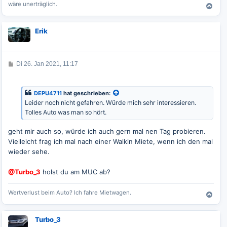
wäre unerträglich.
N
a
c
Erik
h
o
b
e
B
Di 26. Jan 2021, 11:17
n
e
i
t
r
DEPU4711
hat geschrieben:
a
Leider noch nicht gefahren. Würde mich sehr interessieren.
g
Tolles Auto was man so hört.
geht mir auch so, würde ich auch gern mal nen Tag probieren.
Vielleicht frag ich mal nach einer Walkin Miete, wenn ich den mal
wieder sehe.
@Turbo_3
holst du am MUC ab?
Wertverlust beim Auto? Ich fahre Mietwagen.
N
a
c
Turbo_3
h