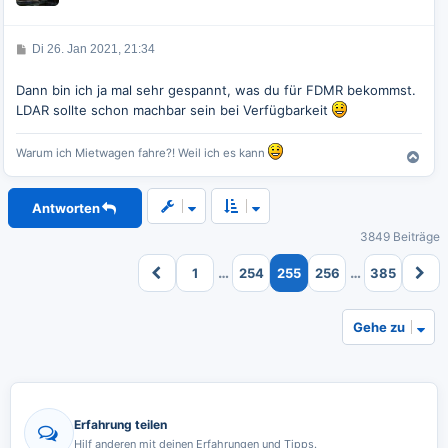
o
b
e
B
Di 26. Jan 2021, 21:34
n
e
i
t
Dann bin ich ja mal sehr gespannt, was du für FDMR bekommst.
r
LDAR sollte schon machbar sein bei Verfügbarkeit
a
g
Warum ich Mietwagen fahre?! Weil ich es kann
N
a
c
Antworten
h
o
3849 Beiträge
b
e
…
…
1
254
255
256
385
n
Gehe zu
Erfahrung teilen
Hilf anderen mit deinen Erfahrungen und Tipps.