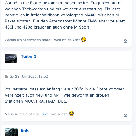
Coupé in die Flotte bekommen haben sollte. Fragt sich nur mit
a
g
welchen Triebwerken und mit welcher Ausstattung. Bis jetzt
konnte ich in freier Wildbahn vorwiegend M440i mit eben M
Paket sichten. Für den Aftermarket könnte BMW aber vor allem
430i und 420d brauchen auch ohne M Sport.
Warum ich Mietwagen fahre?! Weil ich es kann
N
a
c
Turbo_3
h
o
b
e
B
Sa 23. Jan 2021, 13:52
n
e
i
t
ich vermute, dass am Anfang viele 420i/d in die Flotte kommen.
r
Vereinzelt auch 440i und M4 - wie gewohnt an großen
a
g
Stationen MUC, FRA, HAM, DUS.
Neue Autos gibt's bei
Sixt
... Wo sonst?
N
a
c
Erik
h