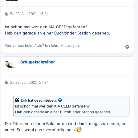
o
b
e
B
Sa 23. Jan 2021, 16:24
n
e
i
t
Ist schon mal wer den KIA CEED gefahren?
r
Hab den gerade an einer Buchbinder Station gesehen.
a
g
Wertverlust beim Auto? Ich fahre Mietwagen.
N
a
c
SrKugelschreiber
h
o
b
e
B
Sa 23. Jan 2021, 17:34
n
e
i
t
r
Erik
hat geschrieben:
a
Ist schon mal wer den KIA CEED gefahren?
g
Hab den gerade an einer Buchbinder Station gesehen.
Die Eltern von einem Bekannten sind damit mega zufrieden, er
auch. Soll wohl ganz vernünftig sein