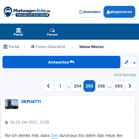
Anmelden
Registrieren
Mietwagen-Ecke.de - das Forum rund um Mietwagen
Portal
Forum
Portal
Foren-Übersicht
Meine Mieten
Meine zukünftigen Mieten
Antworten
3849 Beiträge
…
…
1
254
255
256
385
DEPU4711
B
Sa 23. Jan 2021, 13:09
e
i
t
Na ich denke mal, dass
Sixt
durchaus bis dahin das neue 4er
r