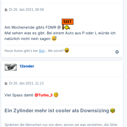
b
e
B
Di 26. Jan 2021, 06:56
n
e
i
t
r
Am Wochenende gibts FDMR @
a
g
Mal sehen was es gibt. Bei einem Auto aus P oder L würde ich
natürlich nicht nein sagen
Neue Autos gibt's bei
Sixt
... Wo sonst?
N
a
c
12ender
h
o
b
e
B
Di 26. Jan 2021, 11:13
e
n
i
t
Viel Spass damit
@Turbo_3
r
a
g
Ein Zylinder mehr ist cooler als Downsizing
Sprächen die Menschen nur von dem, wovon sie was verstehen, die Stille