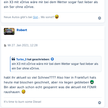
ein X3 mit xDrive wäre mir bei dem Wetter sogar fast lieber als
a
g
ein 5er ohne xDrive.
Neue Autos gibt's bei
Sixt
... Wo sonst?
N
a
c
Robert
h
o
b
e
B
Mi 27. Jan 2021, 12:28
n
e
i
t
r
Turbo_3
hat geschrieben:
a
ein X3 mit xDrive wäre mir bei dem Wetter sogar fast lieber als
g
ein 5er ohne xDrive.
habt ihr aktuell so viel Schnee???? Also hier in Frankfurt hats
heute mal bisschen geschneit, aber nix liegen geblieben
Bin aber auch schon echt gespannt was die aktuell mit FDMR
raushauen.
It's time to burn some Diesel
N