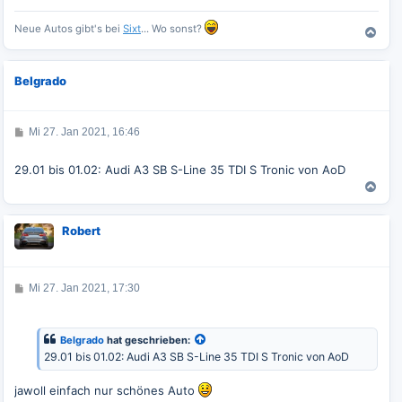
Neue Autos gibt's bei
Sixt
... Wo sonst?
N
a
c
Belgrado
h
o
b
e
B
Mi 27. Jan 2021, 16:46
e
n
i
t
29.01 bis 01.02: Audi A3 SB S-Line 35 TDI S Tronic von AoD
r
a
N
g
a
c
Robert
h
o
b
e
B
Mi 27. Jan 2021, 17:30
n
e
i
t
r
Belgrado
hat geschrieben:
a
29.01 bis 01.02: Audi A3 SB S-Line 35 TDI S Tronic von AoD
g
jawoll einfach nur schönes Auto