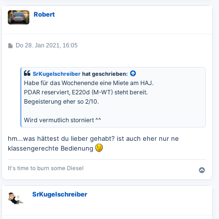
a
c
Robert
h
o
b
e
B
Do 28. Jan 2021, 16:05
n
e
i
t
r
SrKugelschreiber
hat geschrieben:
a
Habe für das Wochenende eine Miete am HAJ.
g
PDAR reserviert, E220d (M-WT) steht bereit.
Begeisterung eher so 2/10.
Wird vermutlich storniert ^^
hm...was hättest du lieber gehabt? ist auch eher nur ne
klassengerechte Bedienung
It's time to burn some Diesel
N
a
c
SrKugelschreiber
h
o
b