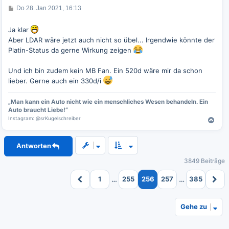
e
B
Do 28. Jan 2021, 16:13
n
e
i
t
Ja klar
r
Aber LDAR wäre jetzt auch nicht so übel... Irgendwie könnte der
a
g
Platin-Status da gerne Wirkung zeigen
Und ich bin zudem kein MB Fan. Ein 520d wäre mir da schon
lieber. Gerne auch ein 330d/i
„Man kann ein Auto nicht wie ein menschliches Wesen behandeln. Ein
Auto braucht Liebe!“
Instagram: @srKugelschreiber
N
a
c
Antworten
h
o
3849 Beiträge
b
e
…
…
1
255
256
257
385
n
Gehe zu