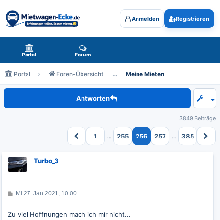
Anmelden
Registrieren
Mietwagen-Ecke.de - das Forum rund um Mietwagen
Portal
Forum
Portal
Foren-Übersicht
Meine Mieten
Meine zukünftigen Mieten
Antworten
3849 Beiträge
…
…
1
255
256
257
385
Turbo_3
B
Mi 27. Jan 2021, 10:00
e
i
t
Zu viel Hoffnungen mach ich mir nicht...
r