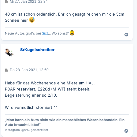
B
Mi 27. Jan 2021, 22:34
n
e
i
t
40 cm ist schon ordentlich. Ehrlich gesagt reichen mir die 5cm
r
Schnee hier
a
g
Neue Autos gibt's bei
Sixt
... Wo sonst?
N
a
c
SrKugelschreiber
h
o
b
e
B
Do 28. Jan 2021, 13:50
n
e
i
t
Habe für das Wochenende eine Miete am HAJ.
r
PDAR reserviert, E220d (M-WT) steht bereit.
a
g
Begeisterung eher so 2/10.
Wird vermutlich storniert ^^
„Man kann ein Auto nicht wie ein menschliches Wesen behandeln. Ein
Auto braucht Liebe!“
Instagram: @srKugelschreiber
N