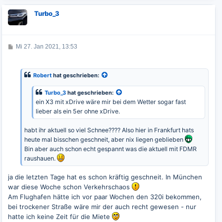
a
c
Turbo_3
h
o
b
e
B
Mi 27. Jan 2021, 13:53
n
e
i
t
r
Robert
hat geschrieben:
a
g
Turbo_3
hat geschrieben:
ein X3 mit xDrive wäre mir bei dem Wetter sogar fast
lieber als ein 5er ohne xDrive.
habt ihr aktuell so viel Schnee???? Also hier in Frankfurt hats
heute mal bisschen geschneit, aber nix liegen geblieben
Bin aber auch schon echt gespannt was die aktuell mit FDMR
raushauen.
ja die letzten Tage hat es schon kräftig geschneit. In München
war diese Woche schon Verkehrschaos
Am Flughafen hätte ich vor paar Wochen den 320i bekommen,
bei trockener Straße wäre mir der auch recht gewesen - nur
hatte ich keine Zeit für die Miete