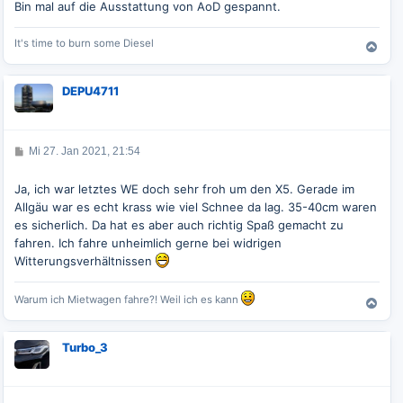
Bin mal auf die Ausstattung von AoD gespannt.
It's time to burn some Diesel
N
a
c
DEPU4711
h
o
b
e
B
Mi 27. Jan 2021, 21:54
n
e
i
t
Ja, ich war letztes WE doch sehr froh um den X5. Gerade im
r
Allgäu war es echt krass wie viel Schnee da lag. 35-40cm waren
a
g
es sicherlich. Da hat es aber auch richtig Spaß gemacht zu
fahren. Ich fahre unheimlich gerne bei widrigen
Witterungsverhältnissen
Warum ich Mietwagen fahre?! Weil ich es kann
N
a
c
Turbo_3
h
o
b
e