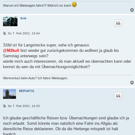
Warum ich Mietwagen fahre?! Weil ich es kann
Erik
B
So 7. Feb 2021, 13:44
e
i
t
318d ist für Langstrecke super, sehe ich genauso.
r
@M2kull
bist wieder gut zurückgekommen du wolltest ja glaub bis
a
g
Samstag unterwegs sein?
würde mich auch interessieren, ob man aktuell wo übernachten kann oder
kennst du wen da mit Übernachtungsmöglichkeit?
Wertverlust beim Auto? Ich fahre Mietwagen.
DEPU4711
B
So 7. Feb 2021, 14:10
e
i
t
Ich glaube geschäftliche Reisen bzw. Übernachtungen sind glaube ich ja
r
noch erlaubt. Somit könnte man natürlich eine Fahrt ins Allgäu als
a
g
dienstliche Reise deklarieren. Ob da die Herberge mitspielt ist halt
fraglich.