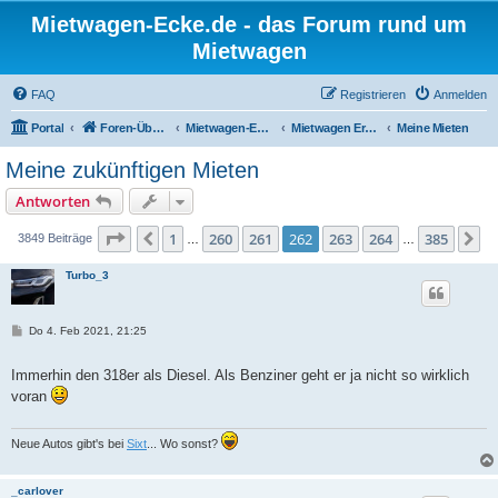
Mietwagen-Ecke.de - das Forum rund um
Mietwagen
FAQ
Registrieren
Anmelden
Portal
Foren-Übersicht
Mietwagen-Ecke
Mietwagen Erfahrungsberichte
Meine Mieten
Meine zukünftigen Mieten
Antworten
Seite
262
von
385
1
260
261
262
263
264
385
Vorherige
N
3849 Beiträge
…
…
Turbo_3
B
Do 4. Feb 2021, 21:25
e
i
t
Immerhin den 318er als Diesel. Als Benziner geht er ja nicht so wirklich
r
voran
a
g
Neue Autos gibt's bei
Sixt
... Wo sonst?
_carlover