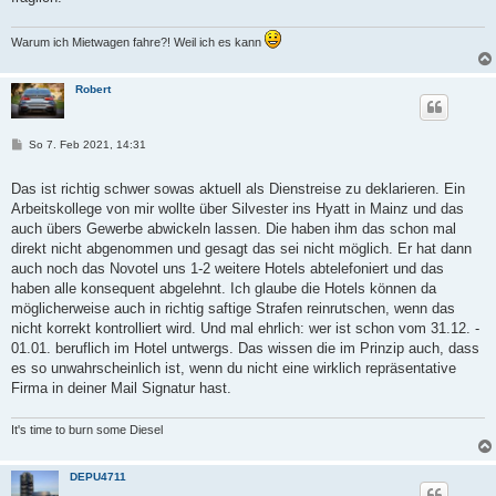
Warum ich Mietwagen fahre?! Weil ich es kann
Robert
B
So 7. Feb 2021, 14:31
e
i
t
Das ist richtig schwer sowas aktuell als Dienstreise zu deklarieren. Ein
r
Arbeitskollege von mir wollte über Silvester ins Hyatt in Mainz und das
a
g
auch übers Gewerbe abwickeln lassen. Die haben ihm das schon mal
direkt nicht abgenommen und gesagt das sei nicht möglich. Er hat dann
auch noch das Novotel uns 1-2 weitere Hotels abtelefoniert und das
haben alle konsequent abgelehnt. Ich glaube die Hotels können da
möglicherweise auch in richtig saftige Strafen reinrutschen, wenn das
nicht korrekt kontrolliert wird. Und mal ehrlich: wer ist schon vom 31.12. -
01.01. beruflich im Hotel untwergs. Das wissen die im Prinzip auch, dass
es so unwahrscheinlich ist, wenn du nicht eine wirklich repräsentative
Firma in deiner Mail Signatur hast.
It's time to burn some Diesel
DEPU4711