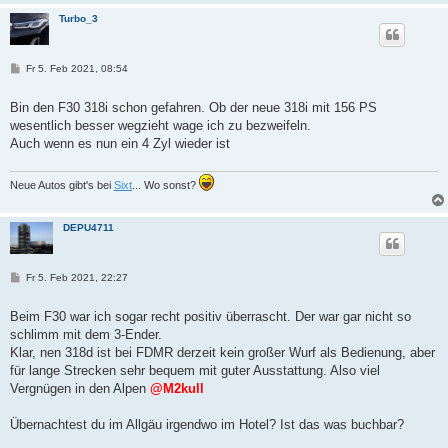
Turbo_3
B
Fr 5. Feb 2021, 08:54
e
i
t
Bin den F30 318i schon gefahren. Ob der neue 318i mit 156 PS
r
wesentlich besser wegzieht wage ich zu bezweifeln.
a
g
Auch wenn es nun ein 4 Zyl wieder ist
Neue Autos gibt's bei
Sixt
... Wo sonst?
DEPU4711
B
Fr 5. Feb 2021, 22:27
e
i
t
Beim F30 war ich sogar recht positiv überrascht. Der war gar nicht so
r
schlimm mit dem 3-Ender.
a
g
Klar, nen 318d ist bei FDMR derzeit kein großer Wurf als Bedienung, aber
für lange Strecken sehr bequem mit guter Ausstattung. Also viel
Vergnügen in den Alpen
@M2kull
Übernachtest du im Allgäu irgendwo im Hotel? Ist das was buchbar?