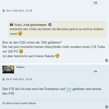
B
Do 4. Feb 2021, 21:30
e
i
t
r
Turbo_3
hat geschrieben:
a
g
Immerhin den 318er als Diesel. Als Benziner geht er ja nicht so wirklich
voran
Bist du den G20 schon als 318i gefahren?
Der hat jetzt immerhin keinen Dreizylinder mehr sondern einen 2,0l Turbo
mit 156 PS
Ist aber bestimmt auch keine Rakete
Robert
B
Do 4. Feb 2021, 22:03
e
i
t
Den F31 bin ich mal noch bei Enterprise und
Sixt
gefahren und einmal
r
den F30.
a
g
It's time to burn some Diesel