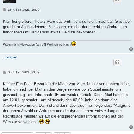
B
So 7. Feb 2021, 16:02
e
i
t
Klar, bei größeren Hotels wäre das vmtl nicht so leicht machbar. Gibt aber
r
gerade im Allgäu kleinere Pensionen, die das dann recht unbürokratisch
a
g
handhaben um wenigstens etwas Geld zu bekommen ...
Warum ich Mietwagen fahre?! Weil ich es kann
_carlover
B
So 7. Feb 2021, 23:07
e
i
t
Kleiner Fun-Fact: Bevor ich die Miete von Mitte Januar verschoben habe,
r
habe ich mich per Mail an den Bürgerservice vom Sozialministerium
a
g
gewandt bzgl. der fahrt nach DE und wieder zurück. Diese Mail habe ich
am 12.01. gesendet - am Mittwoch, den 03.02. habe ich dann eine
Antwort bekommen. Darin stand dann aber auch nur folgendes: "Aufgrund
der hohen Anzahl an Anfragen und der dynamischen Entwicklung der
Rechtslage müssen wir auf die entsprechenden Informationen auf der
Website verweisen."