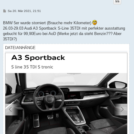
B
Sa 20. Mär 2021, 21:51
e
i
t
BMW 5er wurde storniert (Brauche mehr Kilometer)
r
26.03-29.03 Audi A3 Sportback S-Line 35TDI mit perfekter ausstattung
a
g
gebucht für 99,90Euro bei AoD (Merke jetzt da steht Benzin??? Aber
35TDI?)
DATEIANHÄNGE