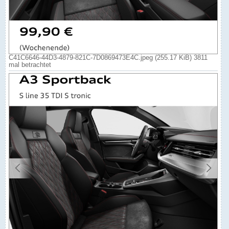
C41C6646-44D3-4879-821C-7D0869473E4C.jpeg (255.17 KiB) 3811
mal betrachtet