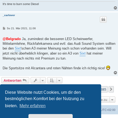
It's time to burn some Diesel
_carlover
B
So 21. Mär 2021, 11:06
e
i
t
@Belgrado
Ja, zumindest die besseren LED Scheinwerfer,
r
Mittelarmlehne, Rückfahrkamera und evtl. das Audi Sound System sollten
a
g
bei den
Sixt
'schen A3 meiner Meinung nach schon vorhanden sein. Will
jetzt nicht überheblich klingen, aber so ein A3 von
Sixt
hat meiner
Meinung nach nichts mit Premium zu tun.
Die Sportsitze mit Alcantara und roten Nähten finde ich richtig nice!
Antworten
Seite
273
von
385
1
271
272
273
274
275
385
Vorherige
N
3849 Beiträge
…
…
Diese Website nutzt Cookies, um dir den
bestmöglichen Komfort bei der Nutzung zu
Gehe zu
bieten.
Mehr erfahren
Portal
Foren-Übersicht
Alle Zeiten sind
UTC+02:00