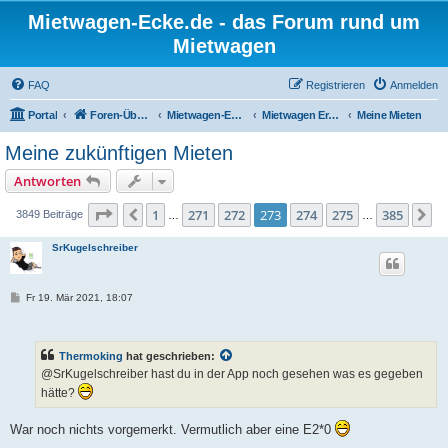
Mietwagen-Ecke.de - das Forum rund um
Mietwagen
FAQ
Registrieren
Anmelden
Portal
Foren-Übersicht
Mietwagen-Ecke
Mietwagen Erfahrungsberichte
Meine Mieten
Meine zukünftigen Mieten
Antworten
Seite
273
von
385
1
271
272
273
274
275
385
Vorherige
N
3849 Beiträge
…
…
SrKugelschreiber
B
Fr 19. Mär 2021, 18:07
e
i
t
r
Thermoking
hat geschrieben:
a
g
@SrKugelschreiber hast du in der App noch gesehen was es gegeben
hätte?
War noch nichts vorgemerkt. Vermutlich aber eine E2*0