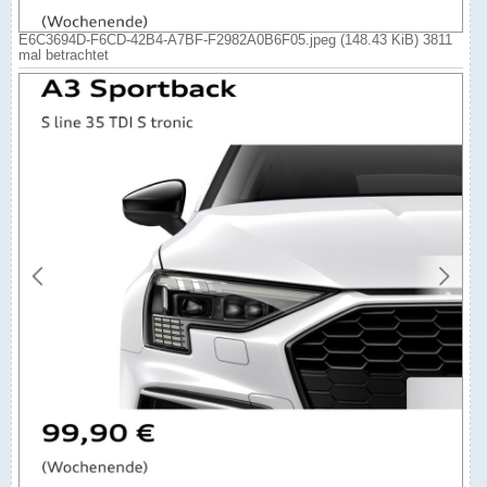
E6C3694D-F6CD-42B4-A7BF-F2982A0B6F05.jpeg (148.43 KiB) 3811
mal betrachtet