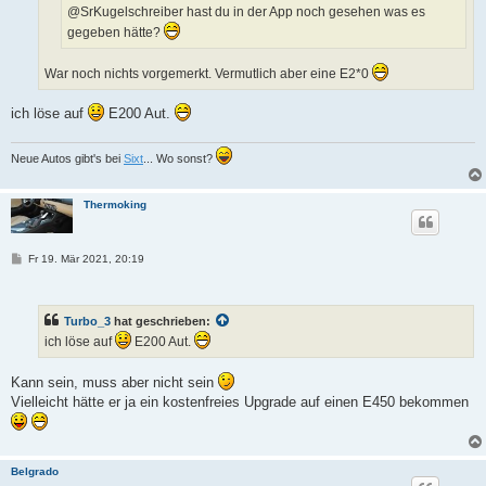
@SrKugelschreiber hast du in der App noch gesehen was es
gegeben hätte?
War noch nichts vorgemerkt. Vermutlich aber eine E2*0
ich löse auf
E200 Aut.
Neue Autos gibt's bei
Sixt
... Wo sonst?
Thermoking
B
Fr 19. Mär 2021, 20:19
e
i
t
r
Turbo_3
hat geschrieben:
a
g
ich löse auf
E200 Aut.
Kann sein, muss aber nicht sein
Vielleicht hätte er ja ein kostenfreies Upgrade auf einen E450 bekommen
Belgrado