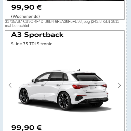
31715A87-CB9C-4F4D-B9B4-6F3A38F5FE98.jpeg (243.8 KiB) 3811
mal betrachtet