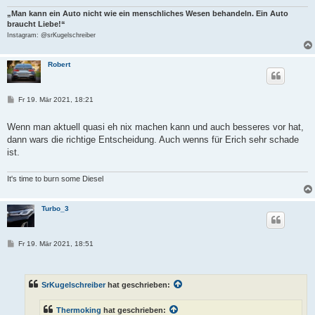
„Man kann ein Auto nicht wie ein menschliches Wesen behandeln. Ein Auto
braucht Liebe!“
Instagram: @srKugelschreiber
Robert
B
Fr 19. Mär 2021, 18:21
e
i
t
Wenn man aktuell quasi eh nix machen kann und auch besseres vor hat,
r
dann wars die richtige Entscheidung. Auch wenns für Erich sehr schade
a
g
ist.
It's time to burn some Diesel
Turbo_3
B
Fr 19. Mär 2021, 18:51
e
i
t
r
SrKugelschreiber
hat geschrieben:
a
g
Thermoking
hat geschrieben: