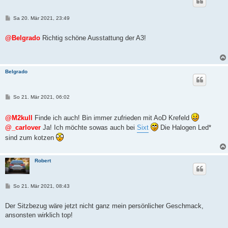
B
Sa 20. Mär 2021, 23:49
e
i
t
@Belgrado
Richtig schöne Ausstattung der A3!
r
a
g
Belgrado
B
So 21. Mär 2021, 06:02
e
i
t
@M2kull
Finde ich auch! Bin immer zufrieden mit AoD Krefeld
r
@_carlover
Ja! Ich möchte sowas auch bei
Sixt
Die Halogen Led*
a
g
sind zum kotzen
Robert
B
So 21. Mär 2021, 08:43
e
i
t
Der Sitzbezug wäre jetzt nicht ganz mein persönlicher Geschmack,
r
ansonsten wirklich top!
a
g