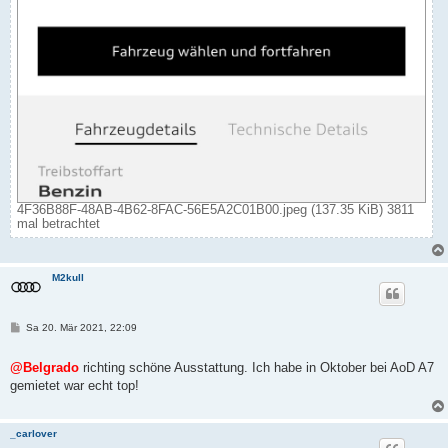
4F36B88F-48AB-4B62-8FAC-56E5A2C01B00.jpeg (137.35 KiB) 3811
mal betrachtet
M2kull
B
Sa 20. Mär 2021, 22:09
e
i
t
@Belgrado
richting schöne Ausstattung. Ich habe in Oktober bei AoD A7
r
gemietet war echt top!
a
g
_carlover