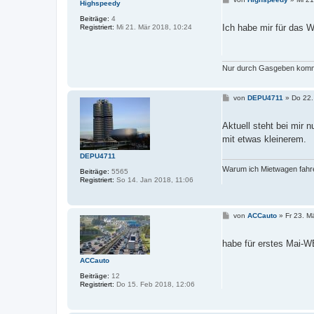
Highspeedy
e
i
Beiträge:
4
t
Ich habe mir für das 
Registriert:
Mi 21. Mär 2018, 10:24
r
a
g
Nur durch Gasgeben komm
B
von
DEPU4711
»
Do 22.
e
i
t
Aktuell steht bei mir 
r
mit etwas kleinerem.
a
g
DEPU4711
Warum ich Mietwagen fahre
Beiträge:
5565
Registriert:
So 14. Jan 2018, 11:06
B
von
ACCauto
»
Fr 23. M
e
i
t
habe für erstes Mai-W
r
a
ACCauto
g
Beiträge:
12
Registriert:
Do 15. Feb 2018, 12:06