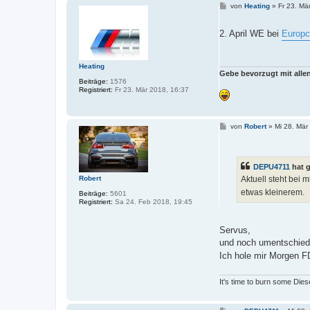
B
von
Heating
»
Fr 23. Mä
e
i
t
2. April WE bei
Europc
r
a
g
Heating
Gebe bevorzugt mit all
Beiträge:
1576
Registriert:
Fr 23. Mär 2018, 16:37
B
von
Robert
»
Mi 28. Mär
e
i
t
r
DEPU4711
hat 
a
g
Aktuell steht bei 
Robert
etwas kleinerem.
Beiträge:
5601
Registriert:
Sa 24. Feb 2018, 19:45
Servus,
und noch umentschie
Ich hole mir Morgen 
It's time to burn some Dies