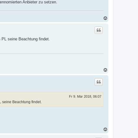
rennomierten Anbieter zu setzen.
N
a
c
h
o
 PL seine Beachtung findet.
b
e
n
N
a
c
h
o
b
e
Fr 9. Mär 2018, 06:07
n
 seine Beachtung findet.
N
a
c