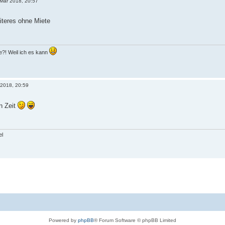
 Mär 2018, 20:57
eiteres ohne Miete
?! Weil ich es kann
 2018, 20:59
n Zeit
el
Powered by
phpBB
® Forum Software © phpBB Limited