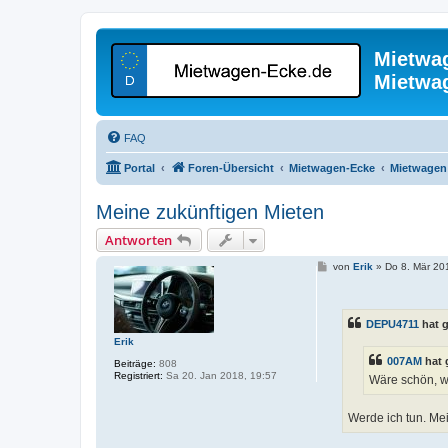
Mietwa
Mietwa
FAQ
Portal
Foren-Übersicht
Mietwagen-Ecke
Mietwagen 
Meine zukünftigen Mieten
Antworten
B
von
Erik
»
Do 8. Mär 20
e
i
t
r
DEPU4711
hat 
a
g
Erik
007AM
hat 
Beiträge:
808
Registriert:
Sa 20. Jan 2018, 19:57
Wäre schön, w
Werde ich tun. Me