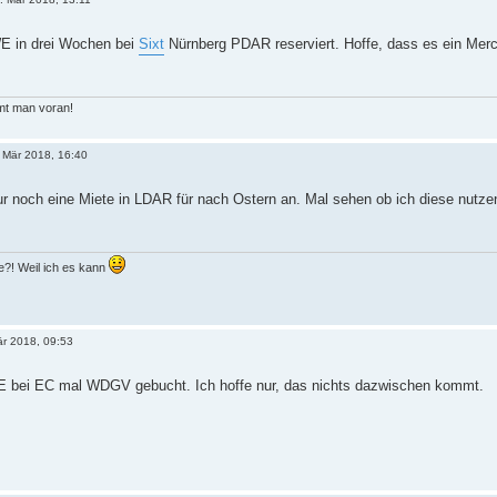
WE in drei Wochen bei
Sixt
Nürnberg PDAR reserviert. Hoffe, dass es ein Merc
t man voran!
 Mär 2018, 16:40
nur noch eine Miete in LDAR für nach Ostern an. Mal sehen ob ich diese nutz
?! Weil ich es kann
är 2018, 09:53
E bei EC mal WDGV gebucht. Ich hoffe nur, das nichts dazwischen kommt.