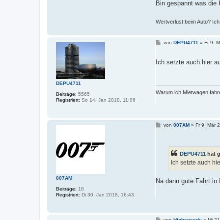
Bin gespannt was die K
Wertverlust beim Auto? Ich
B
von
DEPU4711
»
Fr 9. 
e
i
t
Ich setzte auch hier a
r
a
g
DEPU4711
Warum ich Mietwagen fahre
Beiträge:
5565
Registriert:
So 14. Jan 2018, 11:06
B
von
007AM
»
Fr 9. Mär 
e
i
t
r
DEPU4711
hat 
a
g
Ich setzte auch hi
007AM
Na dann gute Fahrt in
Beiträge:
18
Registriert:
Di 30. Jan 2018, 16:43
B
von
Highspeedy
»
Mi 21