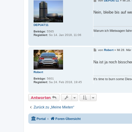
B
von
DEPU4711
»
Mi 28.
e
i
t
Nein, bleibe bis auf w
r
a
g
DEPU4711
Warum ich Mietwagen fahre
Beiträge:
5565
Registriert:
So 14. Jan 2018, 11:06
B
von
Robert
»
Mi 28. Mär
e
i
t
Na ist ja noch bissche
r
a
g
Robert
Beiträge:
5601
It's time to burn some Dies
Registriert:
Sa 24. Feb 2018, 19:45
Antworten
Zurück zu „Meine Mieten“
Portal
Foren-Übersicht