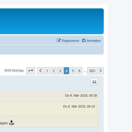
Registrieren
Anmelden
Seite
4
von
385
1
2
3
4
5
6
385
Vorherige
Nächste
3849 Beiträge
…
Do 8. Mär 2018, 09:39
Do 8. Mär 2018, 09:14
uwagen