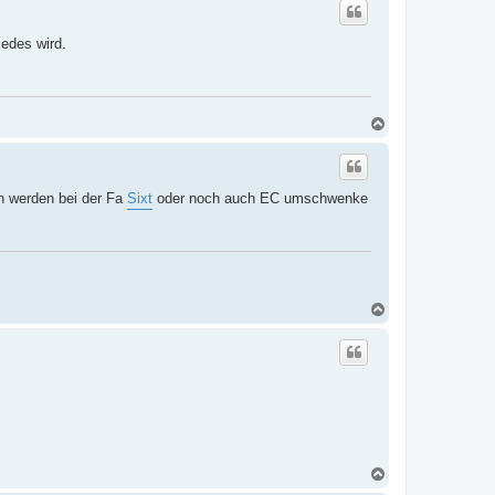
h
o
edes wird.
b
e
n
N
a
c
h
o
en werden bei der Fa
Sixt
oder noch auch EC umschwenke
b
e
n
N
a
c
h
o
b
e
n
N
a