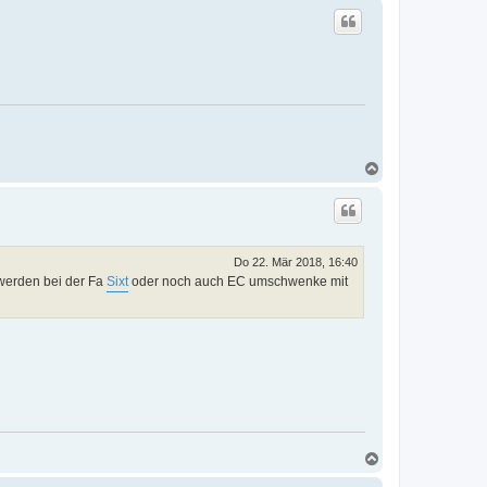
c
h
o
b
e
n
N
a
c
h
o
b
e
Do 22. Mär 2018, 16:40
n
 werden bei der Fa
Sixt
oder noch auch EC umschwenke mit
N
a