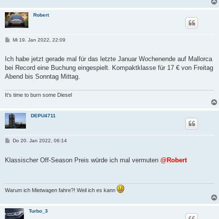
Robert
B
Mi 19. Jan 2022, 22:09
e
i
t
Ich habe jetzt gerade mal für das letzte Januar Wochenende auf Mallorca
r
bei Record eine Buchung eingespielt. Kompaktklasse für 17 € von Freitag
a
g
Abend bis Sonntag Mittag.
It's time to burn some Diesel
DEPU4711
B
Do 20. Jan 2022, 06:14
e
i
t
Klassischer Off-Season Preis würde ich mal vermuten
@Robert
r
a
g
Warum ich Mietwagen fahre?! Weil ich es kann
Turbo_3