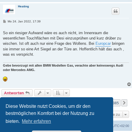
Heating
B
Mo 24. Jan 2022, 17:39
e
i
t
So ein riesiger Aufwand wäre es auch nicht, im Innenraum die
r
wesentlichen Touchflächen mit Desi einzusprühen und kurz drüber zu
a
g
wischen. Ist oft auch nur eine Frage des Wollens. Bei
Europcar
bringen
sie immer so eine Art Siegel an der Türe an. Hoffentlich hält das auch ,
was es verspricht.
Gebe bevorzugt mit allen BMW Modellen Gas, verachte aber keineswegs Audi
oder Mercedes AMG.
Antworten
Seite
340
von
385
1
338
339
340
341
342
385
Vorherige
N
3849 Beiträge
…
…
Diese Website nutzt Cookies, um dir den
bestmöglichen Komfort bei der Nutzung zu
Gehe zu
bieten.
Mehr erfahren
Portal
Foren-Übersicht
Alle Zeiten sind
UTC+02:00