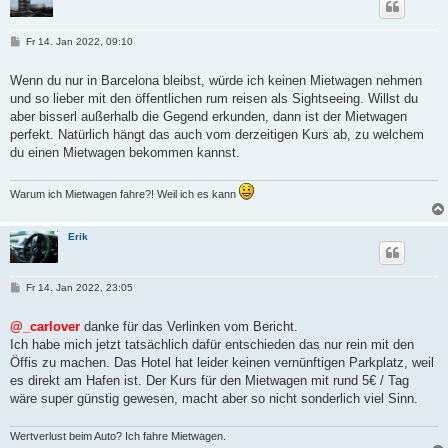
B
Fr 14. Jan 2022, 09:10
e
i
t
Wenn du nur in Barcelona bleibst, würde ich keinen Mietwagen nehmen
r
und so lieber mit den öffentlichen rum reisen als Sightseeing. Willst du
a
g
aber bisserl außerhalb die Gegend erkunden, dann ist der Mietwagen
perfekt. Natürlich hängt das auch vom derzeitigen Kurs ab, zu welchem
du einen Mietwagen bekommen kannst.
Warum ich Mietwagen fahre?! Weil ich es kann
Erik
B
Fr 14. Jan 2022, 23:05
e
i
t
@_carlover
danke für das Verlinken vom Bericht.
r
Ich habe mich jetzt tatsächlich dafür entschieden das nur rein mit den
a
g
Öffis zu machen. Das Hotel hat leider keinen vernünftigen Parkplatz, weil
es direkt am Hafen ist. Der Kurs für den Mietwagen mit rund 5€ / Tag
wäre super günstig gewesen, macht aber so nicht sonderlich viel Sinn.
Wertverlust beim Auto? Ich fahre Mietwagen.