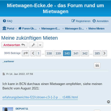
Mietwagen-Ecke.de - das Forum rund um
Mietwagen
FAQ
Registrieren
Anmelden
Portal
Foren-Übersicht
Mietwagen-Ecke
Mietwagen Erfahrungsberichte
Meine Mieten
Meine zukünftigen Mieten
Antworten
Seite
340
von
385
1
338
339
340
341
342
385
Vorherige
N
3849 Beiträge
…
…
_carlover
B
Fr 14. Jan 2022, 07:59
e
i
t
Ich kann in BCN durchaus einen Mietwagen empfehlen, siehe meinen
r
Bericht vom August 2021:
a
g
erfahrungsberichte-f22/citroen-c3-1-2-p ... t1486.html
DEPU4711