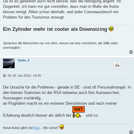
Da ist es garantiert auch nicht besser, was die Reinigung angeht. Im
Gegenteil, ich kann mir gut vorstellen, dass man in Malle die Autos
besser reinigt. Allein schon deshalb, weil jeder Coronaausbruch ein
Problem für den Tourismus erzeugt.
Ein Zylinder mehr ist cooler als Downsizing
Sprächen die Menschen nur von dem, wovon sie was verstehen, die Stille wäre
unerträglich.
Turbo_3
B
Do 20. Jan 2022, 18:45
e
i
t
Die Ursache für die Probleme - gerade in DE - sind oft Personalmangel. In
r
den kleinen Stationen ist der RSA teilweise auch fürs Autowaschen,
a
g
Aussaugen zuständig.
an Flughäfen macht es ein externer Dienstleister und nach meiner
Erfahrung deutlich besser als üblich bei
und co.
Neue Autos gibt's bei
Sixt
... Wo sonst?