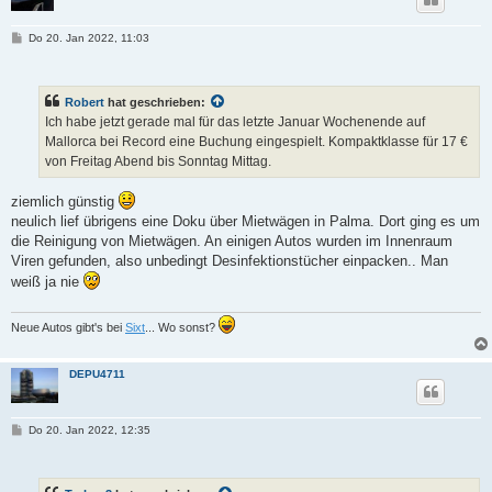
B
Do 20. Jan 2022, 11:03
e
i
t
r
Robert
hat geschrieben:
a
g
Ich habe jetzt gerade mal für das letzte Januar Wochenende auf
Mallorca bei Record eine Buchung eingespielt. Kompaktklasse für 17 €
von Freitag Abend bis Sonntag Mittag.
ziemlich günstig
neulich lief übrigens eine Doku über Mietwägen in Palma. Dort ging es um
die Reinigung von Mietwägen. An einigen Autos wurden im Innenraum
Viren gefunden, also unbedingt Desinfektionstücher einpacken.. Man
weiß ja nie
Neue Autos gibt's bei
Sixt
... Wo sonst?
DEPU4711
B
Do 20. Jan 2022, 12:35
e
i
t
r