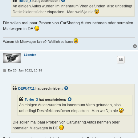
Turbo_3
hat geschrieben:
a
g
An einigen Autos wurden im Innenraum Viren gefunden, also unbedingt
Desinfektionstücher einpacken.. Man weiß ja nie
Die sollen mal paar Proben von CarSharing Autos nehmen oder normalen
Mietwagen in DE
Warum ich Mietwagen fahre?! Weil ich es kann
12ender
B
Do 20. Jan 2022, 15:38
e
i
t
r
DEPU4711
hat geschrieben:
a
g
Turbo_3
hat geschrieben:
An einigen Autos wurden im Innenraum Viren gefunden, also
unbedingt Desinfektionstücher einpacken.. Man weiß ja nie
Die sollen mal paar Proben von CarSharing Autos nehmen oder
normalen Mietwagen in DE