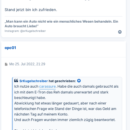
Stand jetzt bin ich zufrieden.
„Man kann ein Auto nicht wie ein menschliches Wesen behandeln. Ein
Auto braucht Liebe!“
Instagram: @srKugelschreiber
N
a
c
opc01
h
o
b
e
B
Mo 25. Jul 2022, 21:29
e
n
i
t
r
SrKugelschreiber
hat geschrieben:
a
Ich nutze auch
carassure
. Habe die auch damals gebraucht als
g
ich mit dem E-Tron das Reh damals unerwartet und stark
beschleunigt habe.
Abwicklung hat etwas länger gedauert, aber nach einer
telefonischen Frage wie Stand der Dinge ist, war das Geld am
nächsten Tag auf meinem Konto.
Und auch Fragen wurden immer ziemlich zügig beantwortet.