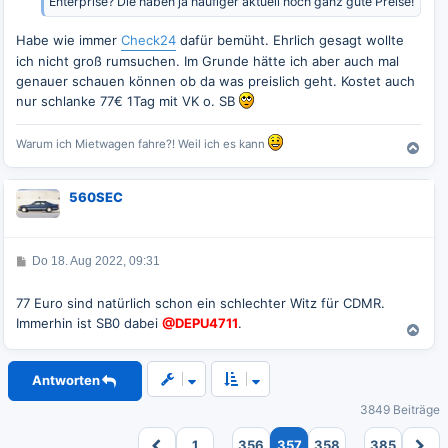
Enterprise? Die haben ja häufiger aktuell noch ganz gute Preise!
Habe wie immer
Check24
dafür bemüht. Ehrlich gesagt wollte
ich nicht groß rumsuchen. Im Grunde hätte ich aber auch mal
genauer schauen können ob da was preislich geht. Kostet auch
nur schlanke 77€ 1Tag mit VK o. SB
Warum ich Mietwagen fahre?! Weil ich es kann
N
a
c
560SEC
h
o
b
e
B
Do 18. Aug 2022, 09:31
n
e
i
t
77 Euro sind natürlich schon ein schlechter Witz für CDMR.
r
Immerhin ist SB0 dabei
@DEPU4711
.
a
N
g
a
c
Antworten
h
o
3849 Beiträge
b
e
…
…
1
356
357
358
385