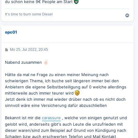
du schon keine 9€ People am Start
a
g
It's time to burn some Diesel
N
a
c
opc01
h
o
b
e
B
Mo 25. Jul 2022, 20:45
e
n
i
t
Nabend zusammen
r
a
g
Hätte da mal ne Frage zu einen meiner Meinung nach
schwierigen Thema, ich buche seit längeren immer bei den
Anbietern die eigene Selbstbeteiligung auf 0 welche allerdings
mittlerweile auch immer teurer wird
Jetzt denk ich immer mal wieder drüber nach ob es nicht doch
sinnvoll wäre eine Versicherung dafür abzuschließen
Bekannt ist mir die
carassure
, welche von einigen genutzt und
gelobt wird, anderseits gibt's auch Leute die unzufrieden mit
dieser waren/sind zum Beispiel auf Grund von Kündigung nach
Schaden bzw auch erschwerten Telefon und Mail Kontakt