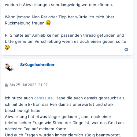
wodurch Abwicklungen sehr langwierig werden können.
Wenn jemand Nen Rat oder Tipp hat würde ich mich über
Rückmeldung freuen
P. S hatte auf Anhieb keinen passenden thread gefunden und
bitte gerne um Verschiebung wenn es doch einen geben sollte
N
a
c
SrKugelschreiber
h
o
b
e
B
Mo 25. Jul 2022, 21:27
n
e
i
t
Ich nutze auch
carassure
. Habe die auch damals gebraucht als
r
ich mit dem E-Tron das Reh damals unerwartet und stark
a
g
beschleunigt habe.
Abwicklung hat etwas länger gedauert, aber nach einer
telefonischen Frage wie Stand der Dinge ist, war das Geld am
nächsten Tag auf meinem Konto.
Und auch Fragen wurden immer ziemlich zügig beantwortet.