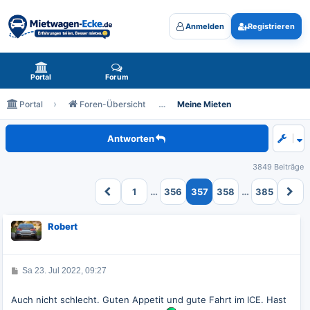
Anmelden
Registrieren
Mietwagen-Ecke.de - das Forum rund um Mietwagen
Portal
Forum
Portal
Foren-Übersicht
Meine Mieten
Meine zukünftigen Mieten
Antworten
3849 Beiträge
…
…
1
356
357
358
385
Robert
B
Sa 23. Jul 2022, 09:27
e
i
t
Auch nicht schlecht. Guten Appetit und gute Fahrt im ICE. Hast
r