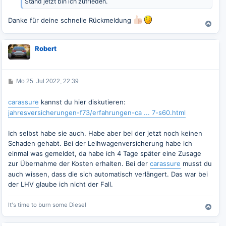
Stand jetzt bin ich zufrieden.
Danke für deine schnelle Rückmeldung
N
a
c
Robert
h
o
b
e
B
Mo 25. Jul 2022, 22:39
n
e
i
t
carassure
kannst du hier diskutieren:
r
jahresversicherungen-f73/erfahrungen-ca ... 7-s60.html
a
g
Ich selbst habe sie auch. Habe aber bei der jetzt noch keinen
Schaden gehabt. Bei der Leihwagenversicherung habe ich
einmal was gemeldet, da habe ich 4 Tage später eine Zusage
zur Übernahme der Kosten erhalten. Bei der
carassure
musst du
auch wissen, dass die sich automatisch verlängert. Das war bei
der LHV glaube ich nicht der Fall.
It's time to burn some Diesel
N
a