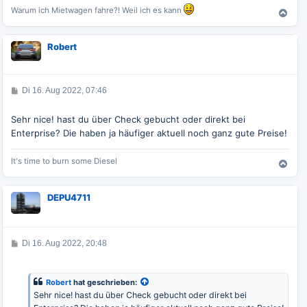
Warum ich Mietwagen fahre?! Weil ich es kann
N
a
c
Robert
h
o
b
e
B
Di 16. Aug 2022, 07:46
n
e
i
t
Sehr nice! hast du über Check gebucht oder direkt bei
r
Enterprise? Die haben ja häufiger aktuell noch ganz gute Preise!
a
g
It's time to burn some Diesel
N
a
c
DEPU4711
h
o
b
e
B
Di 16. Aug 2022, 20:48
n
e
i
t
r
Robert
hat geschrieben:
a
Sehr nice! hast du über Check gebucht oder direkt bei
g