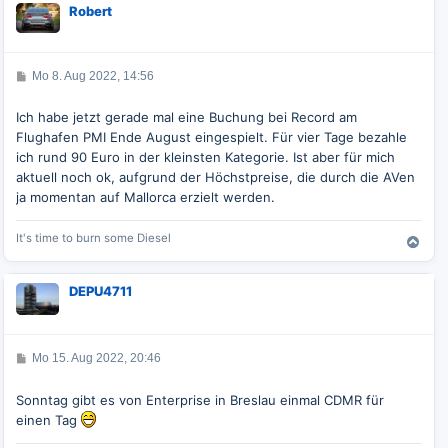
c
Robert
h
o
b
e
B
Mo 8. Aug 2022, 14:56
n
e
i
t
Ich habe jetzt gerade mal eine Buchung bei Record am
r
Flughafen PMI Ende August eingespielt. Für vier Tage bezahle
a
g
ich rund 90 Euro in der kleinsten Kategorie. Ist aber für mich
aktuell noch ok, aufgrund der Höchstpreise, die durch die AVen
ja momentan auf Mallorca erzielt werden.
It's time to burn some Diesel
N
a
c
DEPU4711
h
o
b
e
B
Mo 15. Aug 2022, 20:46
n
e
i
t
Sonntag gibt es von Enterprise in Breslau einmal CDMR für
r
einen Tag
a
g