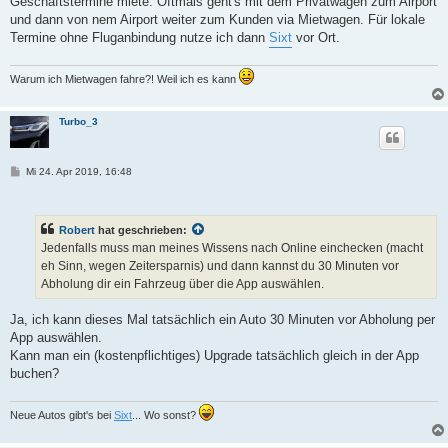
Geschäftstermine miete. Oftmals geht's mit dem Privatwagen zum Airport
und dann von nem Airport weiter zum Kunden via Mietwagen. Für lokale
Termine ohne Fluganbindung nutze ich dann
Sixt
vor Ort.
Warum ich Mietwagen fahre?! Weil ich es kann
Turbo_3
B
Mi 24. Apr 2019, 16:48
e
i
t
r
Robert
hat geschrieben:
a
g
Jedenfalls muss man meines Wissens nach Online einchecken (macht
eh Sinn, wegen Zeitersparnis) und dann kannst du 30 Minuten vor
Abholung dir ein Fahrzeug über die App auswählen.
Ja, ich kann dieses Mal tatsächlich ein Auto 30 Minuten vor Abholung per
App auswählen.
Kann man ein (kostenpflichtiges) Upgrade tatsächlich gleich in der App
buchen?
Neue Autos gibt's bei
Sixt
... Wo sonst?