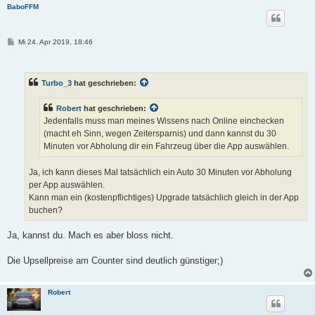
BaboFFM
B
Mi 24. Apr 2019, 18:46
e
i
t
r
Turbo_3
hat geschrieben:
a
g
Robert
hat geschrieben:
Jedenfalls muss man meines Wissens nach Online einchecken
(macht eh Sinn, wegen Zeitersparnis) und dann kannst du 30
Minuten vor Abholung dir ein Fahrzeug über die App auswählen.
Ja, ich kann dieses Mal tatsächlich ein Auto 30 Minuten vor Abholung
per App auswählen.
Kann man ein (kostenpflichtiges) Upgrade tatsächlich gleich in der App
buchen?
Ja, kannst du. Mach es aber bloss nicht.
Die Upsellpreise am Counter sind deutlich günstiger;)
Robert