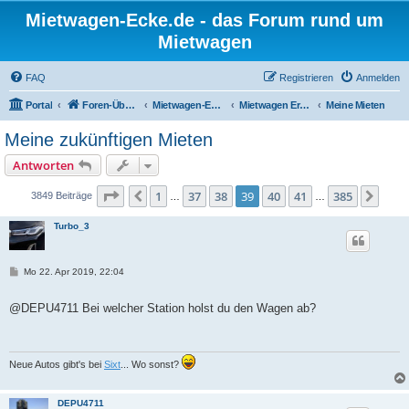
Mietwagen-Ecke.de - das Forum rund um
Mietwagen
FAQ
Registrieren
Anmelden
Portal
Foren-Übersicht
Mietwagen-Ecke
Mietwagen Erfahrungsberichte
Meine Mieten
Meine zukünftigen Mieten
Antworten
Seite
39
von
385
1
37
38
39
40
41
385
Vorherige
Näch
3849 Beiträge
…
…
Turbo_3
B
Mo 22. Apr 2019, 22:04
e
i
t
@DEPU4711 Bei welcher Station holst du den Wagen ab?
r
a
g
Neue Autos gibt's bei
Sixt
... Wo sonst?
DEPU4711