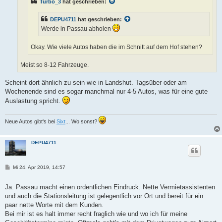
Turbo_3
hat geschrieben:
DEPU4711
hat geschrieben:
Werde in Passau abholen
Okay. Wie viele Autos haben die im Schnitt auf dem Hof stehen?
Meist so 8-12 Fahrzeuge.
Scheint dort ähnlich zu sein wie in Landshut. Tagsüber oder am
Wochenende sind es sogar manchmal nur 4-5 Autos, was für eine gute
Auslastung spricht.
Neue Autos gibt's bei
Sixt
... Wo sonst?
DEPU4711
B
Mi 24. Apr 2019, 14:57
e
i
t
Ja. Passau macht einen ordentlichen Eindruck. Nette Vermietassistenten
r
und auch die Stationsleitung ist gelegentlich vor Ort und bereit für ein
a
g
paar nette Worte mit dem Kunden.
Bei mir ist es halt immer recht fraglich wie und wo ich für meine