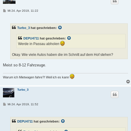
B
Mi 24. Apr 2019, 11:22
e
i
t
r
Turbo_3
hat geschrieben:
a
g
DEPU4711
hat geschrieben:
Werde in Passau abholen
Okay. Wie viele Autos haben die im Schnitt auf dem Hof stehen?
Meist so 8-12 Fahrzeuge.
Warum ich Mietwagen fahre?! Weil ich es kann
Turbo_3
B
Mi 24. Apr 2019, 11:52
e
i
t
r
DEPU4711
hat geschrieben:
a
g