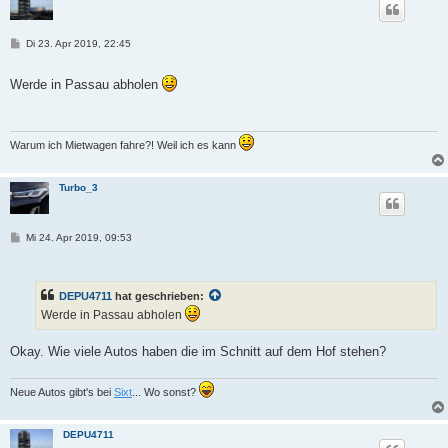
B
Di 23. Apr 2019, 22:45
e
i
t
Werde in Passau abholen
r
a
g
Warum ich Mietwagen fahre?! Weil ich es kann
Turbo_3
B
Mi 24. Apr 2019, 09:53
e
i
t
r
DEPU4711
hat geschrieben:
a
g
Werde in Passau abholen
Okay. Wie viele Autos haben die im Schnitt auf dem Hof stehen?
Neue Autos gibt's bei
Sixt
... Wo sonst?
DEPU4711