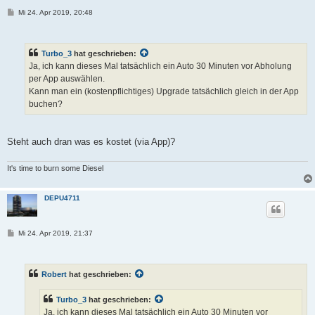
B
Mi 24. Apr 2019, 20:48
e
i
t
r
Turbo_3
hat geschrieben:
a
g
Ja, ich kann dieses Mal tatsächlich ein Auto 30 Minuten vor Abholung
per App auswählen.
Kann man ein (kostenpflichtiges) Upgrade tatsächlich gleich in der App
buchen?
Steht auch dran was es kostet (via App)?
It's time to burn some Diesel
DEPU4711
B
Mi 24. Apr 2019, 21:37
e
i
t
r
Robert
hat geschrieben:
a
g
Turbo_3
hat geschrieben:
Ja, ich kann dieses Mal tatsächlich ein Auto 30 Minuten vor