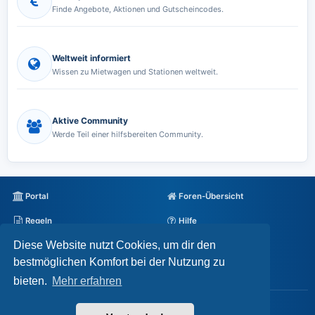
Finde Angebote, Aktionen und Gutscheincodes.
Weltweit informiert
Wissen zu Mietwagen und Stationen weltweit.
Aktive Community
Werde Teil einer hilfsbereiten Community.
Portal
Foren-Übersicht
Regeln
Hilfe
Diese Website nutzt Cookies, um dir den
Datenschutz
Impressum
bestmöglichen Komfort bei der Nutzung zu
Alle Cookies löschen
bieten.
Mehr erfahren
Powered by
phpBB
® Forum Software © phpBB Limited