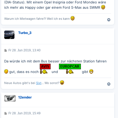
(DIA-Status). Mit einem Opel Insignia oder Ford Mondeo wäre
a
g
ich mehr als Happy oder gar einem Ford S-Max aus SWMR
Warum ich Mietwagen fahre?! Weil ich es kann
N
a
c
Turbo_3
h
o
b
e
B
Fr 28. Jun 2019, 13:40
n
e
i
t
Da würde ich mit dem Bus besser zur nächsten Station fahren
r
a
g
gut, dass es noch
und
gibt
Neue Autos gibt's bei
Sixt
... Wo sonst?
N
a
c
12ender
h
o
b
e
B
Fr 28. Jun 2019, 15:49
e
n