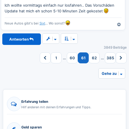
i
t
Ich wollte vormittags einfach nur losfahren.. Das Vorschäden
r
Update hat mich eh schon 5-10 Minuten Zeit gekostet
a
g
Neue Autos gibt's bei
Sixt
... Wo sonst?
N
a
c
Antworten
h
o
3849 Beiträge
b
e
…
…
1
60
61
62
385
n
Gehe zu
Erfahrung teilen
Hilf anderen mit deinen Erfahrungen und Tipps.
Geld sparen