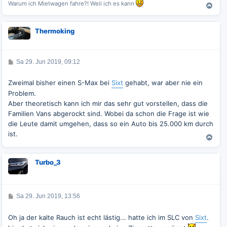
Warum ich Mietwagen fahre?! Weil ich es kann
N
a
c
Thermoking
h
o
b
e
B
Sa 29. Jun 2019, 09:12
e
n
i
t
Zweimal bisher einen S-Max bei
Sixt
gehabt, war aber nie ein
r
Problem.
a
g
Aber theoretisch kann ich mir das sehr gut vorstellen, dass die
Familien Vans abgerockt sind. Wobei da schon die Frage ist wie
die Leute damit umgehen, dass so ein Auto bis 25.000 km durch
ist.
N
a
c
Turbo_3
h
o
b
e
B
Sa 29. Jun 2019, 13:56
n
e
i
t
Oh ja der kalte Rauch ist echt lästig... hatte ich im SLC von
Sixt
.
r