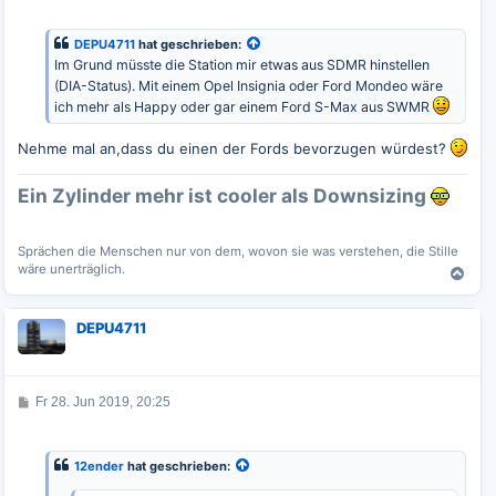
i
t
r
DEPU4711
hat geschrieben:
a
Im Grund müsste die Station mir etwas aus SDMR hinstellen
g
(DIA-Status). Mit einem Opel Insignia oder Ford Mondeo wäre
ich mehr als Happy oder gar einem Ford S-Max aus SWMR
Nehme mal an,dass du einen der Fords bevorzugen würdest?
Ein Zylinder mehr ist cooler als Downsizing
Sprächen die Menschen nur von dem, wovon sie was verstehen, die Stille
wäre unerträglich.
N
a
c
DEPU4711
h
o
b
e
B
Fr 28. Jun 2019, 20:25
n
e
i
t
r
12ender
hat geschrieben:
a
g