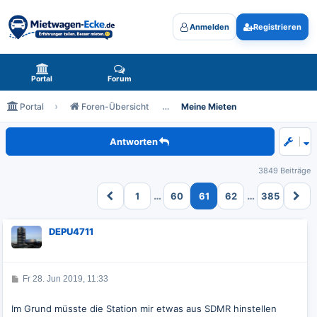
Anmelden
Registrieren
Mietwagen-Ecke.de - das Forum rund um Mietwagen
Portal
Forum
Portal
Foren-Übersicht
Meine Mieten
Meine zukünftigen Mieten
Antworten
3849 Beiträge
…
…
1
60
61
62
385
DEPU4711
B
Fr 28. Jun 2019, 11:33
e
i
t
Im Grund müsste die Station mir etwas aus SDMR hinstellen
r