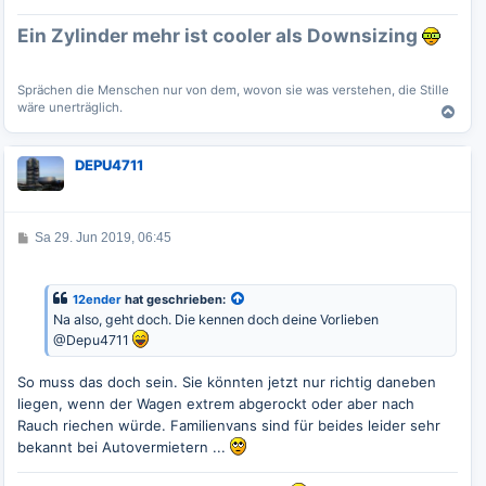
g
Ein Zylinder mehr ist cooler als Downsizing
Sprächen die Menschen nur von dem, wovon sie was verstehen, die Stille
wäre unerträglich.
N
a
c
DEPU4711
h
o
b
e
B
Sa 29. Jun 2019, 06:45
n
e
i
t
r
12ender
hat geschrieben:
a
Na also, geht doch. Die kennen doch deine Vorlieben
g
@Depu4711
So muss das doch sein. Sie könnten jetzt nur richtig daneben
liegen, wenn der Wagen extrem abgerockt oder aber nach
Rauch riechen würde. Familienvans sind für beides leider sehr
bekannt bei Autovermietern ...