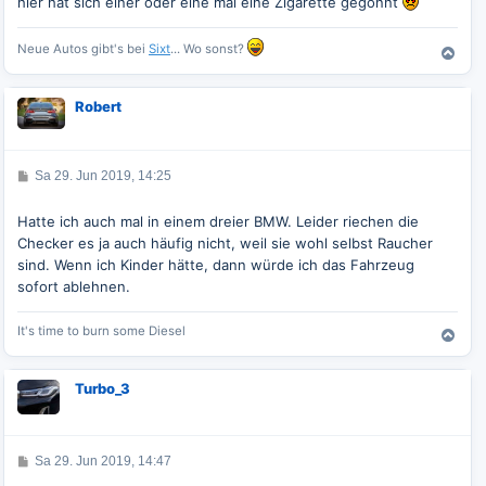
hier hat sich einer oder eine mal eine Zigarette gegönnt
a
g
Neue Autos gibt's bei
Sixt
... Wo sonst?
N
a
c
Robert
h
o
b
e
B
Sa 29. Jun 2019, 14:25
n
e
i
t
Hatte ich auch mal in einem dreier BMW. Leider riechen die
r
Checker es ja auch häufig nicht, weil sie wohl selbst Raucher
a
g
sind. Wenn ich Kinder hätte, dann würde ich das Fahrzeug
sofort ablehnen.
It's time to burn some Diesel
N
a
c
Turbo_3
h
o
b
e
B
Sa 29. Jun 2019, 14:47
n
e