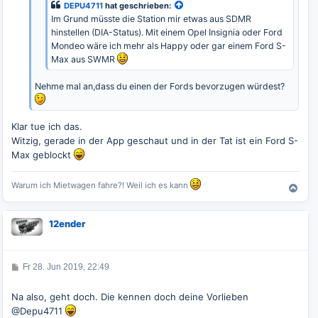
DEPU4711
hat geschrieben:
Im Grund müsste die Station mir etwas aus SDMR
hinstellen (DIA-Status). Mit einem Opel Insignia oder Ford
Mondeo wäre ich mehr als Happy oder gar einem Ford S-
Max aus SWMR
Nehme mal an,dass du einen der Fords bevorzugen würdest?
Klar tue ich das.
Witzig, gerade in der App geschaut und in der Tat ist ein Ford S-
Max geblockt
Warum ich Mietwagen fahre?! Weil ich es kann
N
a
c
12ender
h
o
b
e
B
Fr 28. Jun 2019, 22:49
e
n
i
t
Na also, geht doch. Die kennen doch deine Vorlieben
r
@Depu4711
a