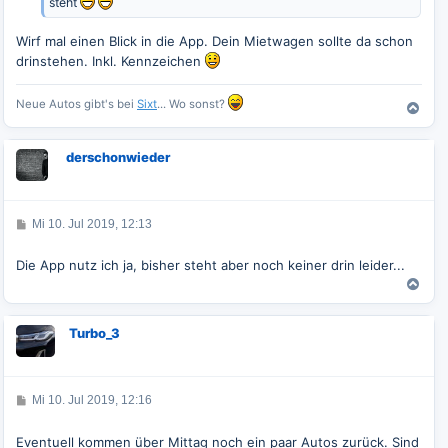
steht
Wirf mal einen Blick in die App. Dein Mietwagen sollte da schon
drinstehen. Inkl. Kennzeichen
Neue Autos gibt's bei
Sixt
... Wo sonst?
N
a
c
derschonwieder
h
o
b
e
B
Mi 10. Jul 2019, 12:13
n
e
i
t
Die App nutz ich ja, bisher steht aber noch keiner drin leider...
r
a
N
g
a
c
Turbo_3
h
o
b
e
B
Mi 10. Jul 2019, 12:16
n
e
i
t
Eventuell kommen über Mittag noch ein paar Autos zurück. Sind