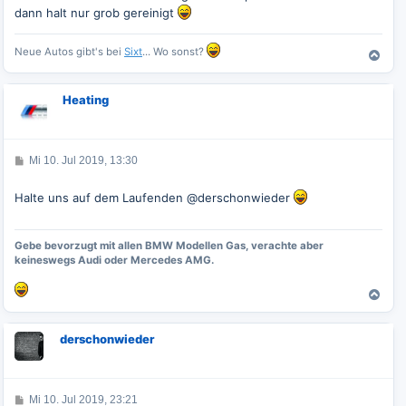
r
dann halt nur grob gereinigt
a
g
Neue Autos gibt's bei
Sixt
... Wo sonst?
N
a
c
Heating
h
o
b
e
B
Mi 10. Jul 2019, 13:30
n
e
i
t
Halte uns auf dem Laufenden @derschonwieder
r
a
g
Gebe bevorzugt mit allen BMW Modellen Gas, verachte aber
keineswegs Audi oder Mercedes AMG.
N
a
c
derschonwieder
h
o
b
e
B
Mi 10. Jul 2019, 23:21