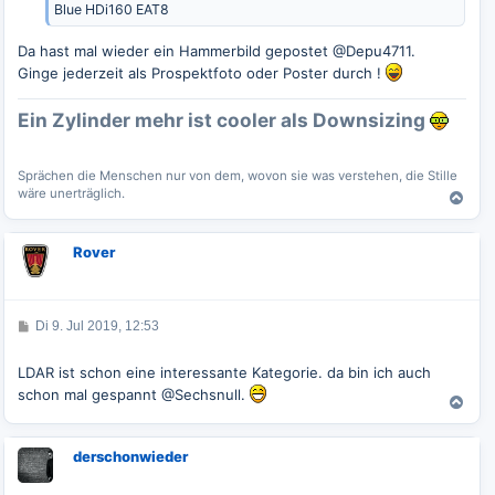
Blue HDi160 EAT8
Da hast mal wieder ein Hammerbild gepostet @Depu4711.
Ginge jederzeit als Prospektfoto oder Poster durch !
Ein Zylinder mehr ist cooler als Downsizing
Sprächen die Menschen nur von dem, wovon sie was verstehen, die Stille
wäre unerträglich.
N
a
c
Rover
h
o
b
e
B
Di 9. Jul 2019, 12:53
n
e
i
t
LDAR ist schon eine interessante Kategorie. da bin ich auch
r
schon mal gespannt @Sechsnull.
a
N
g
a
c
derschonwieder
h
o