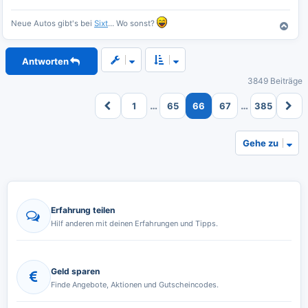
Neue Autos gibt's bei
Sixt
... Wo sonst?
N
a
c
Antworten
h
o
3849 Beiträge
b
e
…
…
1
65
66
67
385
n
Gehe zu
Erfahrung teilen
Hilf anderen mit deinen Erfahrungen und Tipps.
Geld sparen
Finde Angebote, Aktionen und Gutscheincodes.