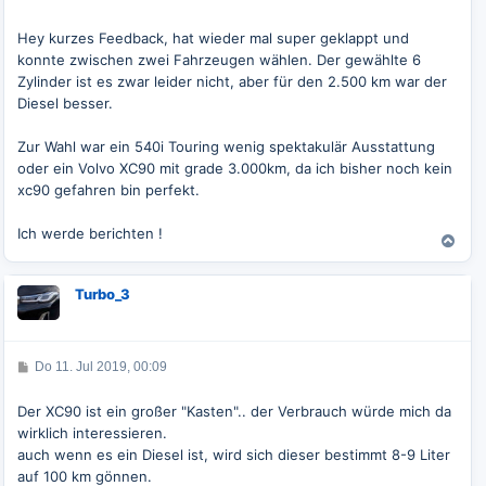
n
e
i
t
Hey kurzes Feedback, hat wieder mal super geklappt und
r
konnte zwischen zwei Fahrzeugen wählen. Der gewählte 6
a
g
Zylinder ist es zwar leider nicht, aber für den 2.500 km war der
Diesel besser.
Zur Wahl war ein 540i Touring wenig spektakulär Ausstattung
oder ein Volvo XC90 mit grade 3.000km, da ich bisher noch kein
xc90 gefahren bin perfekt.
Ich werde berichten !
N
a
c
Turbo_3
h
o
b
e
B
Do 11. Jul 2019, 00:09
n
e
i
t
Der XC90 ist ein großer "Kasten".. der Verbrauch würde mich da
r
wirklich interessieren.
a
g
auch wenn es ein Diesel ist, wird sich dieser bestimmt 8-9 Liter
auf 100 km gönnen.