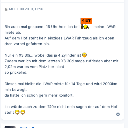
b
e
B
Mi 10. Jul 2019, 11:56
n
e
i
t
r
Bin auch mal gespannt 16 Uhr hole ich bei
meine LWAR
a
g
miete ab.
Auf dem Hof steht kein einziges LWAR Fahrzeug als ich eben
dran vorbei gefahren bin.
Nur ein X3 30i... wobei das ja 4 Zylinder ist
Zudem war ich mit dem letzten X3 30d mega zufrieden aber mit
2,02m war es vom Platz her nicht
so prickelnd.
Dieses mal bleibt die LWAR miete für 14 Tage und wird 2000km
min bewegt,
da hätte ich schon gern mehr Komfort.
Ich würde auch zu dem 740e nicht nein sagen der auf dem Hof
steht
N
a
c