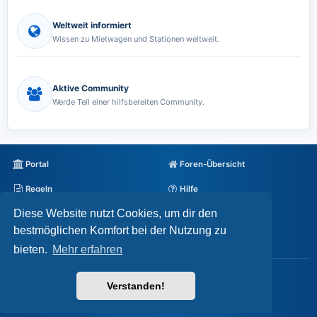
Weltweit informiert
Wissen zu Mietwagen und Stationen weltweit.
Aktive Community
Werde Teil einer hilfsbereiten Community.
Portal
Foren-Übersicht
Regeln
Hilfe
Diese Website nutzt Cookies, um dir den
Datenschutz
Impressum
bestmöglichen Komfort bei der Nutzung zu
Alle Cookies löschen
bieten.
Mehr erfahren
Powered by
phpBB
® Forum Software © phpBB Limited
Verstanden!
Deutsche Übersetzung durch
phpBB.de
Datenschutz
|
Nutzungsbedingungen