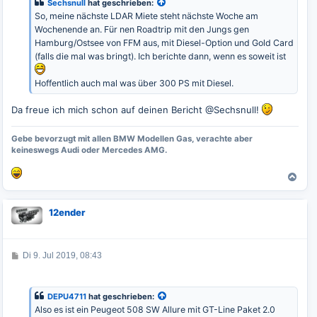
Sechsnull
hat geschrieben:
a
So, meine nächste LDAR Miete steht nächste Woche am
g
Wochenende an. Für nen Roadtrip mit den Jungs gen
Hamburg/Ostsee von FFM aus, mit Diesel-Option und Gold Card
(falls die mal was bringt). Ich berichte dann, wenn es soweit ist
Hoffentlich auch mal was über 300 PS mit Diesel.
Da freue ich mich schon auf deinen Bericht @Sechsnull!
Gebe bevorzugt mit allen BMW Modellen Gas, verachte aber
keineswegs Audi oder Mercedes AMG.
N
a
c
12ender
h
o
b
e
B
Di 9. Jul 2019, 08:43
e
n
i
t
r
DEPU4711
hat geschrieben:
a
Also es ist ein Peugeot 508 SW Allure mit GT-Line Paket 2.0
g