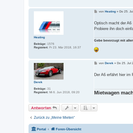
B
von
Heating
»
Do 25. Ju
e
i
t
Optisch macht der A6 
r
Probiere ihn doch ein
a
g
Heating
Gebe bevorzugt mit all
Beiträge:
1576
Registriert:
Fr 23. Mär 2018, 16:37
B
von
Derek
»
Do 25. Jul 
e
i
t
Der A6 erfährt hier im 
r
a
Derek
g
Beiträge:
31
Mietwagen mach
Registriert:
Mi 6. Jun 2018, 09:20
Antworten
Zurück zu „Meine Mieten“
Portal
Foren-Übersicht