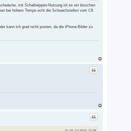
o
schwäche, mit Schaltwippen-Nutzung ist es ein bisschen
b
e
t man bei hohem Tempo echt die Schwachstellen vom C8.
n
der kann ich grad nicht posten, da die iPhone-Bilder zu
N
a
c
h
o
b
e
n
N
a
c
h
o
b
e
Fr 19. Jul 2019, 21:38