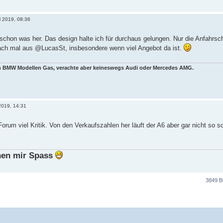
l 2019, 08:36
schon was her. Das design halte ich für durchaus gelungen. Nur die Anfahrs
fach mal aus @LucasSt, insbesondere wenn viel Angebot da ist.
en BMW Modellen Gas, verachte aber keineswegs Audi oder Mercedes AMG.
2019, 14:31
Forum viel Kritik. Von den Verkaufszahlen her läuft der A6 aber gar nicht so s
en mir Spass
3849 B