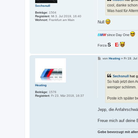
g
cool, danke schon
Sechsnull
Was hast für Alt
Beiträge:
1504
Registriert:
Mi 3. Jul 2019, 16:40
Wohnort:
Frankfurt am Main
Null
B
M
W
since Day One
S
G
E
Forza
!
B
von
Heating
»
Fr 19. Ju
e
i
t
r
Sechsnull
hat g
a
g
So hab jetzt den 
Heating
weniger schlimm.
Beiträge:
1576
Registriert:
Fr 23. Mär 2018, 16:37
Poste ich später b
Jepp, die Anfahrschwä
Freue mich auf deine B
Gebe bevorzugt mit all