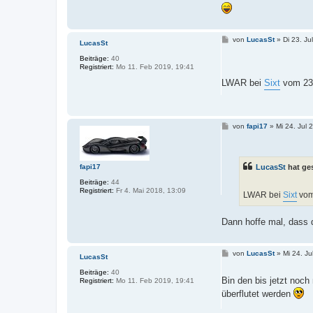
B
von
LucasSt
»
Di 23. Ju
LucasSt
e
i
Beiträge:
40
t
Registriert:
Mo 11. Feb 2019, 19:41
r
a
LWAR bei
Sixt
vom 23.
g
B
von
fapi17
»
Mi 24. Jul 
e
i
t
r
LucasSt
hat ge
fapi17
a
g
Beiträge:
44
Registriert:
Fr 4. Mai 2018, 13:09
LWAR bei
Sixt
vom
Dann hoffe mal, dass
B
von
LucasSt
»
Mi 24. Ju
LucasSt
e
i
Beiträge:
40
t
Bin den bis jetzt noch
Registriert:
Mo 11. Feb 2019, 19:41
r
überflutet werden
a
g