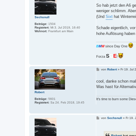
i
t
So hab jetzt den A6 g
r
weniger schlimm. Aber
a
g
(Und
Sixt
hat Winterre
Sechsnull
Beiträge:
1504
Schade eigentlich, vor
Registriert:
Mi 3. Jul 2019, 16:40
Wohnort:
Frankfurt am Main
hohe Auflösung habe
B
M
W
since Day One
S
G
E
Forza
!
B
von
Robert
»
Fr 19. Jul
e
i
t
cool, danke schon mal
r
Was hast für Alterna
a
g
Robert
Beiträge:
5601
It's time to burn some Dies
Registriert:
Sa 24. Feb 2018, 19:45
B
von
Sechsnull
»
Fr 19. 
e
i
t
r
Robert
hat ges
a