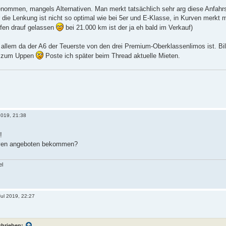
enommen, mangels Alternativen. Man merkt tatsächlich sehr arg diese Anfahr
 die Lenkung ist nicht so optimal wie bei 5er und E-Klasse, in Kurven merk
ifen drauf gelassen
bei 21.000 km ist der ja eh bald im Verkauf)
 allem da der A6 der Teuerste von den drei Premium-Oberklassenlimos ist. Bil
n zum Uppen
Poste ich später beim Thread aktuelle Mieten.
 2019, 21:38
!
tiven angeboten bekommen?
el
Jul 2019, 22:27
chrieben: