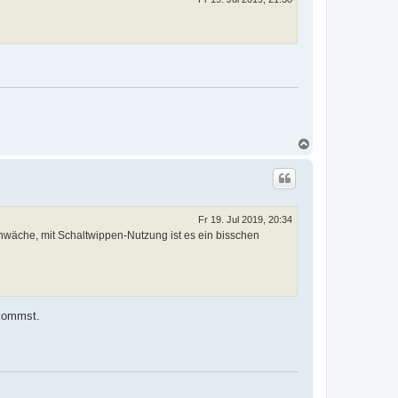
n
N
a
c
h
o
b
e
Fr 19. Jul 2019, 20:34
n
hwäche, mit Schaltwippen-Nutzung ist es ein bisschen
ekommst.