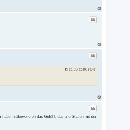
N
a
c
h
o
b
e
n
N
a
c
h
o
b
e
Di 23. Jul 2019, 23:47
n
N
a
c
h
o
 habe mittlerweile eh das Gefühl, das alle Station mit den
b
e
n