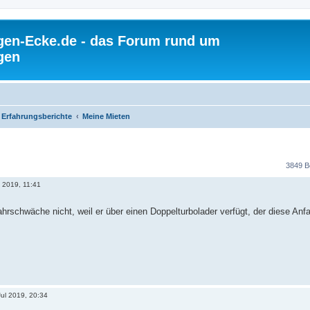
gen-Ecke.de - das Forum rund um
gen
Erfahrungsberichte
Meine Mieten
3849 B
l 2019, 11:41
hrschwäche nicht, weil er über einen Doppelturbolader verfügt, der diese An
Jul 2019, 20:34