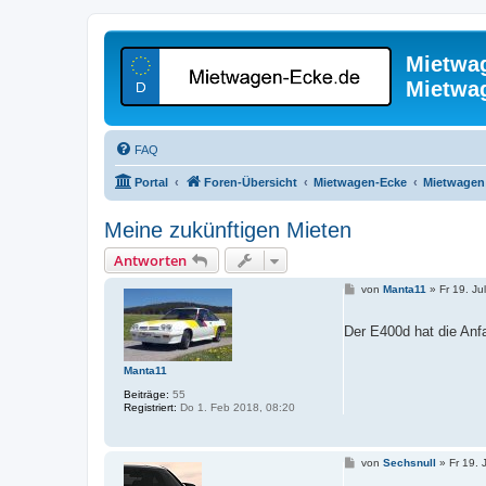
Mietwa
Mietwa
FAQ
Portal
Foren-Übersicht
Mietwagen-Ecke
Mietwagen 
Meine zukünftigen Mieten
Antworten
B
von
Manta11
»
Fr 19. Ju
e
i
t
Der E400d hat die Anfa
r
a
g
Manta11
Beiträge:
55
Registriert:
Do 1. Feb 2018, 08:20
B
von
Sechsnull
»
Fr 19. 
e