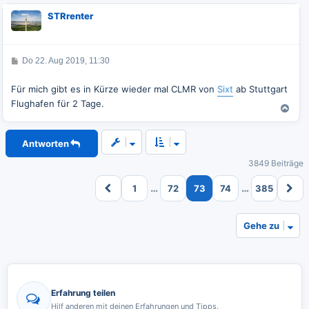
c
STRrenter
h
o
b
e
B
Do 22. Aug 2019, 11:30
n
e
i
t
Für mich gibt es in Kürze wieder mal CLMR von
Sixt
ab Stuttgart
r
Flughafen für 2 Tage.
a
N
g
a
c
Antworten
h
o
3849 Beiträge
b
e
…
…
1
72
73
74
385
n
Gehe zu
Erfahrung teilen
Hilf anderen mit deinen Erfahrungen und Tipps.