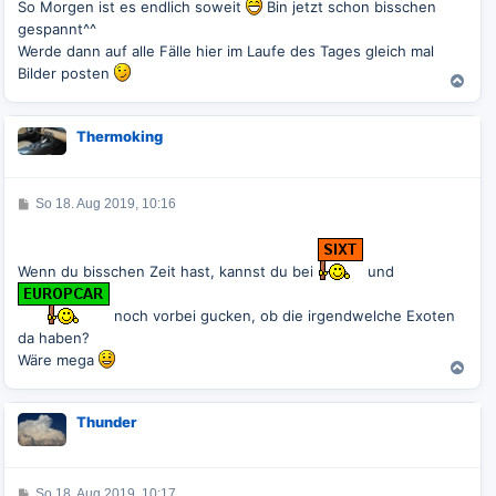
t
So Morgen ist es endlich soweit
Bin jetzt schon bisschen
r
gespannt^^
a
g
Werde dann auf alle Fälle hier im Laufe des Tages gleich mal
Bilder posten
N
a
c
Thermoking
h
o
b
e
B
So 18. Aug 2019, 10:16
e
n
i
t
r
Wenn du bisschen Zeit hast, kannst du bei
und
a
g
noch vorbei gucken, ob die irgendwelche Exoten
da haben?
Wäre mega
N
a
c
Thunder
h
o
b
e
B
So 18. Aug 2019, 10:17