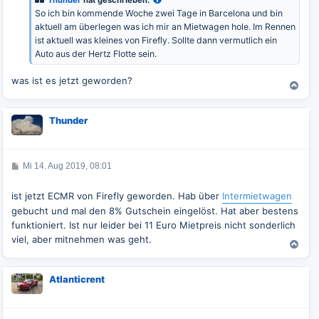
a
So ich bin kommende Woche zwei Tage in Barcelona und bin
g
aktuell am überlegen was ich mir an Mietwagen hole. Im Rennen
ist aktuell was kleines von Firefly. Sollte dann vermutlich ein
Auto aus der Hertz Flotte sein.
was ist es jetzt geworden?
N
a
c
Thunder
h
o
b
e
B
Mi 14. Aug 2019, 08:01
n
e
i
t
ist jetzt ECMR von Firefly geworden. Hab über
Intermietwagen
r
gebucht und mal den 8% Gutschein eingelöst. Hat aber bestens
a
g
funktioniert. Ist nur leider bei 11 Euro Mietpreis nicht sonderlich
viel, aber mitnehmen was geht.
N
a
c
Atlanticrent
h
o
b