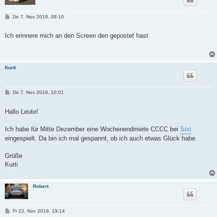
B
Do 7. Nov 2019, 08:10
e
i
t
Ich erinnere mich an den Screen den gepostet hast
r
a
g
Kurti
B
Do 7. Nov 2019, 10:01
e
i
t
Hallo Leute!
r
a
g
Ich habe für Mitte Dezember eine Wochenendmiete CCCC bei
Sixt
eingespielt. Da bin ich mal gespannt, ob ich auch etwas Glück habe.
Grüße
Kurti
Robert
B
Fr 22. Nov 2019, 19:14
e