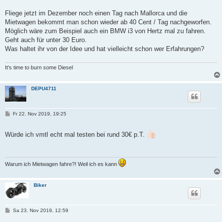
i
t
Fliege jetzt im Dezember noch einen Tag nach Mallorca und die
r
Mietwagen bekommt man schon wieder ab 40 Cent / Tag nachgeworfen.
a
g
Möglich wäre zum Beispiel auch ein BMW i3 von Hertz mal zu fahren.
Geht auch für unter 30 Euro.
Was haltet ihr von der Idee und hat vielleicht schon wer Erfahrungen?
It's time to burn some Diesel
DEPU4711
B
Fr 22. Nov 2019, 19:25
e
i
t
Würde ich vmtl echt mal testen bei rund 30€ p.T.
r
a
g
Warum ich Mietwagen fahre?! Weil ich es kann
Biker
B
Sa 23. Nov 2019, 12:59
e
i