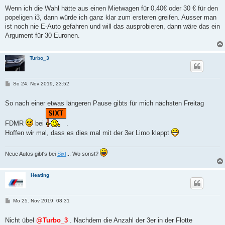
t
Wenn ich die Wahl hätte aus einen Mietwagen für 0,40€ oder 30 € für den
r
popeligen i3, dann würde ich ganz klar zum ersteren greifen. Ausser man
a
g
ist noch nie E-Auto gefahren und will das ausprobieren, dann wäre das ein
Argument für 30 Euronen.
Turbo_3
B
So 24. Nov 2019, 23:52
e
i
t
So nach einer etwas längeren Pause gibts für mich nächsten Freitag
r
a
g
FDMR
bei
.
Hoffen wir mal, dass es dies mal mit der 3er Limo klappt
Neue Autos gibt's bei
Sixt
... Wo sonst?
Heating
B
Mo 25. Nov 2019, 08:31
e
i
t
Nicht übel
@Turbo_3
. Nachdem die Anzahl der 3er in der Flotte
r