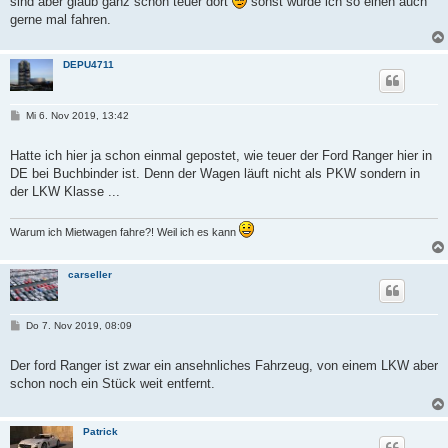
sind aber glaub ganz schön teuer dort
sonst würde ich so einen auch
gerne mal fahren.
DEPU4711
B
Mi 6. Nov 2019, 13:42
e
i
t
Hatte ich hier ja schon einmal gepostet, wie teuer der Ford Ranger hier in
r
DE bei Buchbinder ist. Denn der Wagen läuft nicht als PKW sondern in
a
g
der LKW Klasse ...
Warum ich Mietwagen fahre?! Weil ich es kann
carseller
B
Do 7. Nov 2019, 08:09
e
i
t
Der ford Ranger ist zwar ein ansehnliches Fahrzeug, von einem LKW aber
r
schon noch ein Stück weit entfernt.
a
g
Patrick