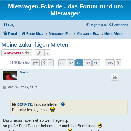
Mietwagen-Ecke.de - das Forum rund um
Mietwagen
FAQ
Registrieren
Anmelden
Portal
Foren-Übersicht
Mietwagen-Ecke
Mietwagen Erfahrungsberichte
Meine Mieten
Meine zukünftigen Mieten
Antworten
Seite
88
von
385
1
86
87
88
89
90
385
Vorherige
Näch
3849 Beiträge
…
…
Motion
B
Mi 6. Nov 2019, 09:22
e
i
t
r
DEPU4711
hat geschrieben:
a
g
Das fand ich sogar cool
Dazu musst aber net so weit fliegen :p
so große Ford Ranger bekommste auch bei Buchbinder