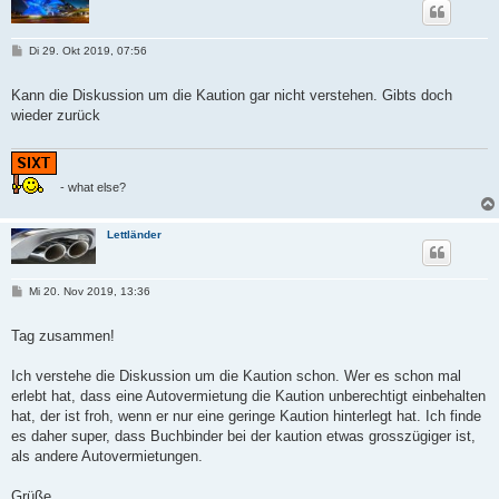
B
Di 29. Okt 2019, 07:56
e
i
t
Kann die Diskussion um die Kaution gar nicht verstehen. Gibts doch
r
wieder zurück
a
g
- what else?
Lettländer
B
Mi 20. Nov 2019, 13:36
e
i
t
Tag zusammen!
r
a
g
Ich verstehe die Diskussion um die Kaution schon. Wer es schon mal
erlebt hat, dass eine Autovermietung die Kaution unberechtigt einbehalten
hat, der ist froh, wenn er nur eine geringe Kaution hinterlegt hat. Ich finde
es daher super, dass Buchbinder bei der kaution etwas grosszügiger ist,
als andere Autovermietungen.
Grüße