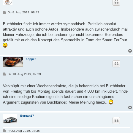
B
Do 8. Aug 2019, 08:43
e
i
t
Buchbinder finde ich immer wieder sympathisch. Preislich absolut
r
attraktiv und auch schöne Autos. Insbesondere auch zwischendurch mal
a
g
kleiner Fahrzeuge, die ich bei anderen gar nicht bekomme. Besonders
gefällt mir auch das Konzept des Sparmobils in Form der Smart ForFour.
copper
B
Sa 10. Aug 2019, 09:29
e
i
t
Verknüpft mit einer Wochenendmiete, die ja bekanntlich bei Buchbinder
r
von Freitag früh bis Montag abends dauert und 4.000 km inkludiert, finde
a
g
ich eine niedrige Kaution eigentlich fast schon ein unschlagbares
Argument zugunsten von Buchbinder. Meine Meinung hierzu.
Borgan17
B
Fr 23. Aug 2019, 08:35