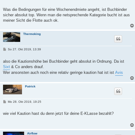
e
i
t
Was die Bedingungen für eine Wochenendmiete angeht, ist Buchbinder
r
sicher absolut top. Wenn man die netsprechende Kategorie bucht ist aus
a
g
meiner Sicht die Flotte auch ok.
Thermoking
B
So 27. Okt 2019, 13:39
e
i
t
also die Kautionshöhe bei Buchbinder geht absolut in Ordnung. Da ist
r
Sixt
& Co anders drauf.
a
g
Wer ansonsten auch noch eine relativ geringe kaution hat ist ist
Avis
Patrick
B
Mo 28. Okt 2019, 19:25
e
i
t
wie viel Kaution hast du denn jetzt für deine E-KLasse bezahlt?
r
a
g
Airflow