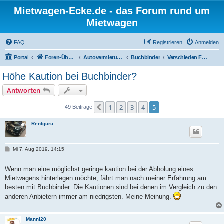
Mietwagen-Ecke.de - das Forum rund um
Mietwagen
FAQ
Registrieren
Anmelden
Portal
Foren-Übersicht
Autovermietungen
Buchbinder
Verschieden Fragen
Höhe Kaution bei Buchbinder?
Antworten
1
2
3
4
5
Vorherige
49 Beiträge
Rentguru
B
Mi 7. Aug 2019, 14:15
e
i
t
Wenn man eine möglichst geringe kaution bei der Abholung eines
r
Mietwagens hinterlegen möchte, fährt man nach meiner Erfahrung am
a
g
besten mit Buchbinder. Die Kautionen sind bei denen im Vergleich zu den
anderen Anbietern immer am niedrigsten. Meine Meinung.
Manni20