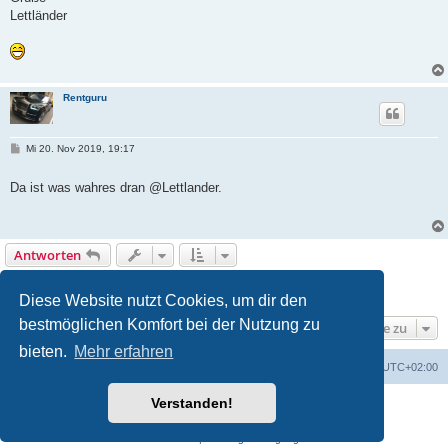
Lettländer
Rentguru
B
Mi 20. Nov 2019, 19:17
e
i
t
Da ist was wahres dran @Lettlander.
r
a
g
Antworten
1
2
3
4
5
Vorherige
49 Beiträge
Diese Website nutzt Cookies, um dir den
bestmöglichen Komfort bei der Nutzung zu
Gehe zu
bieten.
Mehr erfahren
Portal
Foren-Übersicht
Alle Zeiten sind
UTC+02:00
Verstanden!
Powered by
phpBB
® Forum Software © phpBB Limited
Deutsche Übersetzung durch
phpBB.de
Datenschutz
|
Nutzungsbedingungen