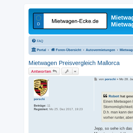
Mietwa
Mietwa
FAQ
Portal
Foren-Übersicht
Autovermietungen
Mietwage
Mietwagen Preisvergleich Mallorca
Antworten
B
von
porschi
»
Mo 28. Ja
e
i
t
r
Robert
hat ges
a
porschi
g
Einen Mietwagen k
Beiträge:
11
Stornomöglichkeit
Registriert:
Mo 25. Dez 2017, 19:23
D.h. man kann den
vorher runter, abe
Jepp, so sehe ich das 