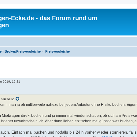
gen-Ecke.de - das Forum rund um
gen
n Broker/Preisvergleiche
Preisvergleiche
n 2019, 12:21
chrieben:
ann man ja eh mittlerweile nahezu bei jedem Anbieter ohne Risiko buchen. Eigentl
.
 Mietwagen direkt buchen und ja immer mal wieder schauen, ob sich am Preis wa
r ist eher unwahrscheinlich. Aber dann lieber jetzt schon mal günstig was buchen
auch. Einfach mal buchen und notfalls bis 24 h vorher wieder stornieren, fal