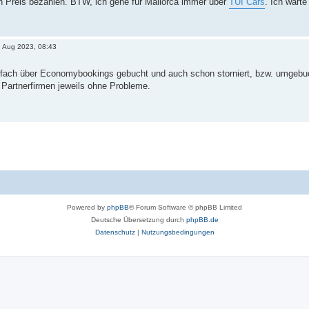
 Preis bezahlen. BTW, ich gehe für Mallorca immer über
TUI Cars
. Ich warte
. Aug 2023, 08:43
fach über Economybookings gebucht und auch schon storniert, bzw. umgebucht.
Partnerfirmen jeweils ohne Probleme.
Powered by
phpBB
® Forum Software © phpBB Limited
Deutsche Übersetzung durch
phpBB.de
Datenschutz
|
Nutzungsbedingungen