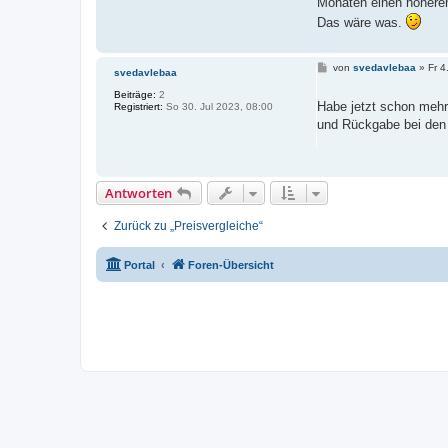
Monaten einen höheren
Das wäre was.
B
von
svedavlebaa
»
Fr 4
svedavlebaa
e
i
Beiträge:
2
t
Habe jetzt schon mehr
Registriert:
So 30. Jul 2023, 08:00
r
und Rückgabe bei den 
a
g
Antworten
Zurück zu „Preisvergleiche“
Portal
Foren-Übersicht