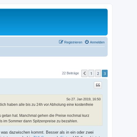
Registrieren
Anmelden
1
2
3
Vorherige
22 Beiträge
So 27. Jan 2019, 16:50
ich haben alle bis zu 24h vor Abholung eine kostenfreie
s getan hat. Manchmal gehen die Preise nochmal kurz
, als im Sommer dann Spitzenpreise zu bezahlen.
ls was dazwischen kommt. Besser als in ein oder zwei