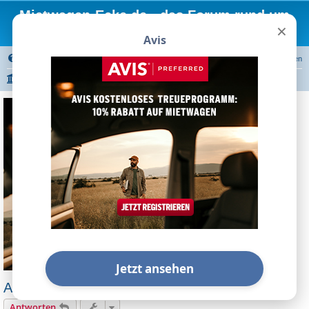
Mietwagen-Ecke.de - das Forum rund um
×
Mietwagen
Avis
FAQ
Registrieren
Anmelden
Portal
Foren-Übersicht
Autovermietungen
Avis
Verschiedene Fragen
Jetzt ansehen
Avis Select Series - welche Autos?
Antworten