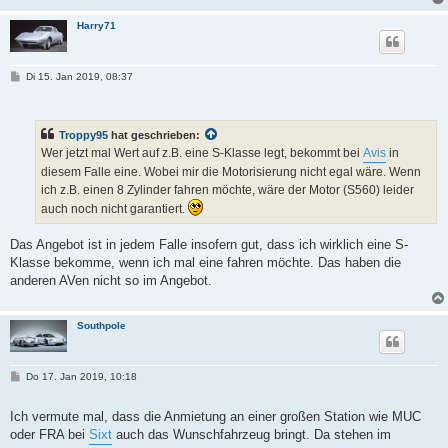
Harry71
B
Di 15. Jan 2019, 08:37
e
i
t
r
Troppy95
hat geschrieben:
a
g
Wer jetzt mal Wert auf z.B. eine S-Klasse legt, bekommt bei
Avis
in
diesem Falle eine. Wobei mir die Motorisierung nicht egal wäre. Wenn
ich z.B. einen 8 Zylinder fahren möchte, wäre der Motor (S560) leider
auch noch nicht garantiert.
Das Angebot ist in jedem Falle insofern gut, dass ich wirklich eine S-
Klasse bekomme, wenn ich mal eine fahren möchte. Das haben die
anderen AVen nicht so im Angebot.
Southpole
B
Do 17. Jan 2019, 10:18
e
i
t
Ich vermute mal, dass die Anmietung an einer großen Station wie MUC
r
oder FRA bei
Sixt
auch das Wunschfahrzeug bringt. Da stehen im
a
g