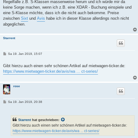
Regelfalle z.B. S-Klassen massenweise herum und ich würde mir da
keine Sorge machen, wenn ich z.B. eine XDAR - Buchung einspiele und
eine S-Klasse möchte, dass ich die nicht auch bekomme. Preise
zwischen
Sixt
und
Avis
habe ich in dieser Klasse allerdings noch nicht
abgeglichen.
Starrent
B
Sa 19. Jan 2019, 15:07
e
i
t
Gibt hierzu auch einen sehr schönen Artikel auf mietwagen-ticker.de:
r
https://www.mietwagen-ticker.de/avis/wa ... ct-series/
a
g
rose
B
Sa 19. Jan 2019, 20:38
e
i
t
r
Starrent
hat geschrieben:
a
g
Gibt hierzu auch einen sehr schönen Artikel auf mietwagen-ticker.de:
https://www.mietwagen-ticker.de/avis/wa ... ct-series/