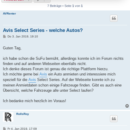
7 Beiträge • Seite
1
von
1
AVRenter
Avis Select Series - welche Autos?
B
Do 3. Jan 2019, 19:10
e
i
t
Guten Tag,
r
a
g
ich habe schon die SuFu bemüht, allerdings konnte ich im Forum nichts
finden und auf anderen Webseiten ebenfalls nicht.
Ich denke dieses Forum ist genau die richtige Plattform hierzu.
Ich möchte gerne bei
Avis
ein Auto anmieten und interessiere mich
speziell für die
Avis
Select Series. Auf der Webseite konnte ich zu
meinen Anmietdaten schon einige Fahrzeuge finden. Gibt es auch eine
Übersicht, welche Fahrzeuge alle unter Select laufen?
Ich bedanke mich herzlich im Voraus!
RollsRoy
B
Fr 4. Jan 2019, 17:09