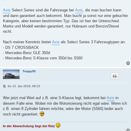
e
i
t
Avis
Select Series sind die Fahrzeuge bei
Avis
, die man buchen kann
r
und dann garantiert auch bekommt. Man bucht ja sonst nur eine gebuchte
a
g
Kategorie, aber keinen bestimmten Typ. Das ist hier der Unterschied.
Marke und Modell werden garantiert, nur Hubraum und Benzin/Diesel
nicht.
Nach meiner Kenntnis bietet
Avis
als Select Series 3 Fahrzeugtypen an:
- DS 7 CROSSBACK
- Mercedes-Benz GLE 350d
- Mercedes-Benz S-Klasse vom 350d bis S560
Troppy95
B
So 13. Jan 2019, 09:15
e
i
t
Wer jetzt mal Wert auf z.B. eine S-Klasse legt, bekommt bei
Avis
in
r
diesem Falle eine. Wobei mir die Motorisierung nicht egal wäre. Wenn ich
a
g
z.B. einen 8 Zylinder fahren möchte, wäre der Motor (S560) leider auch
noch nicht garantiert.
In der Abwechslung liegt der Reiz