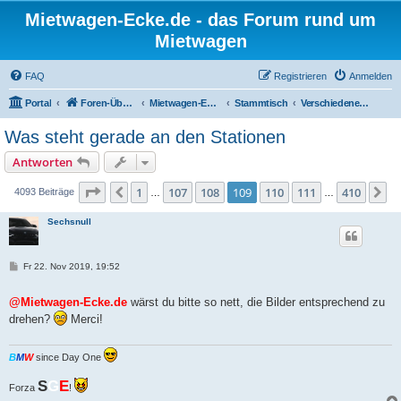
Mietwagen-Ecke.de - das Forum rund um
Mietwagen
FAQ
Registrieren
Anmelden
Portal
Foren-Übersicht
Mietwagen-Ecke
Stammtisch
Verschiedenes zu Mietwagen
Was steht gerade an den Stationen
Antworten
Seite
109
von
410
1
107
108
109
110
111
410
Vorherige
N
4093 Beiträge
…
…
Sechsnull
B
Fr 22. Nov 2019, 19:52
e
i
t
@Mietwagen-Ecke.de
wärst du bitte so nett, die Bilder entsprechend zu
r
drehen?
Merci!
a
g
B
M
W
since Day One
S
G
E
Forza
!