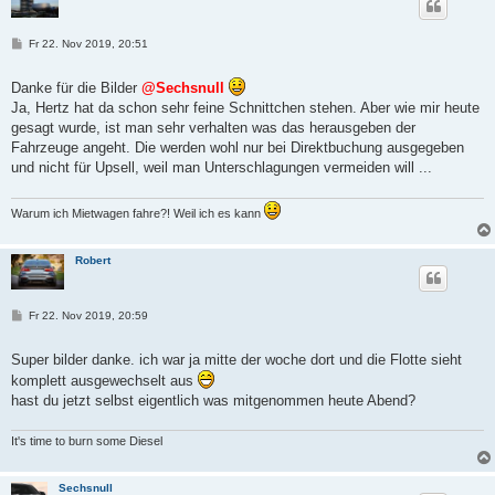
B
Fr 22. Nov 2019, 20:51
e
i
t
Danke für die Bilder
@Sechsnull
r
Ja, Hertz hat da schon sehr feine Schnittchen stehen. Aber wie mir heute
a
g
gesagt wurde, ist man sehr verhalten was das herausgeben der
Fahrzeuge angeht. Die werden wohl nur bei Direktbuchung ausgegeben
und nicht für Upsell, weil man Unterschlagungen vermeiden will ...
Warum ich Mietwagen fahre?! Weil ich es kann
Robert
B
Fr 22. Nov 2019, 20:59
e
i
t
Super bilder danke. ich war ja mitte der woche dort und die Flotte sieht
r
komplett ausgewechselt aus
a
g
hast du jetzt selbst eigentlich was mitgenommen heute Abend?
It's time to burn some Diesel
Sechsnull