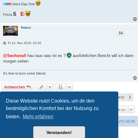
B
M
W
since Day One
S
G
E
Forza
!
Robert
B
Fr 22. Nov 2019, 22:32
e
i
t
@Sechsnull
hau raus was ist es ?
ausführlichen Bericht will ich dann
r
morgen sehen
a
g
It's time to burn some Diesel
Antworten
Seite
109
von
410
1
107
108
109
110
111
410
Vorherige
N
4093 Beiträge
…
…
Diese Website nutzt Cookies, um dir den
bestmöglichen Komfort bei der Nutzung zu
Gehe zu
bieten.
Mehr erfahren
Portal
Foren-Übersicht
Alle Zeiten sind
UTC+02:00
Verstanden!
Powered by
phpBB
® Forum Software © phpBB Limited
Deutsche Übersetzung durch
phpBB.de