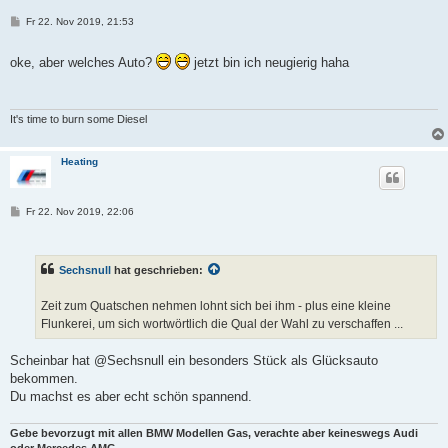
B
Fr 22. Nov 2019, 21:53
e
i
t
oke, aber welches Auto?
jetzt bin ich neugierig haha
r
a
g
It's time to burn some Diesel
Heating
B
Fr 22. Nov 2019, 22:06
e
i
t
r
Sechsnull
hat geschrieben:
a
g
Zeit zum Quatschen nehmen lohnt sich bei ihm - plus eine kleine
Flunkerei, um sich wortwörtlich die Qual der Wahl zu verschaffen ...
Scheinbar hat @Sechsnull ein besonders Stück als Glücksauto
bekommen.
Du machst es aber echt schön spannend.
Gebe bevorzugt mit allen BMW Modellen Gas, verachte aber keineswegs Audi