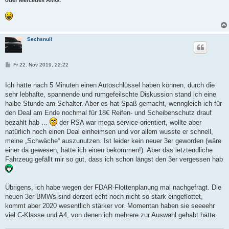
oder Mercedes AMG.
Sechsnull
B
Fr 22. Nov 2019, 22:22
e
i
t
Ich hätte nach 5 Minuten einen Autoschlüssel haben können, durch die
r
sehr lebhafte, spannende und rumgefeilschte Diskussion stand ich eine
a
g
halbe Stunde am Schalter. Aber es hat Spaß gemacht, wenngleich ich für
den Deal am Ende nochmal für 18€ Reifen- und Scheibenschutz drauf
bezahlt hab ...
der RSA war mega service-orientiert, wollte aber
natürlich noch einen Deal einheimsen und vor allem wusste er schnell,
meine „Schwäche“ auszunutzen. Ist leider kein neuer 3er geworden (wäre
einer da gewesen, hätte ich einen bekommen!). Aber das letztendliche
Fahrzeug gefällt mir so gut, dass ich schon längst den 3er vergessen hab
Übrigens, ich habe wegen der FDAR-Flottenplanung mal nachgefragt. Die
neuen 3er BMWs sind derzeit echt noch nicht so stark eingeflottet,
kommt aber 2020 wesentlich stärker vor. Momentan haben sie seeeehr
viel C-Klasse und A4, von denen ich mehrere zur Auswahl gehabt hätte.