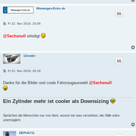
Mietwagen-Ecke.de
B
Fr 22. Nov 2019, 20:06
e
i
t
@Sechsnull
erledigt
r
a
g
12ender
B
Fr 22. Nov 2019, 20:19
e
i
t
Danke für die Bilder und coole Fahrzeugauswahl
@Sechsnull
.
r
a
g
Ein Zylinder mehr ist cooler als Downsizing
Sprächen die Menschen nur von dem, wovon sie was verstehen, die Stille wäre
unerträglich.
DEPU4711