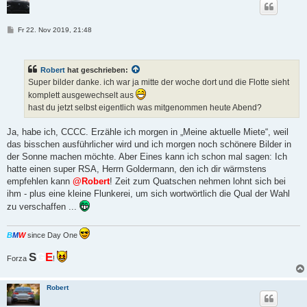
B
Fr 22. Nov 2019, 21:48
e
i
t
r
Robert
hat geschrieben:
a
g
Super bilder danke. ich war ja mitte der woche dort und die Flotte sieht
komplett ausgewechselt aus
hast du jetzt selbst eigentlich was mitgenommen heute Abend?
Ja, habe ich, CCCC. Erzähle ich morgen in „Meine aktuelle Miete“, weil
das bisschen ausführlicher wird und ich morgen noch schönere Bilder in
der Sonne machen möchte. Aber Eines kann ich schon mal sagen: Ich
hatte einen super RSA, Herrn Goldermann, den ich dir wärmstens
empfehlen kann
@Robert
! Zeit zum Quatschen nehmen lohnt sich bei
ihm - plus eine kleine Flunkerei, um sich wortwörtlich die Qual der Wahl
zu verschaffen ...
B
M
W
since Day One
S
G
E
Forza
!
Robert