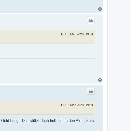
N
a
c
h
o
b
e
Di 10. Mär 2020, 19:01
n
N
a
c
h
o
b
e
Di 10. Mär 2020, 19:01
n
eld bringt. Das stützt doch hoffentlich den Aktienkurs