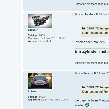
Sprächen die Menschen nur vo
B
von
12ender
»
Di 10. Mär
e
i
t
r
DEPU4711
hat ge
a
12ender
g
Donnerstag auf Frei
Beiträge:
1809
Registriert:
Fr 9. Mär 2018, 16:52
Wohnort:
Düsseldorf
Probier doch mal den I
Ein Zylinder mehr
Sprächen die Menschen nur vo
B
von
Robert
»
Di 10. Mär 2
e
i
t
r
DEPU4711
hat ge
a
g
Donnerstag auf Frei
Robert
Beiträge:
5602
Registriert:
Sa 24. Feb 2018, 19:45
bleib gerne beim Mietwa
wieder.