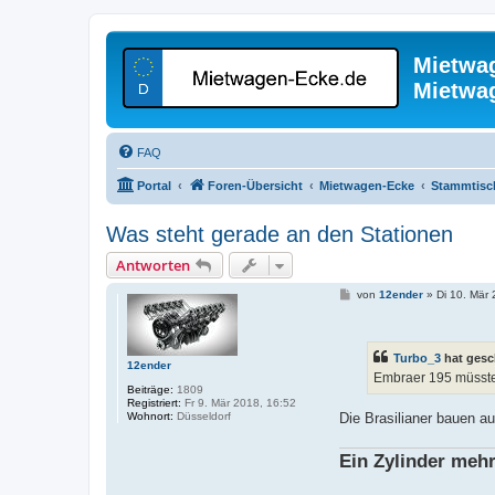
Mietwa
Mietwa
FAQ
Portal
Foren-Übersicht
Mietwagen-Ecke
Stammtisc
Was steht gerade an den Stationen
Antworten
B
von
12ender
»
Di 10. Mär
e
i
t
r
Turbo_3
hat gesc
a
12ender
g
Embraer 195 müsst
Beiträge:
1809
Registriert:
Fr 9. Mär 2018, 16:52
Wohnort:
Düsseldorf
Die Brasilianer bauen au
Ein Zylinder mehr