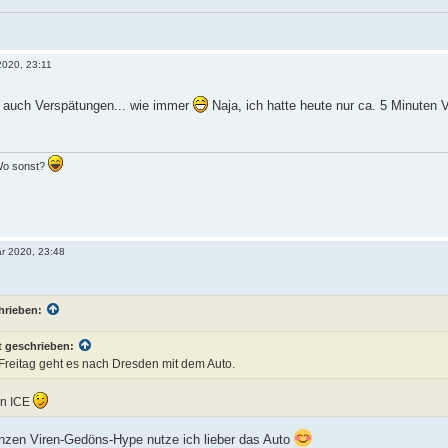
2020, 23:11
 auch Verspätungen... wie immer
Naja, ich hatte heute nur ca. 5 Minuten
 Wo sonst?
är 2020, 23:48
hrieben:
 geschrieben:
Freitag geht es nach Dresden mit dem Auto.
en ICE
nzen Viren-Gedöns-Hype nutze ich lieber das Auto