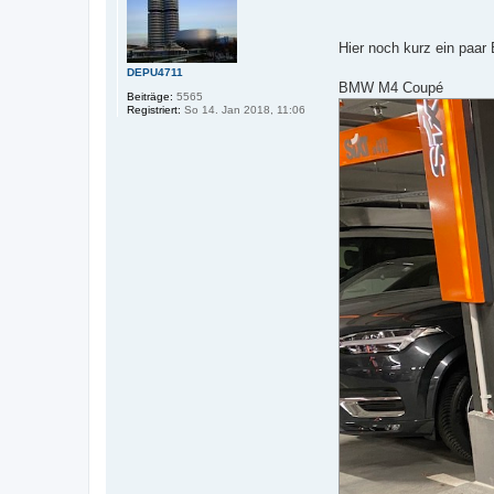
i
t
r
a
Hier noch kurz ein paar
g
DEPU4711
BMW M4 Coupé
Beiträge:
5565
Registriert:
So 14. Jan 2018, 11:06