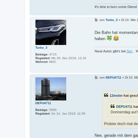
It's time to burn some Diesel
B
von
Turbo_3
»
Di 10. Mär 
e
i
t
Die Bahn hat momentan
r
haben
a
g
Turbo_3
Neue Autos gibt's bei
Sixt
...
Beiträge:
4715
Registriert:
Mo 26. Nov 2018, 12:16
Wohnort:
MUC
B
von
DEPU4711
»
Di 10. M
e
i
t
r
12ender
hat gesc
a
g
DEPU4711
DEPU4711
hat
Beiträge:
5565
Donnerstag auf 
Registriert:
So 14. Jan 2018, 11:06
Probier doch mal d
Nee, gerade mit dem ga