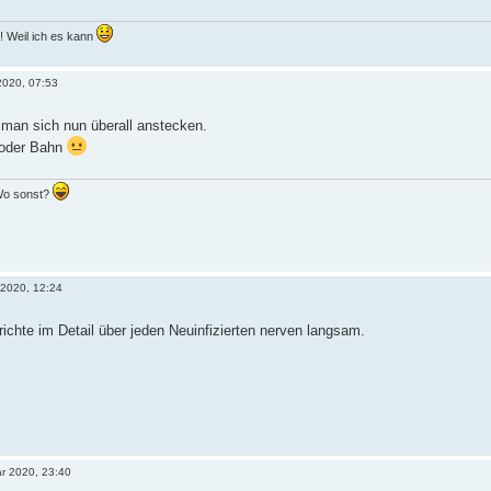
 Weil ich es kann
2020, 07:53
an sich nun überall anstecken.
 oder Bahn
 Wo sonst?
 2020, 12:24
chte im Detail über jeden Neuinfizierten nerven langsam.
är 2020, 23:40