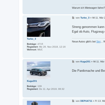
Warum ich Mietwagen fahre?!
B
von
Turbo_3
»
Mi 11. Mär 
e
i
t
Streng genommen kann m
r
Egal ob Auto, Flugzeug
a
g
Turbo_3
Neue Autos gibt's bei
Sixt
...
Beiträge:
4715
Registriert:
Mo 26. Nov 2018, 12:16
Wohnort:
MUC
B
von
Kuga201
»
Mi 11. Mär
e
i
t
Die Panikmache und Beri
r
a
g
Kuga201
Beiträge:
109
Registriert:
Do 11. Apr 2019, 08:32
B
von
DEPU4711
»
Fr 13. M
e