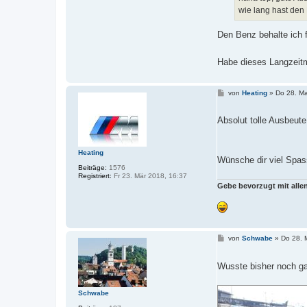
wie lang hast den
Den Benz behalte ich 
Habe dieses Langzeitm
B
von
Heating
»
Do 28. Ma
e
i
t
Absolut tolle Ausbeut
r
a
g
Heating
Wünsche dir viel Spas
Beiträge:
1576
Registriert:
Fr 23. Mär 2018, 16:37
Gebe bevorzugt mit all
B
von
Schwabe
»
Do 28. 
e
i
t
Wusste bisher noch ga
r
a
g
Schwabe