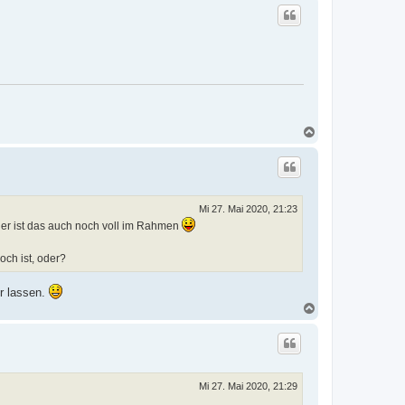
c
h
o
b
e
n
N
a
c
h
o
b
e
Mi 27. Mai 2020, 21:23
n
her ist das auch noch voll im Rahmen
och ist, oder?
r lassen.
N
a
c
h
o
b
e
Mi 27. Mai 2020, 21:29
n