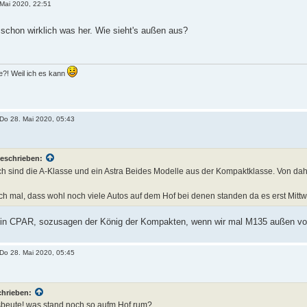
 Mai 2020, 22:51
schon wirklich was her. Wie sieht's außen aus?
?! Weil ich es kann
Do 28. Mai 2020, 05:43
eschrieben:
ch sind die A-Klasse und ein Astra Beides Modelle aus der Kompaktklasse. Von da
h mal, dass wohl noch viele Autos auf dem Hof bei denen standen da es erst Mittw
s ein CPAR, sozusagen der König der Kompakten, wenn wir mal M135 außen vo
Do 28. Mai 2020, 05:45
chrieben:
sbeute! was stand noch so aufm Hof rum?