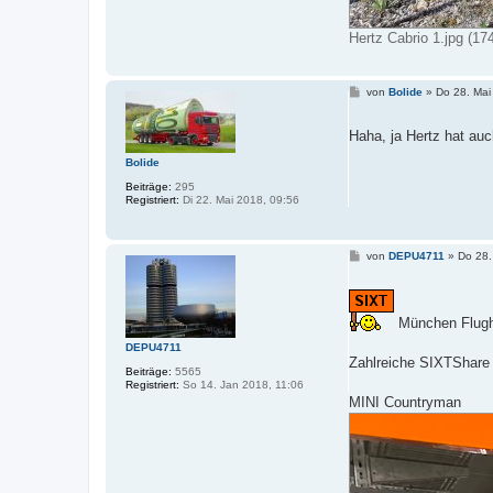
Hertz Cabrio 1.jpg (17
B
von
Bolide
»
Do 28. Mai
e
i
t
Haha, ja Hertz hat au
r
a
Bolide
g
Beiträge:
295
Registriert:
Di 22. Mai 2018, 09:56
B
von
DEPU4711
»
Do 28.
e
i
t
r
a
München Flug
g
DEPU4711
Zahlreiche SIXTShare
Beiträge:
5565
Registriert:
So 14. Jan 2018, 11:06
MINI Countryman