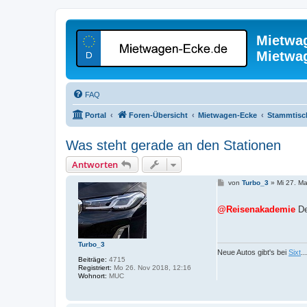
Mietwa
Mietwa
FAQ
Portal
Foren-Übersicht
Mietwagen-Ecke
Stammtisc
Was steht gerade an den Stationen
Antworten
B
von
Turbo_3
»
Mi 27. Ma
e
i
t
@Reisenakademie
De
r
a
g
Turbo_3
Neue Autos gibt's bei
Sixt
.
Beiträge:
4715
Registriert:
Mo 26. Nov 2018, 12:16
Wohnort:
MUC