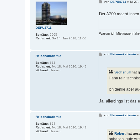
B
von
DEPU4711
»
Mi 27.
e
i
t
Der A200 macht innen 
r
a
g
DEPU4711
Warum ich Mietwagen fahre
Beiträge:
5565
Registriert:
So 14. Jan 2018, 11:06
B
von
Reisenakademie
»
Reisenakademie
e
i
Beiträge:
354
t
Registriert:
Mo 18. Mai 2020, 19:49
r
Wohnort:
Hessen
Sechsnull
hat g
a
g
Haha rein technis
Ich denke aber auc
Ja, allerdings ist da
B
von
Reisenakademie
»
Reisenakademie
e
i
Beiträge:
354
t
Registriert:
Mo 18. Mai 2020, 19:49
r
Wohnort:
Hessen
Robert
hat ges
a
g
haha top, gute Au