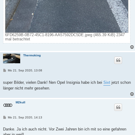
6FD6259B-0B72-45C1-8196-AA57592DC5DE.jpeg (465.39 KiB) 2347
mal betrachtet
Thermoking
B
Mo 21. Sep 2020, 13:08
e
i
t
super Bilder, vielen Dank! Nen Opel Insignia habe ich bei
Sixt
jetzt schon
r
länger nicht mehr gesehen.
a
g
M2kull
B
Mo 21. Sep 2020, 14:13
e
i
t
Danke. Ja ich auch nicht. Vor Zwei Jahren bin ich mit so eine gefahren
r
aber in weiß.