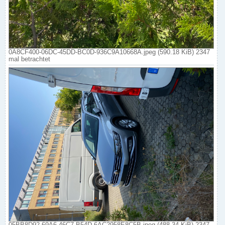
0A8CF400-06DC-45DD-BC0D-936C9A10668A.jpeg (590.18 KiB) 2347
mal betrachtet
05BB8D92-69A6-46C7-B54D-6AC2958E8C5B.jpeg (488.34 KiB) 2347