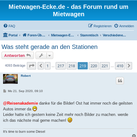
Mietwagen-Ecke.de - das Forum rund um
Mietwagen
FAQ
Registrieren
Anmelden
Portal
Foren-Übersicht
Mietwagen-Ecke
Stammtisch
Verschiedenes zu Mietwagen
Was steht gerade an den Stationen
Antworten
Seite
219
von
410
1
217
218
219
220
221
410
Vorherige
N
4093 Beiträge
…
…
Robert
B
Mo 21. Sep 2020, 09:10
e
i
t
@Reisenakademie
danke für die Bilder! Ost hat immer noch die geilsten
r
Autos immer da
a
g
Leider hatte ich gestern keine Zeit mehr noch Bilder zu machen. werde
ich das nächste mal gerne machen!
It's time to burn some Diesel