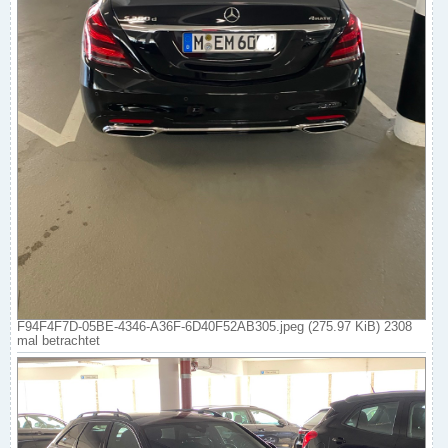
F94F4F7D-05BE-4346-A36F-6D40F52AB305.jpeg (275.97 KiB) 2308
mal betrachtet