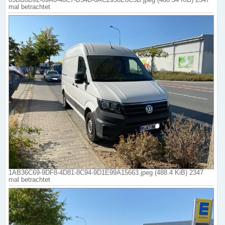
mal betrachtet
1AB36C69-9DF8-4D81-8C94-9D1E99A15663.jpeg (488.4 KiB) 2347
mal betrachtet