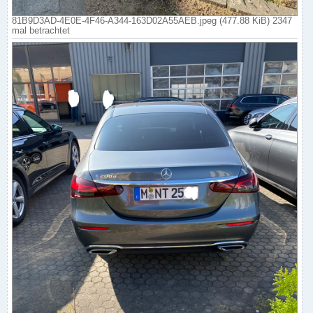
81B9D3AD-4E0E-4F46-A344-163D02A55AEB.jpeg (477.88 KiB) 2347
mal betrachtet