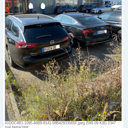
41DDC4B1-1095-46B9-9141-58B42933565F.jpeg (589.09 KiB) 2347
mal betrachtet