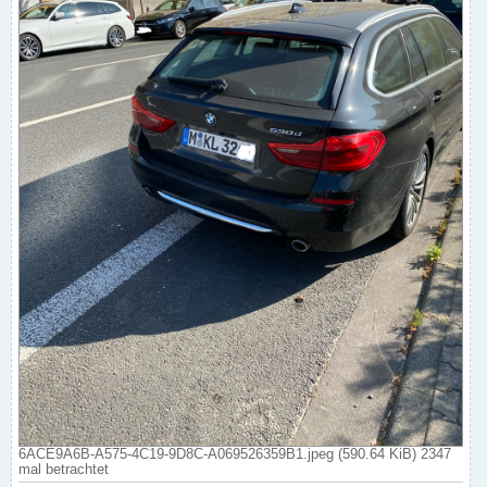
6ACE9A6B-A575-4C19-9D8C-A069526359B1.jpeg (590.64 KiB) 2347
mal betrachtet