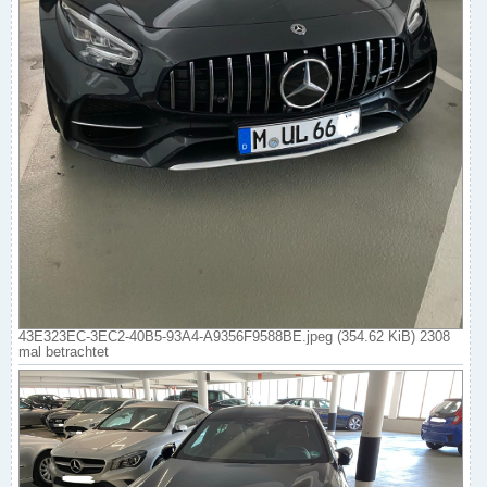
43E323EC-3EC2-40B5-93A4-A9356F9588BE.jpeg (354.62 KiB) 2308
mal betrachtet