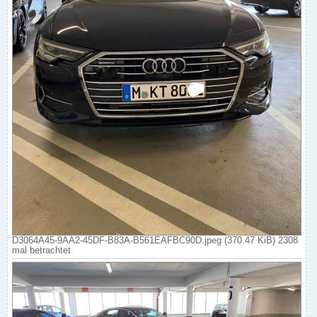
D3064A45-9AA2-45DF-B83A-B561EAFBC90D.jpeg (370.47 KiB) 2308
mal betrachtet