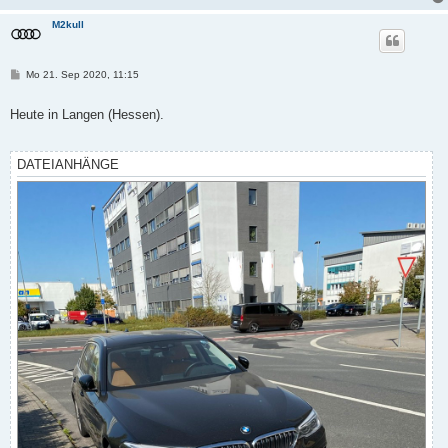
M2kull
B
Mo 21. Sep 2020, 11:15
e
i
t
Heute in Langen (Hessen).
r
a
g
DATEIANHÄNGE