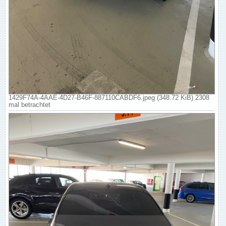
1429F74A-4AAE-4D27-B46F-887110CABDF6.jpeg (348.72 KiB) 2308
mal betrachtet