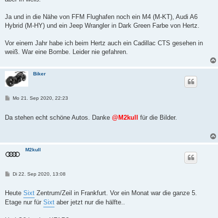
a
g
Ja und in die Nähe von FFM Flughafen noch ein M4 (M-KT), Audi A6
Hybrid (M-HY) und ein Jeep Wrangler in Dark Green Farbe von Hertz.
Vor einem Jahr habe ich beim Hertz auch ein Cadillac CTS gesehen in
weiß. War eine Bombe. Leider nie gefahren.
Biker
B
Mo 21. Sep 2020, 22:23
e
i
t
Da stehen echt schöne Autos. Danke
@M2kull
für die Bilder.
r
a
g
M2kull
B
Di 22. Sep 2020, 13:08
e
i
t
Heute
Sixt
Zentrum/Zeil in Frankfurt. Vor ein Monat war die ganze 5.
r
Etage nur für
Sixt
aber jetzt nur die hälfte..
a
g