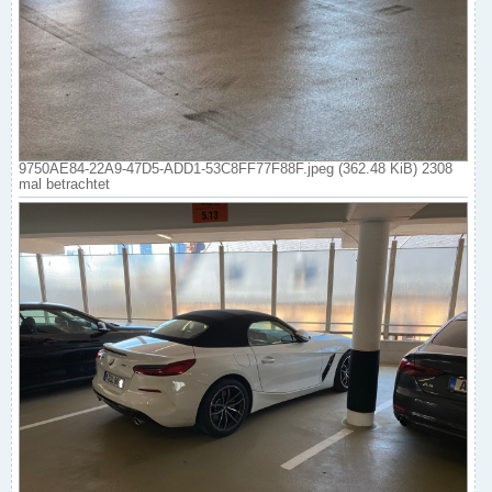
9750AE84-22A9-47D5-ADD1-53C8FF77F88F.jpeg (362.48 KiB) 2308
mal betrachtet