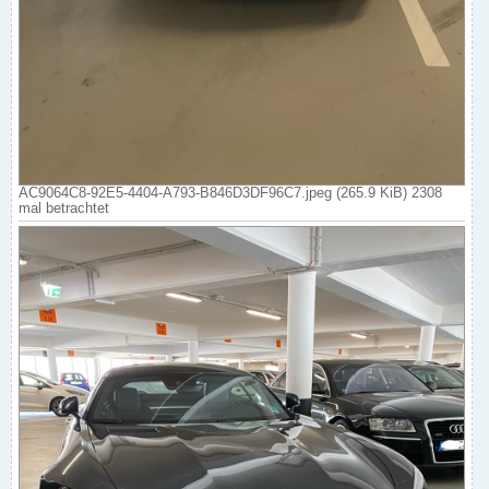
AC9064C8-92E5-4404-A793-B846D3DF96C7.jpeg (265.9 KiB) 2308
mal betrachtet