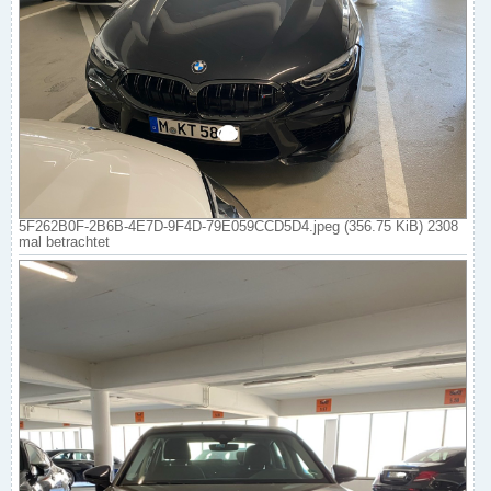
5F262B0F-2B6B-4E7D-9F4D-79E059CCD5D4.jpeg (356.75 KiB) 2308
mal betrachtet