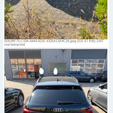
0D52BF75-C33A-4444-922E-4326A13A4C28.jpeg (531.67 KiB) 2347
mal betrachtet