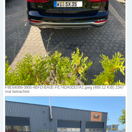
F9E64089-3905-4BFD-BA0E-FE74DA0DD7A1.jpeg (489.12 KiB) 2347
mal betrachtet