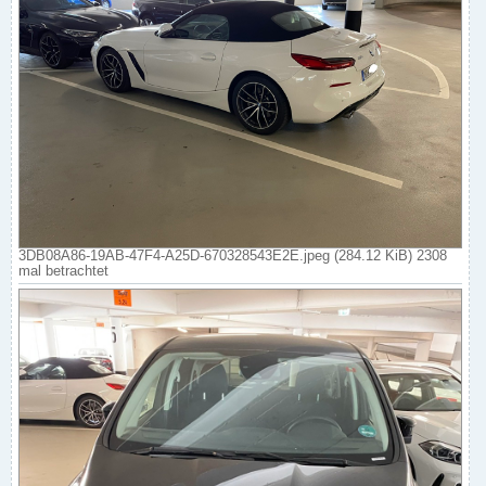
3DB08A86-19AB-47F4-A25D-670328543E2E.jpeg (284.12 KiB) 2308
mal betrachtet