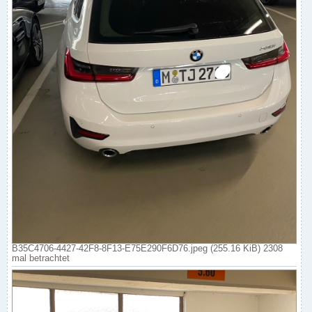
B35C4706-4427-42F8-8F13-E75E290F6D76.jpeg (255.16 KiB) 2308
mal betrachtet