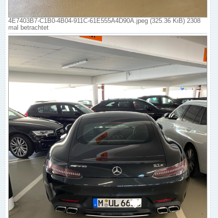
4E7403B7-C1B0-4B04-911C-61E555A4D90A.jpeg (325.36 KiB) 2308
mal betrachtet