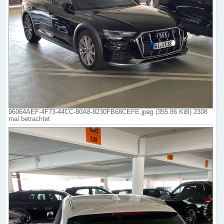
96064AEF-4F73-44CC-80A8-8230FB68CEFE.jpeg (355.86 KiB) 2308
mal betrachtet