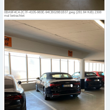
0BA9F4C4-2C7F-4105-983E-94CB028B1B37.jpeg (281.84 KiB) 2308
mal betrachtet