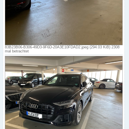
83B23B06-B306-49D3-9F6D-20A3E10FDAD2.jpeg (294.03 KiB) 2308
mal betrachtet