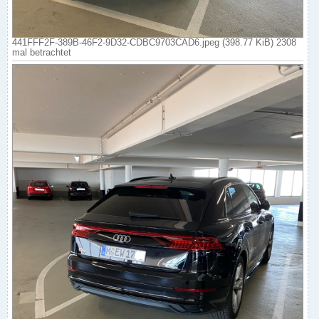
441FFF2F-389B-46F2-9D32-CDBC9703CAD6.jpeg (398.77 KiB) 2308
mal betrachtet