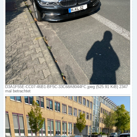
D3A1F55E-CC07-46B1-BF5C-33C68A8044FC.jpeg (525.91 KiB) 2347
mal betrachtet