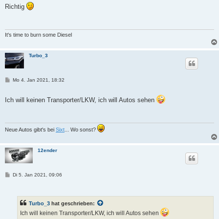
t
Richtig
r
a
g
It's time to burn some Diesel
Turbo_3
B
Mo 4. Jan 2021, 18:32
e
i
t
Ich will keinen Transporter/LKW, ich will Autos sehen
r
a
g
Neue Autos gibt's bei
Sixt
... Wo sonst?
12ender
B
Di 5. Jan 2021, 09:06
e
i
t
r
Turbo_3
hat geschrieben:
a
g
Ich will keinen Transporter/LKW, ich will Autos sehen