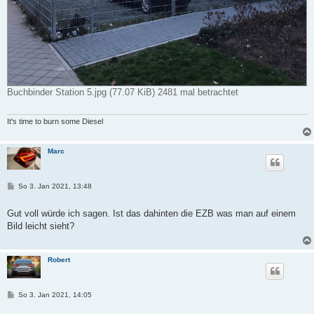
Buchbinder Station 5.jpg (77.07 KiB) 2481 mal betrachtet
It's time to burn some Diesel
Marc
B
So 3. Jan 2021, 13:48
e
i
t
Gut voll würde ich sagen. Ist das dahinten die EZB was man auf einem
r
Bild leicht sieht?
a
g
Robert
B
So 3. Jan 2021, 14:05
e
i