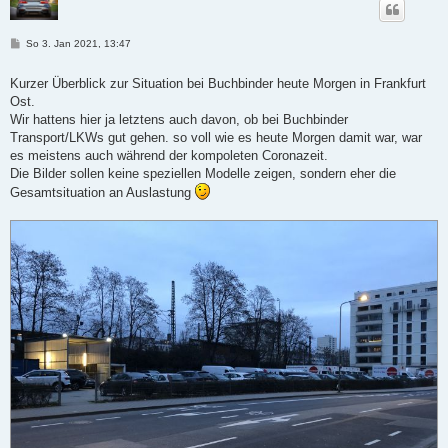
B
So 3. Jan 2021, 13:47
e
i
t
Kurzer Überblick zur Situation bei Buchbinder heute Morgen in Frankfurt
r
Ost.
a
g
Wir hattens hier ja letztens auch davon, ob bei Buchbinder
Transport/LKWs gut gehen. so voll wie es heute Morgen damit war, war
es meistens auch während der kompoleten Coronazeit.
Die Bilder sollen keine speziellen Modelle zeigen, sondern eher die
Gesamtsituation an Auslastung