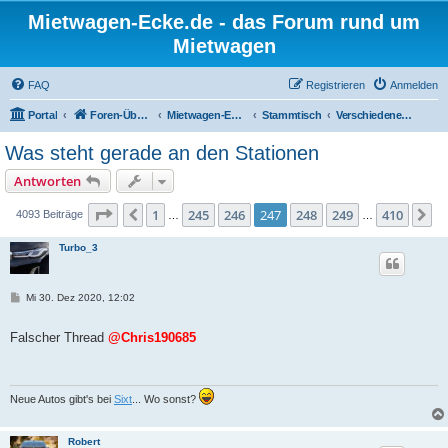
Mietwagen-Ecke.de - das Forum rund um
Mietwagen
FAQ
Registrieren
Anmelden
Portal
Foren-Übersicht
Mietwagen-Ecke
Stammtisch
Verschiedenes zu Mietwagen
Was steht gerade an den Stationen
Antworten
Seite
247
von
410
1
245
246
247
248
249
410
Vorherige
N
4093 Beiträge
…
…
Turbo_3
B
Mi 30. Dez 2020, 12:02
e
i
t
Falscher Thread
@Chris190685
r
a
g
Neue Autos gibt's bei
Sixt
... Wo sonst?
Robert