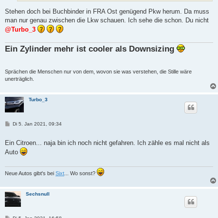
Stehen doch bei Buchbinder in FRA Ost genügend Pkw herum. Da muss
man nur genau zwischen die Lkw schauen. Ich sehe die schon. Du nicht
@Turbo_3
Ein Zylinder mehr ist cooler als Downsizing
Sprächen die Menschen nur von dem, wovon sie was verstehen, die Stille wäre
unerträglich.
Turbo_3
B
Di 5. Jan 2021, 09:34
e
i
t
Ein Citroen... naja bin ich noch nicht gefahren. Ich zähle es mal nicht als
r
Auto
a
g
Neue Autos gibt's bei
Sixt
... Wo sonst?
Sechsnull
B