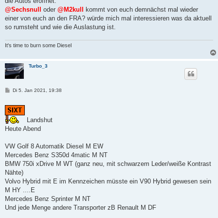
die Autos eröffnet.
@Sechsnull
oder
@M2kull
kommt von euch demnächst mal wieder
einer von euch an den FRA? würde mich mal interessieren was da aktuell
so rumsteht und wie die Auslastung ist.
It's time to burn some Diesel
Turbo_3
B
Di 5. Jan 2021, 19:38
e
i
t
r
a
Landshut
g
Heute Abend
VW Golf 8 Automatik Diesel M EW
Mercedes Benz S350d 4matic M NT
BMW 750i xDrive M WT (ganz neu, mit schwarzem Leder/weiße Kontrast
Nähte)
Volvo Hybrid mit E im Kennzeichen müsste ein V90 Hybrid gewesen sein
M HY ....E
Mercedes Benz Sprinter M NT
Und jede Menge andere Transporter zB Renault M DF