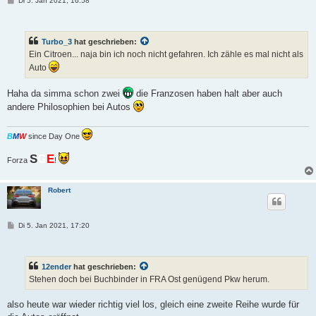
Di 5. Jan 2021, 16:58
e
i
t
r
Turbo_3
hat geschrieben:
a
g
Ein Citroen... naja bin ich noch nicht gefahren. Ich zähle es mal nicht als
Auto
Haha da simma schon zwei
die Franzosen haben halt aber auch
andere Philosophien bei Autos
B
M
W
since Day One
S
G
E
Forza
!
Robert
B
Di 5. Jan 2021, 17:20
e
i
t
r
12ender
hat geschrieben:
a
g
Stehen doch bei Buchbinder in FRA Ost genügend Pkw herum.
also heute war wieder richtig viel los, gleich eine zweite Reihe wurde für