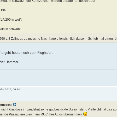
560L in schwarz - die Kennzeichen wurden gerade ran geschraubt
n Blau
LA 200 in weiß
ito in schwarz
60 L 8 Zylinder, da muss ne Nachfrage offensichtlich da sein. Schieb mal einen r
fte geht heute noch zum Flughafen.
h der Hammer.
 Mär 2019, 06:14
chrieben:
nicht klar, dass in Landshut so ne gut bestückte Station steht. Vielleicht hat da
mende Passagiere gleich am MUC ihre Autos übernehmen.