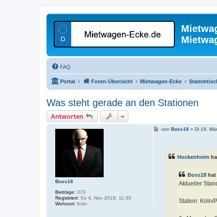
Mietwa
Mietwa
FAQ
Portal
Foren-Übersicht
Mietwagen-Ecke
Stammtisc
Was steht gerade an den Stationen
Antworten
B
von
Boss18
»
Di 19. Mä
e
i
t
r
Hockenheim
ha
a
g
Boss18
hat
Boss18
Aktueller Stan
Beiträge:
373
Registriert:
So 4. Nov 2018, 11:35
Station: Köln
Wohnort:
Köln