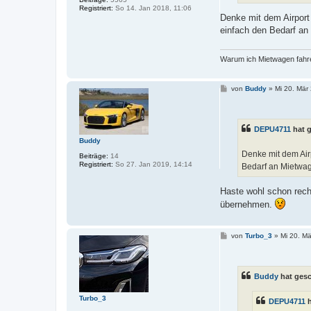
Registriert:
So 14. Jan 2018, 11:06
Denke mit dem Airport
einfach den Bedarf an
Warum ich Mietwagen fahre
B
von
Buddy
»
Mi 20. Mär
e
i
t
r
DEPU4711
hat 
a
g
Buddy
Denke mit dem Airp
Beiträge:
14
Registriert:
So 27. Jan 2019, 14:14
Bedarf an Mietwa
Haste wohl schon rech
übernehmen.
B
von
Turbo_3
»
Mi 20. Mä
e
i
t
r
Buddy
hat ges
a
g
Turbo_3
DEPU4711
h