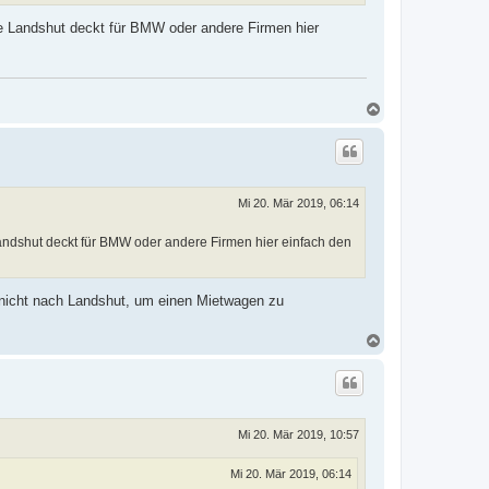
ke Landshut deckt für BMW oder andere Firmen hier
N
a
c
h
o
b
e
Mi 20. Mär 2019, 06:14
n
 Landshut deckt für BMW oder andere Firmen hier einfach den
 nicht nach Landshut, um einen Mietwagen zu
N
a
c
h
o
b
e
Mi 20. Mär 2019, 10:57
n
Mi 20. Mär 2019, 06:14