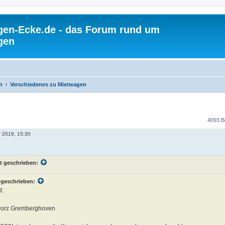
gen-Ecke.de - das Forum rund um
gen
h
Verschiedenes zu Mietwagen
4093 B
r 2019, 15:30
t geschrieben:
 geschrieben:
d:
/Porz Gremberghoven