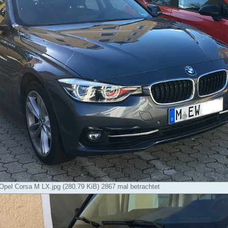
el Corsa M LX.jpg (280.79 KiB) 2867 mal betrachtet