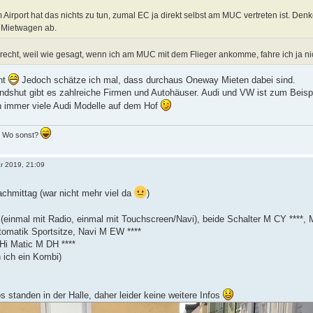
Airport hat das nichts zu tun, zumal EC ja direkt selbst am MUC vertreten ist. De
 Mietwagen ab.
recht, weil wie gesagt, wenn ich am MUC mit dem Flieger ankomme, fahre ich ja
cht
Jedoch schätze ich mal, dass durchaus Oneway Mieten dabei sind.
shut gibt es zahlreiche Firmen und Autohäuser. Audi und VW ist zum Beispie
 immer viele Audi Modelle auf dem Hof
.. Wo sonst?
är 2019, 21:09
chmittag (war nicht mehr viel da
)
(einmal mit Radio, einmal mit Touchscreen/Navi), beide Schalter M CY ****, 
omatik Sportsitze, Navi M EW ****
 Hi Matic M DH ****
 ich ein Kombi)
os standen in der Halle, daher leider keine weitere Infos