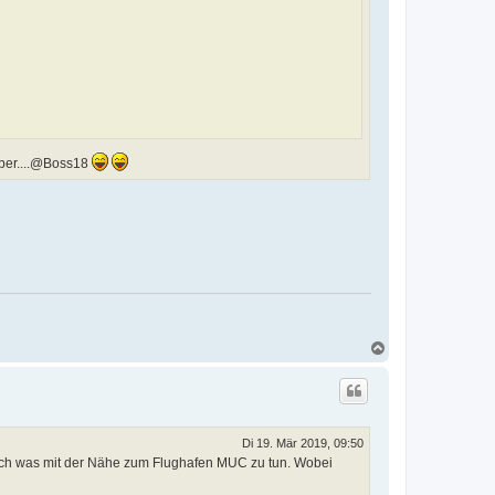
über....@Boss18
N
a
c
h
o
b
e
Di 19. Mär 2019, 09:50
n
s auch was mit der Nähe zum Flughafen MUC zu tun. Wobei