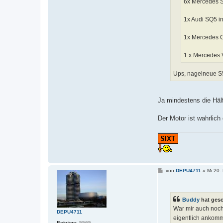
6x Mercedes S
1x Audi SQ5 i
1x Mercedes C
1 x Mercedes V
Ups, nagelneue S5
Ja mindestens die Häl
Der Motor ist wahrlic
B
von
DEPU4711
»
Mi 20.
e
i
t
r
Buddy
hat ges
a
g
War mir auch noch 
DEPU4711
eigentlich ankom
Beiträge:
5565