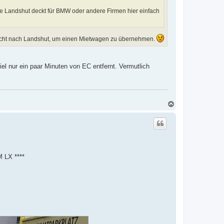
nke Landshut deckt für BMW oder andere Firmen hier einfach
 nicht nach Landshut, um einen Mietwagen zu übernehmen.
l nur ein paar Minuten von EC entfernt. Vermutlich
N
a
c
h
o
b
e
n
M LX ****