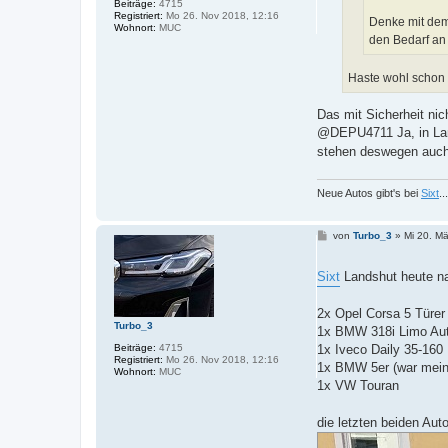
Beiträge:
4715
Registriert:
Mo 26. Nov 2018, 12:16
Denke mit dem 
Wohnort:
MUC
den Bedarf an
Haste wohl schon 
Das mit Sicherheit ni
@DEPU4711 Ja, in Land
stehen deswegen auch
Neue Autos gibt's bei
Sixt
.
B
von
Turbo_3
»
Mi 20. M
e
i
t
Sixt
Landshut heute na
r
a
g
2x Opel Corsa 5 Türer 
Turbo_3
1x BMW 318i Limo Aut
Beiträge:
4715
1x Iveco Daily 35-160
Registriert:
Mo 26. Nov 2018, 12:16
1x BMW 5er (war mein
Wohnort:
MUC
1x VW Touran
die letzten beiden Aut