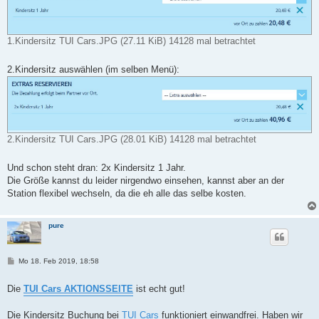
1.Kindersitz TUI Cars.JPG (27.11 KiB) 14128 mal betrachtet
2.Kindersitz auswählen (im selben Menü):
2.Kindersitz TUI Cars.JPG (28.01 KiB) 14128 mal betrachtet
Und schon steht dran: 2x Kindersitz 1 Jahr.
Die Größe kannst du leider nirgendwo einsehen, kannst aber an der
Station flexibel wechseln, da die eh alle das selbe kosten.
pure
B
Mo 18. Feb 2019, 18:58
e
i
t
Die
TUI Cars AKTIONSSEITE
ist echt gut!
r
a
g
Die Kindersitz Buchung bei
TUI Cars
funktioniert einwandfrei. Haben wir