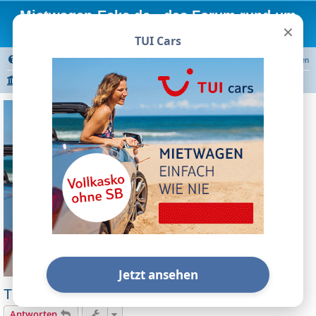
Mietwagen-Ecke.de - das Forum rund um
×
Mietwagen
TUI Cars
FAQ
Registrieren
Anmelden
Portal
Foren-Übersicht
Autovermietungen
Mietwagen Broker/Preisvergleiche
TUI Cars
Jetzt ansehen
TUI Cars Kindersitz buchen
Antworten