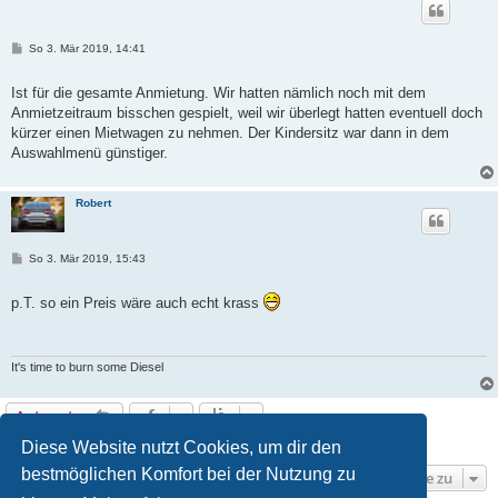
B
So 3. Mär 2019, 14:41
e
i
t
Ist für die gesamte Anmietung. Wir hatten nämlich noch mit dem
r
Anmietzeitraum bisschen gespielt, weil wir überlegt hatten eventuell doch
a
g
kürzer einen Mietwagen zu nehmen. Der Kindersitz war dann in dem
Auswahlmenü günstiger.
Robert
B
So 3. Mär 2019, 15:43
e
i
t
p.T. so ein Preis wäre auch echt krass
r
a
g
It's time to burn some Diesel
Antworten
7 Beiträge • Seite
1
von
1
Diese Website nutzt Cookies, um dir den
bestmöglichen Komfort bei der Nutzung zu
Gehe zu