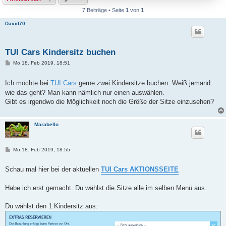
7 Beiträge • Seite
1
von
1
David70
TUI Cars Kindersitz buchen
B
Mo 18. Feb 2019, 18:51
e
i
t
Ich möchte bei
TUI Cars
gerne zwei Kindersitze buchen. Weiß jemand
r
wie das geht? Man kann nämlich nur einen auswählen.
a
g
Gibt es irgendwo die Möglichkeit noch die Größe der Sitze einzusehen?
Marabello
B
Mo 18. Feb 2019, 18:55
e
i
t
Schau mal hier bei der aktuellen
TUI Cars AKTIONSSEITE
r
a
g
Habe ich erst gemacht. Du wählst die Sitze alle im selben Menü aus.
Du wählst den 1.Kindersitz aus: