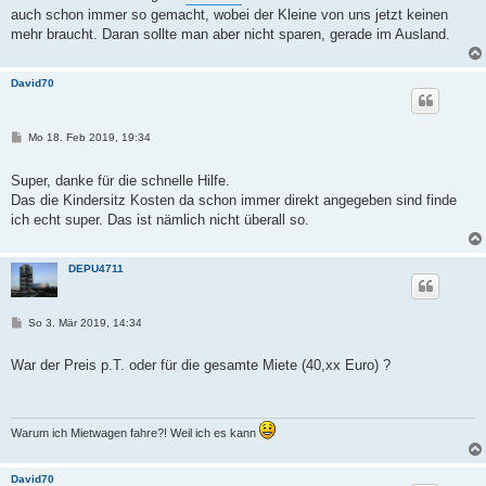
auch schon immer so gemacht, wobei der Kleine von uns jetzt keinen
mehr braucht. Daran sollte man aber nicht sparen, gerade im Ausland.
David70
B
Mo 18. Feb 2019, 19:34
e
i
t
Super, danke für die schnelle Hilfe.
r
Das die Kindersitz Kosten da schon immer direkt angegeben sind finde
a
g
ich echt super. Das ist nämlich nicht überall so.
DEPU4711
B
So 3. Mär 2019, 14:34
e
i
t
War der Preis p.T. oder für die gesamte Miete (40,xx Euro) ?
r
a
g
Warum ich Mietwagen fahre?! Weil ich es kann
David70