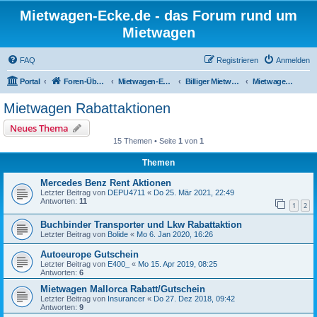
Mietwagen-Ecke.de - das Forum rund um
Mietwagen
FAQ
Registrieren
Anmelden
Portal
Foren-Übersicht
Mietwagen-Ecke
Billiger Mietwagen; Mietwagen Tipps & Gutscheine
Mietwagen Rabattaktionen
Mietwagen Rabattaktionen
Neues Thema
15 Themen • Seite
1
von
1
Themen
Mercedes Benz Rent Aktionen
Letzter Beitrag von
DEPU4711
«
Do 25. Mär 2021, 22:49
Antworten:
11
1
2
Buchbinder Transporter und Lkw Rabattaktion
Letzter Beitrag von
Bolide
«
Mo 6. Jan 2020, 16:26
Autoeurope Gutschein
Letzter Beitrag von
E400_
«
Mo 15. Apr 2019, 08:25
Antworten:
6
Mietwagen Mallorca Rabatt/Gutschein
Letzter Beitrag von
Insurancer
«
Do 27. Dez 2018, 09:42
Antworten:
9