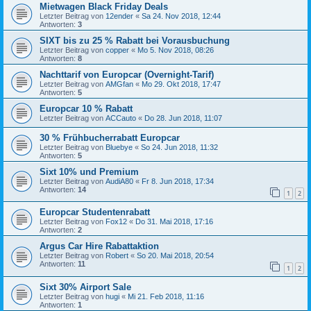
Mietwagen Black Friday Deals
Letzter Beitrag von
12ender
«
Sa 24. Nov 2018, 12:44
Antworten:
3
SIXT bis zu 25 % Rabatt bei Vorausbuchung
Letzter Beitrag von
copper
«
Mo 5. Nov 2018, 08:26
Antworten:
8
Nachttarif von Europcar (Overnight-Tarif)
Letzter Beitrag von
AMGfan
«
Mo 29. Okt 2018, 17:47
Antworten:
5
Europcar 10 % Rabatt
Letzter Beitrag von
ACCauto
«
Do 28. Jun 2018, 11:07
30 % Frühbucherrabatt Europcar
Letzter Beitrag von
Bluebye
«
So 24. Jun 2018, 11:32
Antworten:
5
Sixt 10% und Premium
Letzter Beitrag von
AudiA80
«
Fr 8. Jun 2018, 17:34
Antworten:
14
1
2
Europcar Studentenrabatt
Letzter Beitrag von
Fox12
«
Do 31. Mai 2018, 17:16
Antworten:
2
Argus Car Hire Rabattaktion
Letzter Beitrag von
Robert
«
So 20. Mai 2018, 20:54
Antworten:
11
1
2
Sixt 30% Airport Sale
Letzter Beitrag von
hugi
«
Mi 21. Feb 2018, 11:16
Antworten:
1