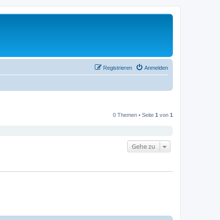
Registrieren
Anmelden
0 Themen • Seite
1
von
1
Gehe zu