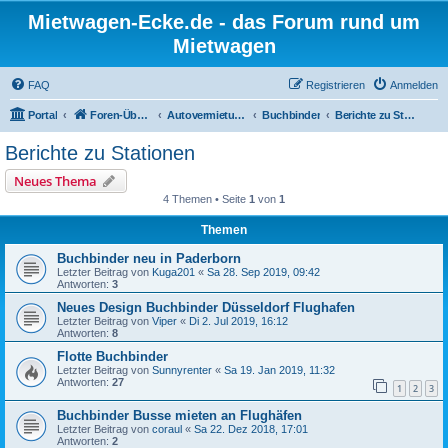
Mietwagen-Ecke.de - das Forum rund um
Mietwagen
FAQ
Registrieren
Anmelden
Portal
Foren-Übersicht
Autovermietungen
Buchbinder
Berichte zu Stationen
Berichte zu Stationen
Neues Thema
4 Themen • Seite
1
von
1
Themen
Buchbinder neu in Paderborn
Letzter Beitrag von
Kuga201
«
Sa 28. Sep 2019, 09:42
Antworten:
3
Neues Design Buchbinder Düsseldorf Flughafen
Letzter Beitrag von
Viper
«
Di 2. Jul 2019, 16:12
Antworten:
8
Flotte Buchbinder
Letzter Beitrag von
Sunnyrenter
«
Sa 19. Jan 2019, 11:32
Antworten:
27
1
2
3
Buchbinder Busse mieten an Flughäfen
Letzter Beitrag von
coraul
«
Sa 22. Dez 2018, 17:01
Antworten:
2