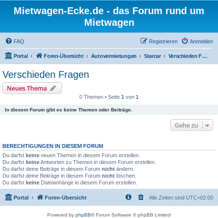
Mietwagen-Ecke.de - das Forum rund um
Mietwagen
FAQ
Registrieren
Anmelden
Portal
Foren-Übersicht
Autovermietungen
Starcar
Verschieden Fragen
Verschieden Fragen
Neues Thema
0 Themen • Seite
1
von
1
In diesem Forum gibt es keine Themen oder Beiträge.
Gehe zu
BERECHTIGUNGEN IN DIESEM FORUM
Du darfst
keine
neuen Themen in diesem Forum erstellen.
Du darfst
keine
Antworten zu Themen in diesem Forum erstellen.
Du darfst deine Beiträge in diesem Forum
nicht
ändern.
Du darfst deine Beiträge in diesem Forum
nicht
löschen.
Du darfst
keine
Dateianhänge in diesem Forum erstellen.
Portal
Foren-Übersicht
Alle Zeiten sind
UTC+02:00
Powered by
phpBB
® Forum Software © phpBB Limited