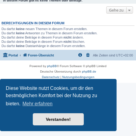
In diesem Forum gibt es keine Themen oder Beiträge.
Gehe zu
BERECHTIGUNGEN IN DIESEM FORUM
Du darfst
keine
neuen Themen in diesem Forum erstellen.
Du darfst
keine
Antworten zu Themen in diesem Forum erstellen.
Du darfst deine Beiträge in diesem Forum
nicht
ändern.
Du darfst deine Beiträge in diesem Forum
nicht
löschen.
Du darfst
keine
Dateianhänge in diesem Forum erstellen.
Portal
Foren-Übersicht
Alle Zeiten sind
UTC+02:00
Powered by
phpBB
® Forum Software © phpBB Limited
Deutsche Übersetzung durch
phpBB.de
Datenschutz
|
Nutzungsbedingungen
Diese Website nutzt Cookies, um dir den
bestmöglichen Komfort bei der Nutzung zu
bieten.
Mehr erfahren
Verstanden!