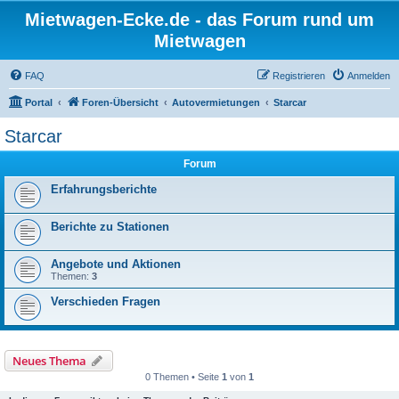
Mietwagen-Ecke.de - das Forum rund um
Mietwagen
FAQ
Registrieren
Anmelden
Portal
Foren-Übersicht
Autovermietungen
Starcar
Starcar
Forum
Erfahrungsberichte
Berichte zu Stationen
Angebote und Aktionen
Themen:
3
Verschieden Fragen
Neues Thema
0 Themen • Seite
1
von
1