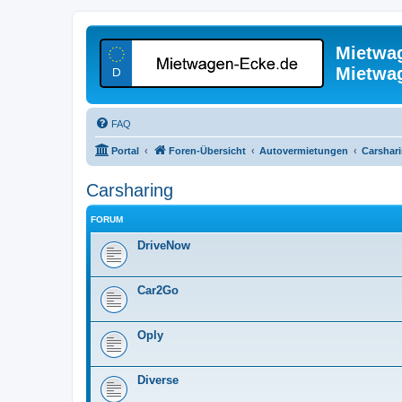
Mietwa
Mietwa
FAQ
Portal
Foren-Übersicht
Autovermietungen
Carshar
Carsharing
FORUM
DriveNow
Car2Go
Oply
Diverse