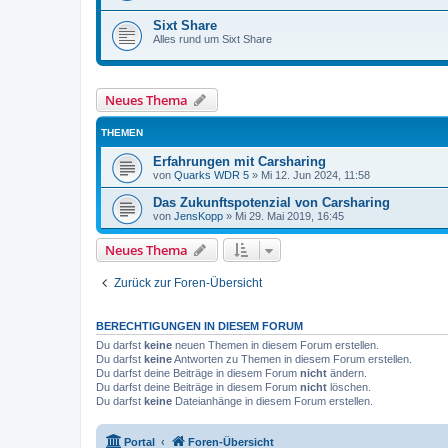
Sixt Share
Alles rund um Sixt Share
Neues Thema
THEMEN
Erfahrungen mit Carsharing
von
Quarks WDR 5
»
Mi 12. Jun 2024, 11:58
Das Zukunftspotenzial von Carsharing
von
JensKopp
»
Mi 29. Mai 2019, 16:45
Neues Thema
Zurück zur Foren-Übersicht
BERECHTIGUNGEN IN DIESEM FORUM
Du darfst
keine
neuen Themen in diesem Forum erstellen.
Du darfst
keine
Antworten zu Themen in diesem Forum erstellen.
Du darfst deine Beiträge in diesem Forum
nicht
ändern.
Du darfst deine Beiträge in diesem Forum
nicht
löschen.
Du darfst
keine
Dateianhänge in diesem Forum erstellen.
Portal
Foren-Übersicht