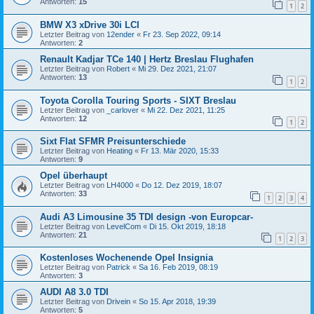
Antworten:
15
1
2
BMW X3 xDrive 30i LCI
Letzter Beitrag von
12ender
«
Fr 23. Sep 2022, 09:14
Antworten:
2
Renault Kadjar TCe 140 | Hertz Breslau Flughafen
Letzter Beitrag von
Robert
«
Mi 29. Dez 2021, 21:07
Antworten:
13
1
2
Toyota Corolla Touring Sports - SIXT Breslau
Letzter Beitrag von
_carlover
«
Mi 22. Dez 2021, 11:25
Antworten:
12
1
2
Sixt Flat SFMR Preisunterschiede
Letzter Beitrag von
Heating
«
Fr 13. Mär 2020, 15:33
Antworten:
9
Opel überhaupt
Letzter Beitrag von
LH4000
«
Do 12. Dez 2019, 18:07
Antworten:
33
1
2
3
4
Audi A3 Limousine 35 TDI design -von Europcar-
Letzter Beitrag von
LevelCom
«
Di 15. Okt 2019, 18:18
Antworten:
21
1
2
3
Kostenloses Wochenende Opel Insignia
Letzter Beitrag von
Patrick
«
Sa 16. Feb 2019, 08:19
Antworten:
3
AUDI A8 3.0 TDI
Letzter Beitrag von
Drivein
«
So 15. Apr 2018, 19:39
Antworten:
5