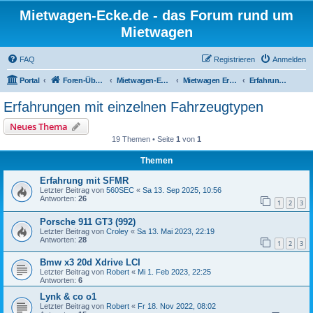
Mietwagen-Ecke.de - das Forum rund um
Mietwagen
FAQ
Registrieren
Anmelden
Portal
Foren-Übersicht
Mietwagen-Ecke
Mietwagen Erfahrungsberichte
Erfahrungen mit einzelnen Fahrzeugtypen
Erfahrungen mit einzelnen Fahrzeugtypen
Neues Thema
19 Themen • Seite
1
von
1
Themen
Erfahrung mit SFMR
Letzter Beitrag von
560SEC
«
Sa 13. Sep 2025, 10:56
Antworten:
26
1
2
3
Porsche 911 GT3 (992)
Letzter Beitrag von
Croley
«
Sa 13. Mai 2023, 22:19
Antworten:
28
1
2
3
Bmw x3 20d Xdrive LCI
Letzter Beitrag von
Robert
«
Mi 1. Feb 2023, 22:25
Antworten:
6
Lynk & co o1
Letzter Beitrag von
Robert
«
Fr 18. Nov 2022, 08:02