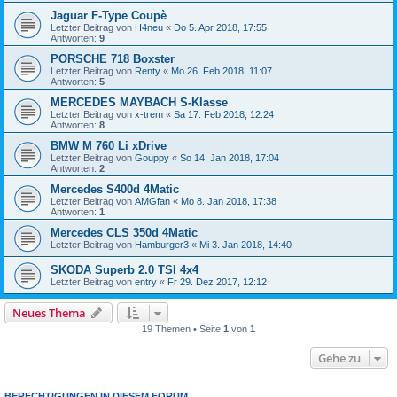
Jaguar F-Type Coupè
Letzter Beitrag von
H4neu
«
Do 5. Apr 2018, 17:55
Antworten:
9
PORSCHE 718 Boxster
Letzter Beitrag von
Renty
«
Mo 26. Feb 2018, 11:07
Antworten:
5
MERCEDES MAYBACH S-Klasse
Letzter Beitrag von
x-trem
«
Sa 17. Feb 2018, 12:24
Antworten:
8
BMW M 760 Li xDrive
Letzter Beitrag von
Gouppy
«
So 14. Jan 2018, 17:04
Antworten:
2
Mercedes S400d 4Matic
Letzter Beitrag von
AMGfan
«
Mo 8. Jan 2018, 17:38
Antworten:
1
Mercedes CLS 350d 4Matic
Letzter Beitrag von
Hamburger3
«
Mi 3. Jan 2018, 14:40
SKODA Superb 2.0 TSI 4x4
Letzter Beitrag von
entry
«
Fr 29. Dez 2017, 12:12
Neues Thema
19 Themen • Seite
1
von
1
Gehe zu
BERECHTIGUNGEN IN DIESEM FORUM