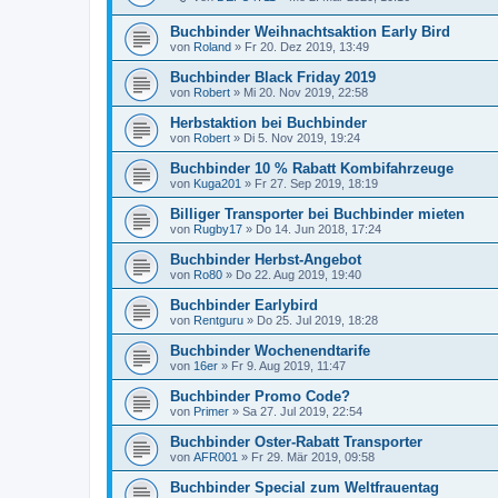
Buchbinder Weihnachtsaktion Early Bird
von
Roland
»
Fr 20. Dez 2019, 13:49
Buchbinder Black Friday 2019
von
Robert
»
Mi 20. Nov 2019, 22:58
Herbstaktion bei Buchbinder
von
Robert
»
Di 5. Nov 2019, 19:24
Buchbinder 10 % Rabatt Kombifahrzeuge
von
Kuga201
»
Fr 27. Sep 2019, 18:19
Billiger Transporter bei Buchbinder mieten
von
Rugby17
»
Do 14. Jun 2018, 17:24
Buchbinder Herbst-Angebot
von
Ro80
»
Do 22. Aug 2019, 19:40
Buchbinder Earlybird
von
Rentguru
»
Do 25. Jul 2019, 18:28
Buchbinder Wochenendtarife
von
16er
»
Fr 9. Aug 2019, 11:47
Buchbinder Promo Code?
von
Primer
»
Sa 27. Jul 2019, 22:54
Buchbinder Oster-Rabatt Transporter
von
AFR001
»
Fr 29. Mär 2019, 09:58
Buchbinder Special zum Weltfrauentag