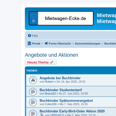
Mietwa
Mietwa
FAQ
Portal
Foren-Übersicht
Autovermietungen
Buchbin
Angebote und Aktionen
Neues Thema
THEMEN
Angebote bei Buchbinder
von
Robert
»
Do 16. Apr 2020, 16:01
Buchbinder Studententarif
von
Brava20
»
So 27. Jun 2021, 10:59
Buchbinder Spätsommerangebot
von
Coke100
»
Mo 7. Sep 2020, 10:25
Buchbinder Early-Bird-Oster Aktion 2020
von
DEPU4711
»
Mo 2. Mär 2020, 10:16