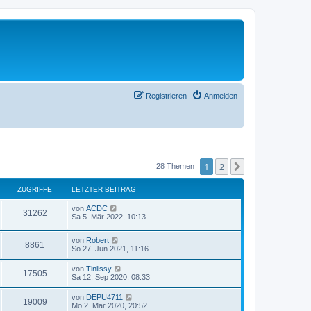
Registrieren
Anmelden
1
2
Nächste
28 Themen
ZUGRIFFE
LETZTER BEITRAG
L
von
ACDC
Z
31262
e
Sa 5. Mär 2022, 10:13
t
u
z
L
von
Robert
t
Z
8861
g
e
So 27. Jun 2021, 11:16
e
t
r
u
z
r
B
L
von
Tinlissy
Z
17505
t
e
e
Sa 12. Sep 2020, 08:33
g
e
i
i
t
r
u
t
z
L
von
DEPU4711
r
B
r
Z
19009
t
f
e
Mo 2. Mär 2020, 20:52
e
a
g
e