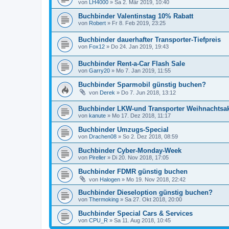
von
LH4000
»
Sa 2. Mär 2019, 10:40
Buchbinder Valentinstag 10% Rabatt
von
Robert
»
Fr 8. Feb 2019, 23:25
Buchbinder dauerhafter Transporter-Tiefpreis
von
Fox12
»
Do 24. Jan 2019, 19:43
Buchbinder Rent-a-Car Flash Sale
von
Garry20
»
Mo 7. Jan 2019, 11:55
Buchbinder Sparmobil günstig buchen?
von
Derek
»
Do 7. Jun 2018, 13:12
Buchbinder LKW-und Transporter Weihnachtsak
von
kanute
»
Mo 17. Dez 2018, 11:17
Buchbinder Umzugs-Special
von
Drachen08
»
So 2. Dez 2018, 08:59
Buchbinder Cyber-Monday-Week
von
Pireller
»
Di 20. Nov 2018, 17:05
Buchbinder FDMR günstig buchen
von
Halogen
»
Mo 19. Nov 2018, 22:42
Buchbinder Dieseloption günstig buchen?
von
Thermoking
»
Sa 27. Okt 2018, 20:00
Buchbinder Special Cars & Services
von
CPU_R
»
Sa 11. Aug 2018, 10:45