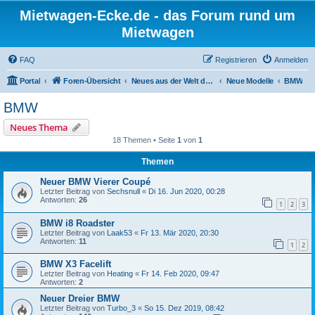
Mietwagen-Ecke.de - das Forum rund um
Mietwagen
FAQ
Registrieren
Anmelden
Portal
Foren-Übersicht
Neues aus der Welt der Autos
Neue Modelle
BMW
BMW
Neues Thema
18 Themen • Seite
1
von
1
Themen
Neuer BMW Vierer Coupé
Letzter Beitrag von
Sechsnull
«
Di 16. Jun 2020, 00:28
Antworten:
26
1
2
3
BMW i8 Roadster
Letzter Beitrag von
Laak53
«
Fr 13. Mär 2020, 20:30
Antworten:
11
1
2
BMW X3 Facelift
Letzter Beitrag von
Heating
«
Fr 14. Feb 2020, 09:47
Antworten:
2
Neuer Dreier BMW
Letzter Beitrag von
Turbo_3
«
So 15. Dez 2019, 08:42