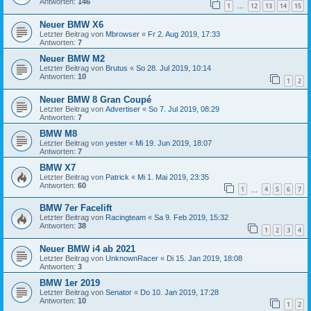
Antworten:
146
1
12
13
14
15
…
Neuer BMW X6
Letzter Beitrag von
Mbrowser
«
Fr 2. Aug 2019, 17:33
Antworten:
7
Neuer BMW M2
Letzter Beitrag von
Brutus
«
So 28. Jul 2019, 10:14
Antworten:
10
1
2
Neuer BMW 8 Gran Coupé
Letzter Beitrag von
Advertiser
«
So 7. Jul 2019, 08:29
Antworten:
7
BMW M8
Letzter Beitrag von
yester
«
Mi 19. Jun 2019, 18:07
Antworten:
7
BMW X7
Letzter Beitrag von
Patrick
«
Mi 1. Mai 2019, 23:35
Antworten:
60
1
4
5
6
7
…
BMW 7er Facelift
Letzter Beitrag von
Racingteam
«
Sa 9. Feb 2019, 15:32
Antworten:
38
1
2
3
4
Neuer BMW i4 ab 2021
Letzter Beitrag von
UnknownRacer
«
Di 15. Jan 2019, 18:08
Antworten:
3
BMW 1er 2019
Letzter Beitrag von
Senator
«
Do 10. Jan 2019, 17:28
Antworten:
10
1
2