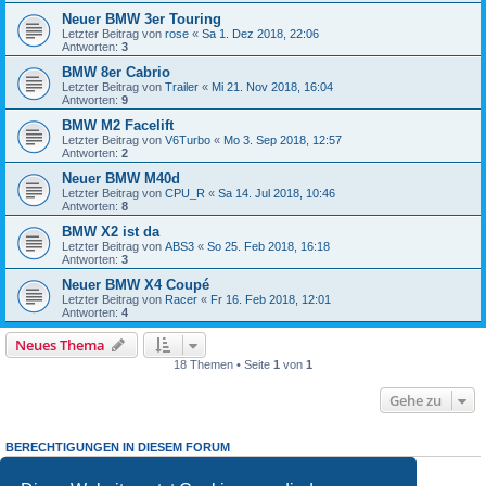
Neuer BMW 3er Touring
Letzter Beitrag von
rose
«
Sa 1. Dez 2018, 22:06
Antworten:
3
BMW 8er Cabrio
Letzter Beitrag von
Trailer
«
Mi 21. Nov 2018, 16:04
Antworten:
9
BMW M2 Facelift
Letzter Beitrag von
V6Turbo
«
Mo 3. Sep 2018, 12:57
Antworten:
2
Neuer BMW M40d
Letzter Beitrag von
CPU_R
«
Sa 14. Jul 2018, 10:46
Antworten:
8
BMW X2 ist da
Letzter Beitrag von
ABS3
«
So 25. Feb 2018, 16:18
Antworten:
3
Neuer BMW X4 Coupé
Letzter Beitrag von
Racer
«
Fr 16. Feb 2018, 12:01
Antworten:
4
Neues Thema
18 Themen • Seite
1
von
1
Gehe zu
BERECHTIGUNGEN IN DIESEM FORUM
Du darfst
keine
neuen Themen in diesem Forum erstellen.
Du darfst
keine
Antworten zu Themen in diesem Forum erstellen.