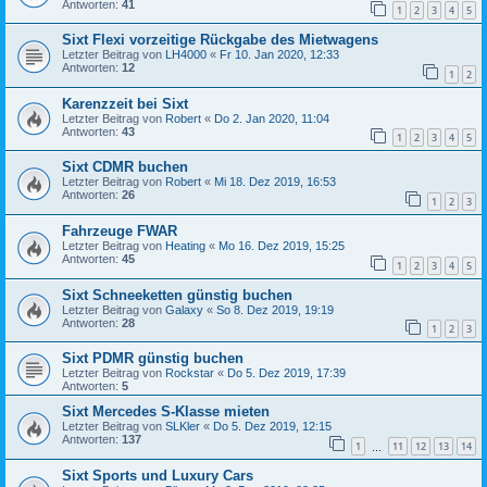
Antworten:
41
1
2
3
4
5
Sixt Flexi vorzeitige Rückgabe des Mietwagens
Letzter Beitrag von
LH4000
«
Fr 10. Jan 2020, 12:33
Antworten:
12
1
2
Karenzzeit bei Sixt
Letzter Beitrag von
Robert
«
Do 2. Jan 2020, 11:04
Antworten:
43
1
2
3
4
5
Sixt CDMR buchen
Letzter Beitrag von
Robert
«
Mi 18. Dez 2019, 16:53
Antworten:
26
1
2
3
Fahrzeuge FWAR
Letzter Beitrag von
Heating
«
Mo 16. Dez 2019, 15:25
Antworten:
45
1
2
3
4
5
Sixt Schneeketten günstig buchen
Letzter Beitrag von
Galaxy
«
So 8. Dez 2019, 19:19
Antworten:
28
1
2
3
Sixt PDMR günstig buchen
Letzter Beitrag von
Rockstar
«
Do 5. Dez 2019, 17:39
Antworten:
5
Sixt Mercedes S-Klasse mieten
Letzter Beitrag von
SLKler
«
Do 5. Dez 2019, 12:15
Antworten:
137
1
11
12
13
14
…
Sixt Sports und Luxury Cars