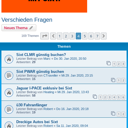
Verschieden Fragen
Neues Thema
Seite
4
von
7
1
2
3
4
5
6
7
Vorherige
Nächste
169 Themen
Themen
Sixt CLMR günstig buchen?
Letzter Beitrag von
Marc
«
Do 30. Jan 2020, 20:50
Antworten:
29
1
2
3
Sixt PWAR günstig buchen
Letzter Beitrag von
CTraveller
«
Mi 29. Jan 2020, 23:15
Antworten:
15
1
2
Jaguar I-PACE exklusiv bei Sixt
Letzter Beitrag von
Heating
«
Mi 29. Jan 2020, 13:43
Antworten:
58
1
2
3
4
5
6
ü30 Fahranfänger
Letzter Beitrag von
Robert
«
Do 16. Jan 2020, 20:18
Antworten:
19
1
2
Dreckige Autos bei Sixt
Letzter Beitrag von
Robert
«
Sa 11. Jan 2020, 09:04