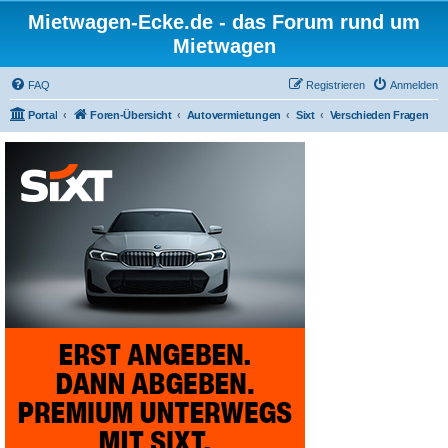
Mietwagen-Ecke.de - das Forum rund um
Mietwagen
FAQ
Registrieren
Anmelden
Portal
Foren-Übersicht
Autovermietungen
Sixt
Verschieden Fragen