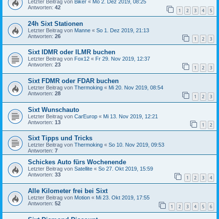
Letzter Beitrag von
Biker
«
Mo 2. Dez 2019, 08:25
Antworten:
42
1
2
3
4
5
24h Sixt Stationen
Letzter Beitrag von
Manne
«
So 1. Dez 2019, 21:13
Antworten:
26
1
2
3
Sixt IDMR oder ILMR buchen
Letzter Beitrag von
Fox12
«
Fr 29. Nov 2019, 12:37
Antworten:
23
1
2
3
Sixt FDMR oder FDAR buchen
Letzter Beitrag von
Thermoking
«
Mi 20. Nov 2019, 08:54
Antworten:
28
1
2
3
Sixt Wunschauto
Letzter Beitrag von
CarEurop
«
Mi 13. Nov 2019, 12:21
Antworten:
13
1
2
Sixt Tipps und Tricks
Letzter Beitrag von
Thermoking
«
So 10. Nov 2019, 09:53
Antworten:
7
Schickes Auto fürs Wochenende
Letzter Beitrag von
Satellite
«
So 27. Okt 2019, 15:59
Antworten:
33
1
2
3
4
Alle Kilometer frei bei Sixt
Letzter Beitrag von
Motion
«
Mi 23. Okt 2019, 17:55
Antworten:
52
1
2
3
4
5
6