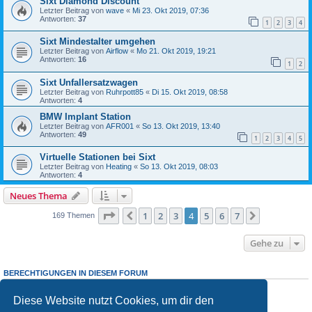
Sixt Diamond Discount
Letzter Beitrag von
wave
«
Mi 23. Okt 2019, 07:36
Antworten:
37
1
2
3
4
Sixt Mindestalter umgehen
Letzter Beitrag von
Airflow
«
Mo 21. Okt 2019, 19:21
Antworten:
16
1
2
Sixt Unfallersatzwagen
Letzter Beitrag von
Ruhrpott85
«
Di 15. Okt 2019, 08:58
Antworten:
4
BMW Implant Station
Letzter Beitrag von
AFR001
«
So 13. Okt 2019, 13:40
Antworten:
49
1
2
3
4
5
Virtuelle Stationen bei Sixt
Letzter Beitrag von
Heating
«
So 13. Okt 2019, 08:03
Antworten:
4
Neues Thema
Seite
4
von
7
1
2
3
4
5
6
7
Vorherige
Nächste
169 Themen
Gehe zu
BERECHTIGUNGEN IN DIESEM FORUM
Du darfst
keine
neuen Themen in diesem Forum erstellen.
Du darfst
keine
Antworten zu Themen in diesem Forum erstellen.
Diese Website nutzt Cookies, um dir den
Du darfst deine Beiträge in diesem Forum
nicht
ändern.