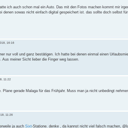
atte ich auch schon mal ein Auto. Das mit den Fotos machen kommt mir irgend
ei denen sowas nicht einfach digital gespeichert ist. das sollte doch selbst f
018, 16:16
ner nur voll und ganz bestätigen. Ich hatte bei denen einmal einen Urlaubsmi
e. Aus meiner Sicht lieber die Finger weg lassen.
8, 11:22
e. Plane gerade Malaga für das Frühjahr. Muss man ja nicht unbedingt nehme
018, 11:26
lerweile ja auch
Sixt
-Statione. denke , da kannst nicht viel falsch machen, @l