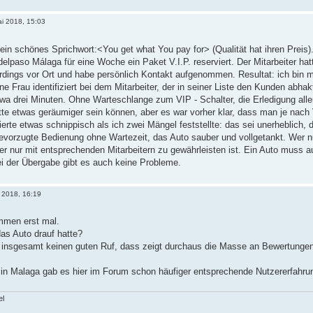
i 2018, 15:03
ein schönes Sprichwort:<You get what You pay for> (Qualität hat ihren Preis).
delpaso Málaga für eine Woche ein Paket V.I.P. reserviert. Der Mitarbeiter hat
lerdings vor Ort und habe persönlich Kontakt aufgenommen. Resultat: ich bin 
e Frau identifiziert bei dem Mitarbeiter, der in seiner Liste den Kunden abha
twa drei Minuten. Ohne Warteschlange zum VIP - Schalter, die Erledigung all
tte etwas geräumiger sein können, aber es war vorher klar, dass man je nach 
gierte etwas schnippisch als ich zwei Mängel feststellte: das sei unerheblich, 
evorzugte Bedienung ohne Wartezeit, das Auto sauber und vollgetankt. Wer n
der nur mit entsprechenden Mitarbeitern zu gewährleisten ist. Ein Auto muss
ei der Übergabe gibt es auch keine Probleme.
 2018, 16:19
ommen erst mal.
as Auto drauf hatte?
er insgesamt keinen guten Ruf, dass zeigt durchaus die Masse an Bewertunge
in Malaga gab es hier im Forum schon häufiger entsprechende Nutzererfahru
el