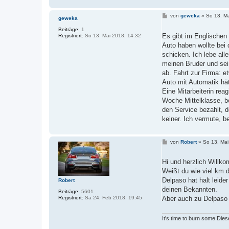
B
von
geweka
»
So 13. Ma
geweka
e
i
Beiträge:
1
t
Es gibt im Englischen 
Registriert:
So 13. Mai 2018, 14:32
r
Auto haben wollte bei 
a
g
schicken. Ich lebe al
meinen Bruder und sein
ab. Fahrt zur Firma: e
Auto mit Automatik hä
Eine Mitarbeiterin rea
Woche Mittelklasse, b
den Service bezahlt, 
keiner. Ich vermute, b
B
von
Robert
»
So 13. Mai
e
i
t
Hi und herzlich Willk
r
Weißt du wie viel km d
a
g
Delpaso hat halt leid
Robert
deinen Bekannten.
Beiträge:
5601
Registriert:
Sa 24. Feb 2018, 19:45
Aber auch zu Delpaso 
It's time to burn some Dies