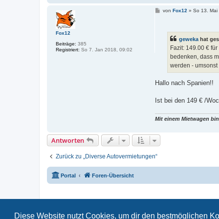
B
von
Fox12
»
So 13. Mai
e
i
t
Fox12
r
geweka
hat ges
a
Beiträge:
385
g
Fazit: 149.00 € fü
Registriert:
So 7. Jan 2018, 09:02
bedenken, dass ma
werden - umsonst a
Hallo nach Spanien!!
Ist bei den 149 € /W
Mit einem Mietwagen bin
Antworten
Zurück zu „Diverse Autovermietungen“
Portal
Foren-Übersicht
Diese Website nutzt Cookies, um dir den bestmöglichen Ko