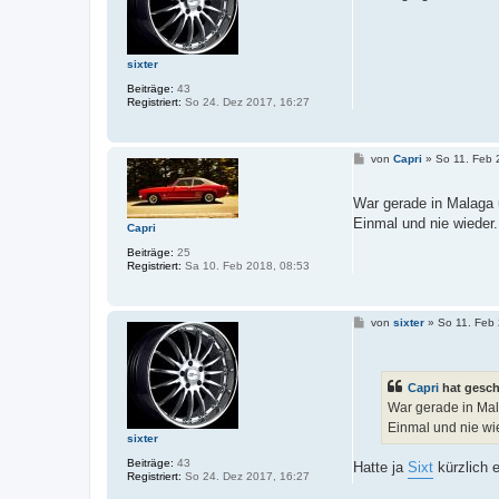
r
a
g
sixter
Beiträge:
43
Registriert:
So 24. Dez 2017, 16:27
B
von
Capri
»
So 11. Feb 
e
i
t
War gerade in Malaga 
r
Einmal und nie wieder
a
Capri
g
Beiträge:
25
Registriert:
Sa 10. Feb 2018, 08:53
B
von
sixter
»
So 11. Feb
e
i
t
r
Capri
hat gesch
a
g
War gerade in Mal
Einmal und nie wi
sixter
Beiträge:
43
Hatte ja
Sixt
kürzlich 
Registriert:
So 24. Dez 2017, 16:27