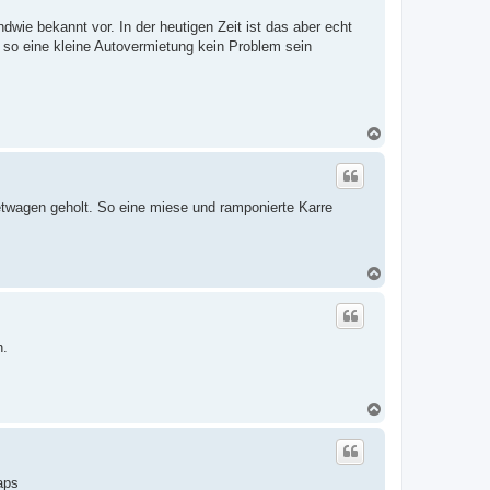
b
e
wie bekannt vor. In der heutigen Zeit ist das aber echt
n
ür so eine kleine Autovermietung kein Problem sein
N
a
c
h
o
etwagen geholt. So eine miese und ramponierte Karre
b
e
n
N
a
c
h
o
n.
b
e
n
N
a
c
h
o
aps
b