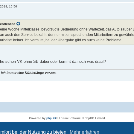
 2018, 16:56
chrieben:
r eine Woche Mittelklasse, bevorzugte Bedienung ohne Wartezeit, das Auto sauber un
n auch den Service bezahlt, der nur mit entsprechenden Mitarbeitern zu gewährle
rbeitet keiner. Ich vermute, bei der Übergabe gibt es auch keine Probleme.
oche schon VK ohne SB dabei oder kommt da noch was drauf?
 ich immer eine Kühlerlänge voraus.
Powered by
phpBB
® Forum Software © phpBB Limited
Deutsche Übersetzung durch
phpBB.de
Datenschutz
|
Nutzungsbedingungen
mfort bei der Nutzung zu bieten.
Mehr erfahren