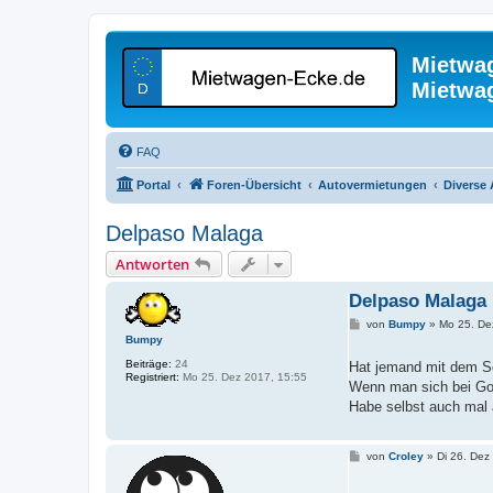
Mietwa
Mietwa
FAQ
Portal
Foren-Übersicht
Autovermietungen
Diverse
Delpaso Malaga
Antworten
Delpaso Malaga
B
von
Bumpy
»
Mo 25. De
e
Bumpy
i
t
Beiträge:
24
Hat jemand mit dem S
r
Registriert:
Mo 25. Dez 2017, 15:55
Wenn man sich bei Goo
a
g
Habe selbst auch mal 
B
von
Croley
»
Di 26. Dez
e
i