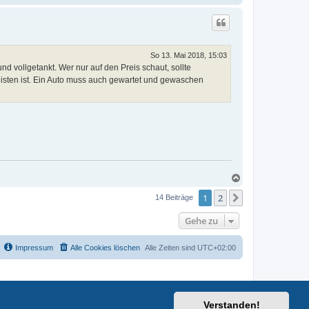
a
c
h
o
b
e
So 13. Mai 2018, 15:03
n
d vollgetankt. Wer nur auf den Preis schaut, sollte
isten ist. Ein Auto muss auch gewartet und gewaschen
N
a
1
2
c
Nächste
14 Beiträge
h
o
Gehe zu
b
e
n
Impressum
Alle Cookies löschen
Alle Zeiten sind
UTC+02:00
Verstanden!