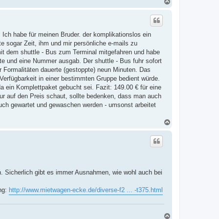
N
a
c
h
o
 Ich habe für meinen Bruder. der komplikationslos ein
b
e
te sogar Zeit, ihm und mir persönliche e-mails zu
n
mit dem shuttle - Bus zum Terminal mitgefahren und habe
kte und eine Nummer ausgab. Der shuttle - Bus fuhr sofort
er Formalitäten dauerte (gestoppte) neun Minuten. Das
Verfügbarkeit in einer bestimmten Gruppe bedient würde.
da ein Komplettpaket gebucht sei. Fazit: 149.00 € für eine
ur auf den Preis schaut, sollte bedenken, dass man auch
 auch gewartet und gewaschen werden - umsonst arbeitet
N
a
c
h
o
b
e
n
n. Sicherlich gibt es immer Ausnahmen, wie wohl auch bei
ng:
http://www.mietwagen-ecke.de/diverse-f2 ... -t375.html
N