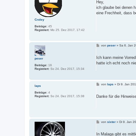
t
Hey,
r
ich glaube bei denen h
a
g
eine Frechheit, dass b
Croley
Beiträge:
45
Registriert:
Mo 25. Dez 2017, 17:42
B
von
peser
»
Sa 6. Jan 2
e
i
t
Ich kann meine Vorred
peser
r
hatte ich echt noch ni
a
Beiträge:
16
g
Registriert:
So 24. Dez 2017, 15:34
B
von
laps
»
Di 9. Jan 201
laps
e
i
Beiträge:
4
t
Danke für die Hinweis
Registriert:
So 24. Dez 2017, 15:38
r
a
g
B
von
sixter
»
Di 9. Jan 2
e
i
t
In Malaga gibt es mitt