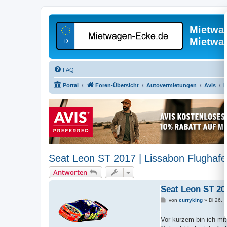
Mietwa
Mietwa
FAQ
Portal
Foren-Übersicht
Autovermietungen
Avis
E
Seat Leon ST 2017 | Lissabon Flughafe
Antworten
Seat Leon ST 201
B
von
curryking
»
Di 26. 
e
i
t
Vor kurzem bin ich mi
r