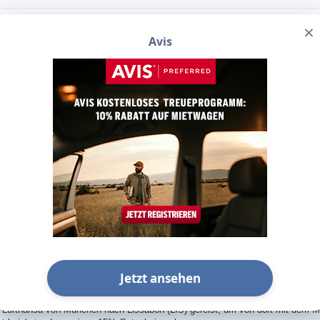
×
Avis
gen-Ecke.de - das Forum rund um
gen
rfahrungsberichte
n (LIS)
7 | Lissabon Flughafen (LIS)
Jetzt ansehen
Dez 2017, 16:35
t Lufthansa von München nach Lissabon (LIS) gereist, um von dort mit dem Mi