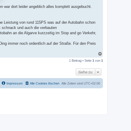
 war dort leider angeblich alles komplett ausgebucht.
eine Leistung von rund 115PS was auf der Autobahn schon
ck schnack und auch die verbauten
utobahn an die Algarve kurzzeitig im Stop and go Verkehr,
ng immer noch ordentlich auf der Straße. Für den Preis
N
a
1 Beitrag • Seite
1
von
1
c
h
o
Gehe zu
b
e
n
Impressum
Alle Cookies löschen
Alle Zeiten sind
UTC+02:00