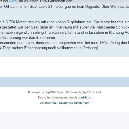
kt bei
Avis
, da es einen 15% Gutschein gab.
 Ort dann einen Seat Leon ST, leider gab es kein Upgrade. Über Weihnachten
n 1.6 TDI Motor, den ich mit rund knapp 5l gefahren bin. Der Motor brachte 
usgestattet war der Seat dafür im Innenraum mit super viel Mulitmedia Schni
 haben eigentlich sehr gut funktioniert. Ich stand in Lissabon in Richtung A
rleichterung war damit zu fahren.
nsonsten nur sagen, dass es echt angenehm war. bei rund 150km/h lag das Di
 4 Tage meiner Einschätzung nach vollkommen in Ordnung!
Powered by
phpBB
® Forum Software © phpBB Limited
Deutsche Übersetzung durch
phpBB.de
Datenschutz
|
Nutzungsbedingungen