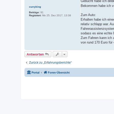
Gebucht habe ich dire
a
g
Bekommen habe ich vor
curryking
Beiträge:
91
Zum Auto:
Registriert:
Mo 25. Dez 2017, 13:38
Erhalten habe ich eine
relativ schlapp war. A
Fahrerassistenzsysteme
sodass es eine echte E
Zum Fahren kann ich a
von rund 170 Euro für
Antworten
Zurück zu „Erfahrungsberichte“
Portal
Foren-Übersicht